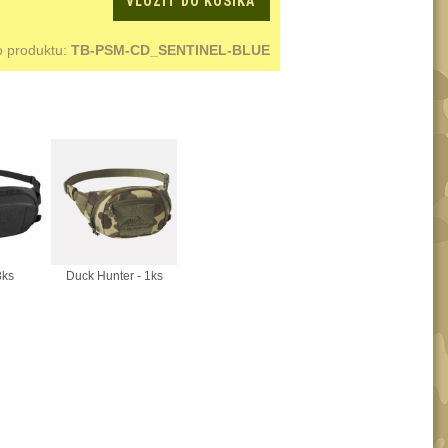
VLOŽIŤ DO KOŠÍKA
o produktu:
TB-PSM-CD_SENTINEL-BLUE
3ks
Duck Hunter - 1ks