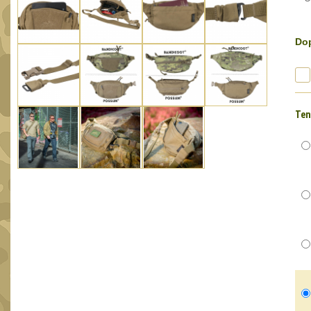
Dop
Ten