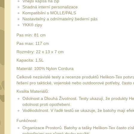
Vnější kapsa na zip
Snadná interní personalizace
Kompatibilní s MOLLE/PALS
Nastavitelný a odnímatelný bederní pás
YKK® zipy
Pas min: 81 cm
Pas max: 117 cm
Rozměry: 22 x 13 x 7 cm
Kapacita: 1,5L
Materiál: 100% Nylon Cordura
Celkově nezávislé testy a recenze produktů Helikon-Tex potvrzuj
řešení pro taktické, vojenské nebo outdoorové potřeby, často 
Kvalita Materiálů:
Odolnost a Dlouhá Životnost. Testy ukazují, že produkty Hel
odolnost proti opotřebení.
Voděodolnost. V řadě testů se ukazuje, že batohy mají efek
Funkčnost:
Organizace Prostorů. Batohy a tašky Helikon-Tex často zís
pohodlnými pro různé druhy použití.