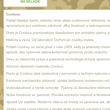
NA SKLADE
NA SKLADE
Cordura.
Pokiaľ hľadáte batoh, taktickú vestu alebo outdoorové oblečenie, k
synonymom pre extrémnu odolnosť, dlhú životnosť a nekompromisn
Dnes je Cordura priemyselným štandardom pre armádny výstroj, pr
História a vývoj: Od laboratórií DuPont po značku Invista
Príbeh Cordury sa začal písať v roku 1929, kedy ju americký chem
spôsob, ako nylonové vlákna texturovať pomocou prúdu vzduchu. T
Dnes sú vlastnícke práva a patentové technológie držané spoločno
Kľúčové vlastnosti materiálu Cordura
Prečo je Cordura taká výnimočná v porovnaní s bežným nylonom 
Extrémna mechanická odolnosť: Vyniká špičkovou rezistenciou voči 
Vodoodpudivosť a rýchle schnutie: Tkaniny sú štandardne ošetre
Nízka hmotnosť vs. pevnosť: Ponúka extrémnu nosnosť a štrukturáln
Vysoká UV stabilita: Moderné vlákna od Invisty sú upravené tak, a
Vďaka svojej univerzálnosti a širokej škále gramáží nachádza Cor