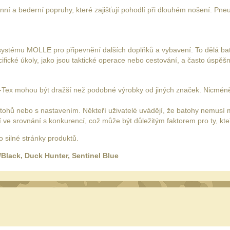
nní a bederní popruhy, které zajišťují pohodlí při dlouhém nošení. Pn
 systému MOLLE pro připevnění dalších doplňků a vybavení. To dělá bat
fické úkoly, jako jsou taktické operace nebo cestování, a často úspěšně
-Tex mohou být dražší než podobné výrobky od jiných značek. Nicméně
atohů nebo s nastavením. Někteří uživatelé uvádějí, že batohy nemusí
 ve srovnání s konkurencí, což může být důležitým faktorem pro ty, kte
o silné stránky produktů.
lack, Duck Hunter, Sentinel Blue