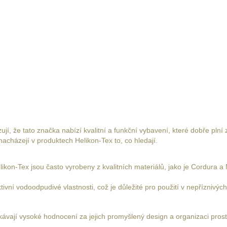
í, že tato značka nabízí kvalitní a funkční vybavení, které dobře plní z
nacházejí v produktech Helikon-Tex to, co hledají.
ikon-Tex jsou často vyrobeny z kvalitních materiálů, jako je Cordura a
tivní vodoodpudivé vlastnosti, což je důležité pro použití v nepříznivý
kávají vysoké hodnocení za jejich promyšlený design a organizaci pro