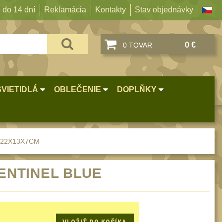
 do 14 dní
Reklamácia
Kontakty
Stav objednávky
0 €
0 TOVAR
SVIETIDLÁ
OBLEČENIE
DOPLŇKY
 22X13X7CM
ENTINEL BLUE