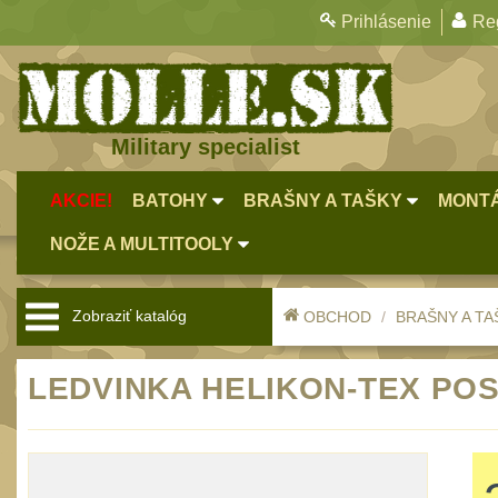
Prihlásenie
Reg
Military specialist
AKCIE!
BATOHY
BRAŠNY A TAŠKY
MONTÁ
NOŽE A MULTITOOLY
Zobraziť katalóg
OBCHOD
BRAŠNY A TA
LEDVINKA HELIKON-TEX PO