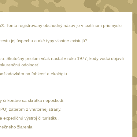
ra®. Tento registrovaný obchodný názov je v textilnom priemysle
stu jej úspechu a aké typy vlastne existujú?
 Skutočný prielom však nastal v roku 1977, kedy vedci objavili
onkurenčnú odolnosť.
požiadavkám na ľahkosť a ekológiu.
y či konáre sa skrátka nepoškodí.
U) záterom z vnútornej strany.
xpedičnú výstroj či turistiku.
nečného žiarenia.