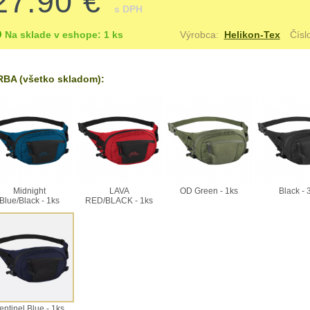
27.90 €
s DPH
Na sklade v eshope: 1 ks
Výrobca:
Helikon-Tex
Čísl
BA (všetko skladom):
Midnight
LAVA
OD Green - 1ks
Black - 
Blue/Black - 1ks
RED/BLACK - 1ks
entinel Blue - 1ks