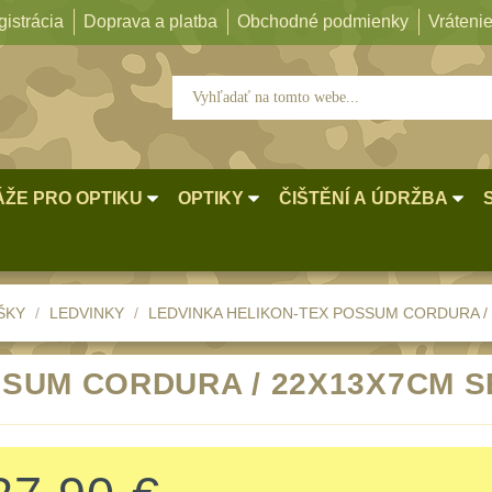
istrácia
Doprava a platba
Obchodné podmienky
Vrátenie
ŽE PRO OPTIKU
OPTIKY
ČIŠTĚNÍ A ÚDRŽBA
ŠKY
LEDVINKY
LEDVINKA HELIKON-TEX POSSUM CORDURA /
SSUM CORDURA / 22X13X7CM S