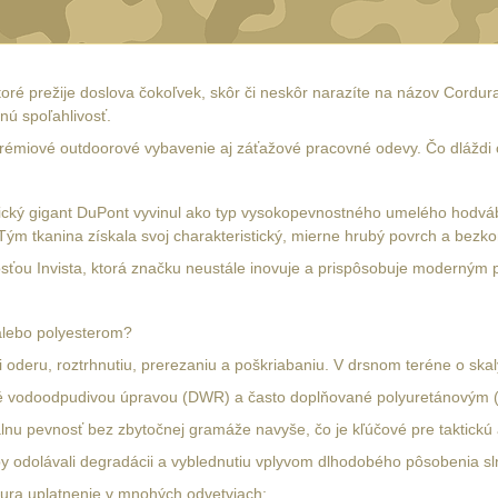
toré prežije doslova čokoľvek, skôr či neskôr narazíte na názov Cordu
ú spoľahlivosť.
émiové outdoorové vybavenie aj záťažové pracovné odevy. Čo dláždi ce
ický gigant DuPont vyvinul ako typ vysokopevnostného umelého hodvábu.
ým tkanina získala svoj charakteristický, mierne hrubý povrch a bezk
sťou Invista, ktorá značku neustále inovuje a prispôsobuje moderným 
alebo polyesterom?
oderu, roztrhnutiu, prerezaniu a poškriabaniu. V drsnom teréne o skal
né vodoodpudivou úpravou (DWR) a často doplňované polyuretánovým (P
u pevnosť bez zbytočnej gramáže navyše, čo je kľúčové pre taktickú a e
by odolávali degradácii a vyblednutiu vplyvom dlhodobého pôsobenia sl
dura uplatnenie v mnohých odvetviach: