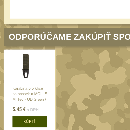
ODPORÚČAME ZAKÚPIŤ SPO
Karabina pro klíče
Karabina pro klíče
na opasek a MOLLE
na opasek a MOLLE
MilTec - OD Green /
MilTec - OD Green /
7cm
7cm
5.45
€
5.45
€
s DPH
s DPH
KÚPIŤ
KÚPIŤ