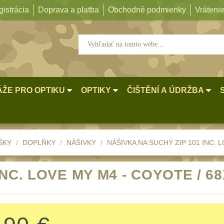
istrácia
Doprava a platba
Obchodné podmienky
Vrátenie
ŽE PRO OPTIKU
OPTIKY
ČIŠTĚNÍ A ÚDRŽBA
ŠKY
DOPLŇKY
NÁŠIVKY
NÁŠIVKA NA SUCHÝ ZIP 101 INC. 
INC. LOVE MY M4 - COYOTE / 6