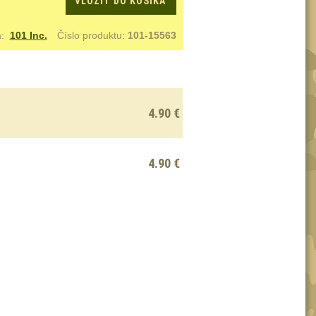
VLOŽIŤ DO KOŠÍKA
a:
101 Inc.
Číslo produktu:
101-15563
4.90 €
4.90 €