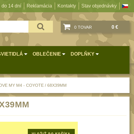
 do 14 dní
Reklamácia
Kontakty
Stav objednávky
0 €
0 TOVAR
SVIETIDLÁ
OBLEČENIE
DOPLŇKY
LOVE MY M4 - COYOTE / 68X39MM
8X39MM