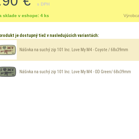
.90 €
s DPH
a sklade v eshope: 4 ks
Výrobc
produkt je dostupný tiež v nasledujúcich variantách:
Nášivka na suchý zip 101 Inc. Love My M4 - Coyote / 68x39mm
Nášivka na suchý zip 101 Inc. Love My M4 - OD Green/ 68x39mm