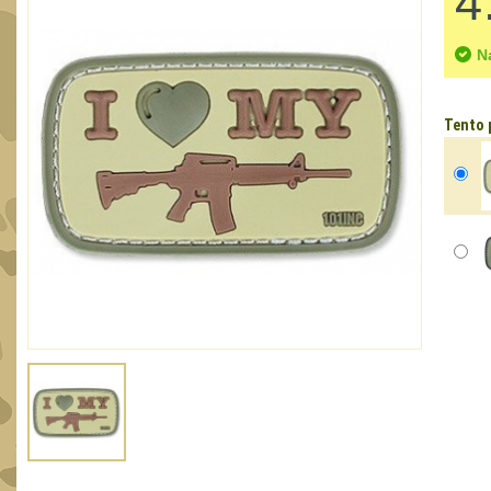
4
N
Tento 