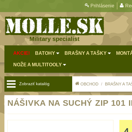
Prihlásenie
Reg
Military specialist
AKCIE!
BATOHY
BRAŠNY A TAŠKY
MONTÁ
NOŽE A MULTITOOLY
Zobraziť katalóg
OBCHOD
BRAŠNY A TA
NÁŠIVKA NA SUCHÝ ZIP 101 