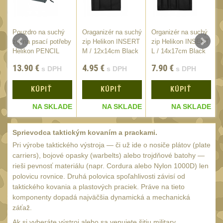
SVIETIDLÁ
(89)
Méně než 200 lm
1
Pouzdro na suchý
Oraganizér na suchý
Organizér na suchý
200 - 500 lm
E
zip na psací potřeby
zip Helikon INSERT
zip Helikon INSERT
2
/
Helikon PENCIL
M / 12x14cm Black
L / 14x17cm Black
510 - 990 lm
3
CASE
13.90
€
4.95
€
7.90
€
s DPH
s DPH
s DPH
1000 - 2000 lm
1
KÚPIŤ
KÚPIŤ
KÚPIŤ
Nad 2000 lm
8
E
NA SKLADE
NA SKLADE
NA SKLADE
Speciální svítilny
12
Lovecké svítilny
Sprievodca taktickým kovaním a prackami.
1
Pri výrobe taktického výstroja — či už ide o nosiče plátov (plate
Policejní svítilny
4
carriers), bojové opasky (warbelts) alebo trojdňové batohy —
Vyhledávací svítilny
rieši pevnosť materiálu (napr. Cordura alebo Nylon 1000D) len
5
polovicu rovnice. Druhá polovica spoľahlivosti závisí od
Čelové svetlá -
taktického kovania a plastových praciek. Práve na tieto
čelovky
komponenty dopadá najväčšia dynamická a mechanická
4
záťaž.
Svítilny pro
Ak si vyberáte výstroj alebo sa venujete šitiu military