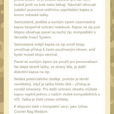
34mm
31
hodně jezdí na kole nebo běhají. Návrháři věnovali
Montáže pre kolimátory
zvláštní pozornost vnitřnímu uspořádání kapes a
komor městské tašky.
27
Samostatná, podšitá a suchým zipem uzavíratelná
Ostatní
13
kapsa bezpečně ochrání notebook. Kapsa na zip pod
Montáže na hlaveň
klopou obsahuje panel na suchý zip, kompatibilní s
3
Versatile Insert System.
Montáže pro svítilny
18
Samostatná vnější kapsa na zip uvnitř klopy
umožňuje přístup k často používaným věcem, aniž
Předpažbí
56
byste museli klopu otevírat.
Pre AK
11
Panel se suchým zipem lze použít pro personalizaci.
Na slepé straně tašky, ze strany těla, je další
Pre M4/AR15
29
diskrétní kapsa na zip.
Ostatní
14
Neláká potenciálního zloděje, protože je téměř
neviditelný, když je taška blízko těla – přístup je
Pažby
51
rovněž omezený. Pro další ochranu obsahu můžete
kapsu naplnit jednou z našich vložek kompatibilních s
Raily, lišty, krytky
66
VIS. Taška je čistě unisex vzhledu.
Přední rukojeti
50
K dispozici také v kompaktní verzi, jako Urban
Courier Bag Medium.
Zadní rukojeti