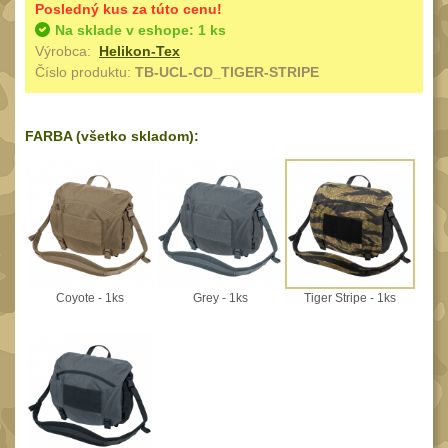
Speciální pouzdra III
Posledný kus za túto cenu!
12
Na sklade v eshope: 1 ks
Pouzdra na láhev
Výrobca:
Helikon-Tex
42
Číslo produktu:
TB-UCL-CD_TIGER-STRIPE
Pouzdra na toaletní
potřeby
3
FARBA (všetko skladom):
Pouzdra na
lékárničku
48
Pouzdra na
elektroniku
67
Pouzdra a kapsy na
suchý zip
95
Coyote - 1ks
Grey - 1ks
Tiger Stripe - 1ks
Stehenní pouzdra
29
Pouzdra na svítilny
2
Puzdrá na mapy
24
Cestovné púzdra
29