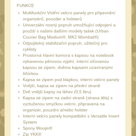
20
FUNKCE
Mechanická mířidla
30
Multifunkční Vnitřní velcro panely pro připevnění
organizérů, pouzder a holsterů
Dvojnožky
39
Univerzální nosný popruh umožňující odpojení a
použití s našimi dalšími modely tašek (Urban
Dvojnožky na hlaveň
2
Courier Bag Medium®, MK2 Wombat®)
Dvojnožky pro picatinny
Odpojitelný stabilizační popruh, užitečný pro
cyklisty
25
Prostorná hlavní komora s kapsou na notebook
Dvojnožky pro M-LOK
9
vybavenou pěnovou výplní, interní síťovanou
kapsou se zipem, dvěma kapsami uzavíranými
Dvojnožky pro Keymod
šňůrkou
2
Kapsa se zipem pod klapkou, interní velcro panely
Dvojnožky na otočný
Vnější, kapsa se zipem na přední straně
Dvě vnější kapsy na láhev (0,5 litru)
čep
15
Kapsa se zipem na zadní straně (strana těla) s
Popruhy a poutka
vyztuženou smyčkou velcro, připravená na
40
organizér, pouzdro a/nebo holster
Príslušenstvo
18
Interní velcro panely kompatibilní s Versatile Insert
System
OPTIKY
(146)
Spony Woojin®
Zip YKK®