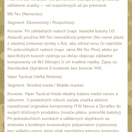
s čepeľou 10-11 cm
27
obľúbené značky — od rozpočtových až po prémiové.
s čepeľou 12-14 cm
16
Mil-Tec (Nemecko)
s čepeľou 15-16 cm
Segment: Ekonomický / Rozpočtový.
11
s čepeľou od 17 cm
Kovanie: Pri základných radoch (napr. klasické batohy US
12
Assault) používa Mil-Tec neznačkový polymér (No-name plast)
Zatváracie nože
z vlastnej zmluvnej výroby v Ázii, aby udržal cenu čo najnižšie.
60
Pri pokročilejších radoch (napr. séria Mil-Tec Plus) alebo pri
S pevnou čepeľou
64
špecifických kusoch výstroja sa občas objavujú základné
komponenty od WJ (Woojin) či ich kvalitné repliky. Zipsy sú
Motýlikové nože
9
štandardné (špirálové či kostené) bez licencie YKK.
Tréningové cvičné
Viper Tactical (Veľká Británia)
nože
8
Segment: Stredná trieda / Middle-market.
Farebné nože
38
Kovanie: Viper Tactical hľadá ideálny balans medzi cenou a
výkonom. V posledných rokoch začala značka aktívne
Nože na krk
7
nasadzovať originálne komponenty ITW Nexus a Duraflex do
Záchranárske nože
svojich kľúčových produktov (nosiče plátov, pokročilé batohy).
36
Pri jednoduchších sumkách a utilitárnych doplnkoch sa
Nože na prežitie
stretnete s kvalitným továrenským polyamidom (nylonoma)
6
bez veľkého mena, ktorý však prechádza internou kontrolou