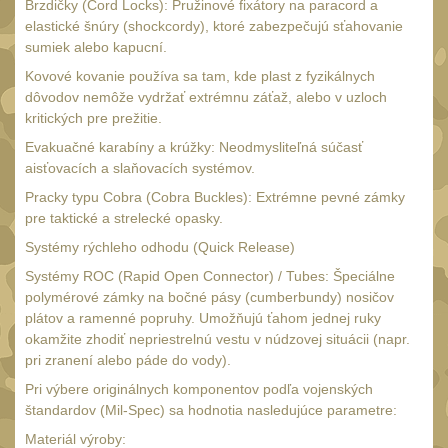
18650
Brzdičky (Cord Locks): Pružinové fixátory na paracord a
1
elastické šnúry (shockcordy), ktoré zabezpečujú sťahovanie
14500 / AA / AAA
4
sumiek alebo kapucní.
16340 a CR123
Kovové kovanie používa sa tam, kde plast z fyzikálnych
1
dôvodov nemôže vydržať extrémnu záťaž, alebo v uzloch
Držiaky a
kritických pre prežitie.
príslušenstvo
27
Evakuačné karabíny a krúžky: Neodmysliteľná súčasť
Náhradné diely
aisťovacích a slaňovacích systémov.
7
Pracky typu Cobra (Cobra Buckles): Extrémne pevné zámky
OBLEČENIE
(297)
pre taktické a strelecké opasky.
Nosiče plátů a vesty
Systémy rýchleho odhodu (Quick Release)
18
Systémy ROC (Rapid Open Connector) / Tubes: Špeciálne
Prilby
4
polymérové zámky na bočné pásy (cumberbundy) nosičov
Opasky
plátov a ramenné popruhy. Umožňujú ťahom jednej ruky
24
okamžite zhodiť nepriestrelnú vestu v núdzovej situácii (napr.
Chrániče
pri zranení alebo páde do vody).
10
Nášivky
Pri výbere originálnych komponentov podľa vojenských
104
štandardov (Mil-Spec) sa hodnotia nasledujúce parametre:
Ponča a pláštěnky
11
Materiál výroby: