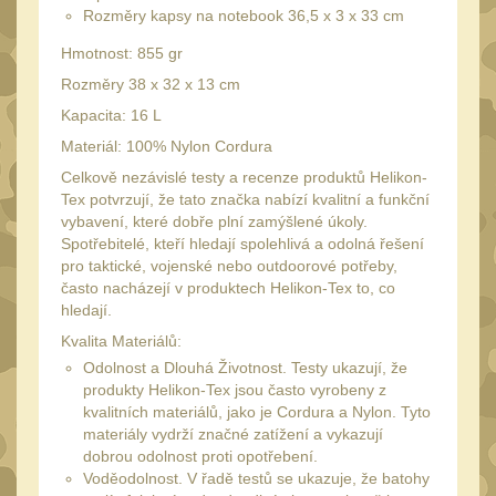
Monokuláry
Rozměry kapsy na notebook 36,5 x 3 x 33 cm
5
Kolimátory
Hmotnost: 855 gr
53
Rozměry 38 x 32 x 13 cm
Zvětšovací moduly
5
Kapacita: 16 L
LPVO
21
Materiál: 100% Nylon Cordura
Na vzduchovku
15
Celkově nezávislé testy a recenze produktů Helikon-
Tex potvrzují, že tato značka nabízí kvalitní a funkční
Na kuše
2
vybavení, které dobře plní zamýšlené úkoly.
Spotřebitelé, kteří hledají spolehlivá a odolná řešení
Velký oční reliéf
1
pro taktické, vojenské nebo outdoorové potřeby,
Na dlouhé
často nacházejí v produktech Helikon-Tex to, co
vzdálenosti
hledají.
13
Kvalita Materiálů:
Multi-range
33
Odolnost a Dlouhá Životnost. Testy ukazují, že
Krátka a střední
produkty Helikon-Tex jsou často vyrobeny z
kvalitních materiálů, jako je Cordura a Nylon. Tyto
vzdálenost
16
materiály vydrží značné zatížení a vykazují
Príslušenstvo pre
dobrou odolnost proti opotřebení.
Voděodolnost. V řadě testů se ukazuje, že batohy
optiku
9