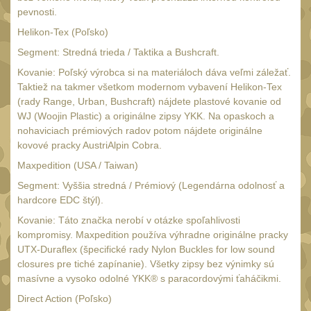
Multitooly
12
pevnosti.
Doplnky
Helikon-Tex (Poľsko)
8
Segment: Stredná trieda / Taktika a Bushcraft.
Kovanie: Poľský výrobca si na materiáloch dáva veľmi záležať.
Taktiež na takmer všetkom modernom vybavení Helikon-Tex
(rady Range, Urban, Bushcraft) nájdete plastové kovanie od
WJ (Woojin Plastic) a originálne zipsy YKK. Na opaskoch a
nohaviciach prémiových radov potom nájdete originálne
kovové pracky AustriAlpin Cobra.
Maxpedition (USA / Taiwan)
Segment: Vyššia stredná / Prémiový (Legendárna odolnosť a
hardcore EDC štýl).
Kovanie: Táto značka nerobí v otázke spoľahlivosti
kompromisy. Maxpedition používa výhradne originálne pracky
UTX-Duraflex (špecifické rady Nylon Buckles for low sound
closures pre tiché zapínanie). Všetky zipsy bez výnimky sú
masívne a vysoko odolné YKK® s paracordovými ťaháčikmi.
Direct Action (Poľsko)