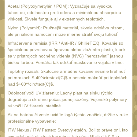
Čepice, kukly, šátky
Acetal (Polyoxymetylén / POM): Vyznačuje sa vysokou
50
tuhosťou, odolnosťou proti oderu a minimálnou absorpciou
Šiltovky
29
vlhkosti. Skvele funguje aj v extrémnych teplotách.
Chrániče sluchu
Nylon (Polyamid): Pružnejší materiál, skvele odoláva rázom,
7
ale pri silnom namočení môže mierne stratiť svoju tuhosť.
Ostatní
40
Infračervená remisia (IRR / Anti-IR / GhillieTEX): Kovanie so
DOPLŇKY
špeciálnou povrchovou úpravou alebo zložením plastu, ktoré
(398)
sa v prístrojoch nočného videnia (NVG) "nerozsvieti" jasnou
Ramenní popruhy a
bielou farbou. Pomáha tak udržať maskovanie vojaka v tme.
vycpávky
Teplotný rozsah: Skutočné armádne kovanie nesmie krehnúť
10
pri mrazoch $-40^\circ\text{C}$ a nesmie mäknúť pri teplotách
Karabiny a přezky
75
nad $+60^\circ\text{C}$.
Kroužky, šňůrky,
Odolnosť voči UV žiareniu: Lacný plast na slnku rýchlo
koncovky
degraduje a skrehne počas jednej sezóny. Vojenské polyméry
25
sú voči UV žiareniu stabilné.
Nášivky
104
Ak na batohu či veste uvidíte logá týchto značiek, držíte v ruke
Samonavíjecí držáky
profesionálne vybavenie:
1
ITW Nexus / ITW Fastex: Svetový etalón. Boli to práve oni, kto
Zámky
1
vymyslel prvý plastový trojzubec. Ich séria GhillieTEX™ je