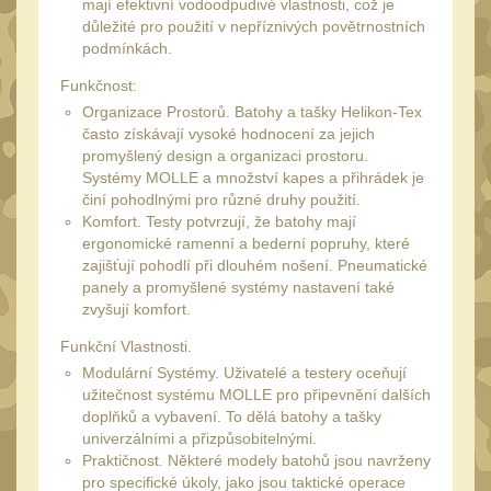
mají efektivní vodoodpudivé vlastnosti, což je
UTG
důležité pro použití v nepříznivých povětrnostních
45
podmínkách.
Accushot
7
Funkčnost:
Accushot Tactical
9
Organizace Prostorů. Batohy a tašky Helikon-Tex
často získávají vysoké hodnocení za jejich
Accushot Precision
3
promyšlený design a organizaci prostoru.
Hunter
Systémy MOLLE a množství kapes a přihrádek je
6
činí pohodlnými pro různé druhy použití.
BugBuster
4
Komfort. Testy potvrzují, že batohy mají
ergonomické ramenní a bederní popruhy, které
Kolimátory
16
zajišťují pohodlí při dlouhém nošení. Pneumatické
Schmidt&Bender
panely a promyšlené systémy nastavení také
3
zvyšují komfort.
Delta Optical
2
Funkční Vlastnosti.
Sightmark
Modulární Systémy. Uživatelé a testery oceňují
19
užitečnost systému MOLLE pro připevnění dalších
Vector Optics
5
doplňků a vybavení. To dělá batohy a tašky
univerzálními a přizpůsobitelnými.
ČIŠTĚNÍ A ÚDRŽBA
(67)
Praktičnost. Některé modely batohů jsou navrženy
pro specifické úkoly, jako jsou taktické operace