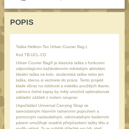
Láhve
16
Lékárničky
17
POPIS
Na přežití
26
Ostatní
44
MONTÁŽE PRO OPTIKU
Taška Helikon-Tex Urban Courier Bag L
(596)
Kod TB-UCL-CD
Adaptéry a risery
40
Urban Courier Bag® je klasická taška s funkcemi
odpovídajícími každodenním městským aktivitám.
Boční montáže
11
Ideální taška na kolo, studentská taška nebo jen
taška, kterou si vezmete do práce. Tento projekt
Montáže pro optiku
179
klade důraz na odolnost a estetiku použitých tkanin,
1" Picatinny
zatímco četné kapsy by měly umožnit optimalizovat
45
základní zážitek z nošení souprav.
1" Dovetail
13
Uspořádání Universal Carrying Strap se
30mm Picatinny
samostatným hlavním ramenním popruhem a
47
pomocným nastavitelným, odnímatelným bederním
30mm Dovetail
14
pásem umožňuje snadné přizpůsobení tašky tělu a
profilu aktivit. To je zvláště důležité pro lidi, kteří