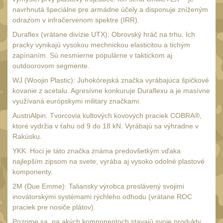
Nepromokavý potahy a
navrhnutá špeciálne pre armádne účely a disponuje zníženým
vaky
odrazom v infračervenom spektre (IRR).
18
Duraflex (vrátane divízie UTX): Obrovský hráč na trhu. Ich
Adaptéry
33
pracky vynikajú vysokou mechnickou elasticitou a tichým
zapínaním. Sú nesmierne populárne v taktickom aj
Taktická pera
5
outdoorovom segmente.
Láhve
16
WJ (Woojin Plastic): Juhokórejská značka vyrábajúca špičkové
kovanie z acetalu. Agresívne konkuruje Duraflexu a je masívne
Lékárničky
17
využívaná európskymi military značkami.
Na přežití
26
AustriAlpin: Tvorcovia kultových kovových praciek COBRA®,
ktoré vydržia v ťahu od 9 do 18 kN. Vyrábajú sa výhradne v
Darčekové poukazy
22
Rakúsku.
Ostatní
43
YKK: Hoci je táto značka známa predovšetkým vďaka
najlepším zipsom na svete, vyrába aj vysoko odolné plastové
NOŽE A MULTITOOLY
(165)
komponenty.
s čepeľou do 7 cm
2M (Due Emme): Taliansky výrobca preslávený svojimi
15
inovátorskými systémami rýchleho odhodu (vrátane ROC
s čepeľou 8-9 cm
praciek pre nosiče plátov).
56
Pozrime sa, na akých komponentoch stavajú svoje produkty