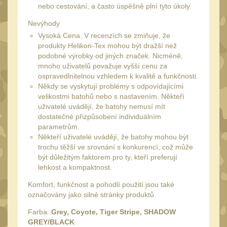
Čištění
nebo cestování, a často úspěšně plní tyto úkoly.
39
AR15
Nevýhody
14
Vysoká Cena. V recenzích se zmiňuje, že
AK47
10
produkty Helikon-Tex mohou být dražší než
.22
podobné výrobky od jiných značek. Nicméně,
10
mnoho uživatelů považuje vyšší cenu za
.223 (5.56mm)
9
ospravedlnitelnou vzhledem k kvalitě a funkčnosti.
Někdy se vyskytují problémy s odpovídajícími
.243 .260 (6.5mm)
7
velikostmi batohů nebo s nastavením. Někteří
.270 .280 (7mm)
uživatelé uvádějí, že batohy nemusí mít
8
dostatečné přizpůsobení individuálním
.30 .308 (7.62mm)
parametrům.
10
Někteří uživatelé uvádějí, že batohy mohou být
12GA, 20GA
14
trochu těžší ve srovnání s konkurencí, což může
být důležitým faktorem pro ty, kteří preferují
.40 .41
11
lehkost a kompaktnost.
.44 .45
12
Komfort, funkčnost a pohodlí použití jsou také
.357 .38 (9mm)
označovány jako silné stránky produktů.
12
1911
Farba:
Grey, Coyote, Tiger Stripe, SHADOW
9
GREY/BLACK