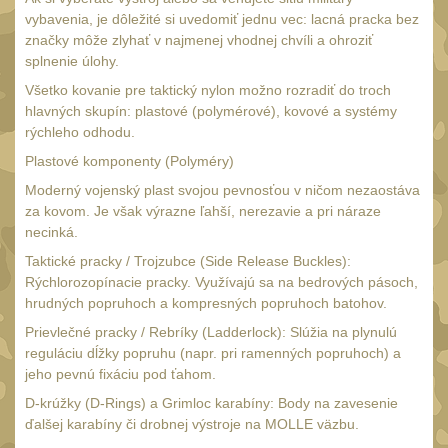
AA/AAA/14500 Li-Ion
vybavenia, je dôležité si uvedomiť jednu vec: lacná pracka bez
baterie
2
značky môže zlyhať v najmenej vhodnej chvíli a ohroziť
Svítilny pro 18650
splnenie úlohy.
baterie
Všetko kovanie pre taktický nylon možno rozradiť do troch
5
hlavných skupín: plastové (polymérové), kovové a systémy
Svítilny pro
rýchleho odhodu.
CR123A/16340 Li-Ion
Plastové komponenty (Polyméry)
baterie
3
Moderný vojenský plast svojou pevnosťou v ničom nezaostáva
Kapesní svítilny
4
za kovom. Je však výrazne ľahší, nerezavie a pri náraze
necinká.
Svietidlá s magnetom
2
Taktické pracky / Trojzubce (Side Release Buckles):
Potápačské svietidlá
2
Rýchlorozopínacie pracky. Využívajú sa na bedrových pásoch,
hrudných popruhoch a kompresných popruhoch batohov.
Laserové značkovače
9
Prievlečné pracky / Rebríky (Ladderlock): Slúžia na plynulú
Nabíjačky
17
reguláciu dĺžky popruhu (napr. pri ramenných popruhoch) a
jeho pevnú fixáciu pod ťahom.
Adaptér pro nabíječku
8
D-krúžky (D-Rings) a Grimloc karabíny: Body na zavesenie
Akumulátory a baterie
7
ďalšej karabíny či drobnej výstroje na MOLLE väzbu.