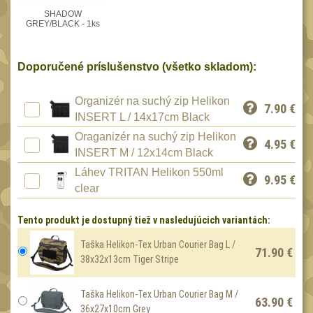
Peněženky
SHADOW
15
GREY/BLACK - 1ks
Doplňky
378
Ramenní popruhy a
Doporučené príslušenstvo (všetko skladom):
vycpávky
10
Karabiny a přezky
Organizér na suchý zip Helikon
75
7.90
€
INSERT L / 14x17cm Black
Kroužky, šňůrky,
koncovky
Oraganizér na suchý zip Helikon
25
4.95
€
INSERT M / 12x14cm Black
Nášivky
105
Láhev TRITAN Helikon 550ml
9.95
€
Samonavíjecí držáky
clear
1
Zámky
1
Tento produkt je dostupný tiež v nasledujúcich variantách:
Nepromokavý potahy a
Taška Helikon-Tex Urban Courier Bag L /
vaky
18
71.90 €
38x32x13cm Tiger Stripe
Adaptéry
33
Taktická pera
Taška Helikon-Tex Urban Courier Bag M /
5
63.90 €
36x27x10cm Grey