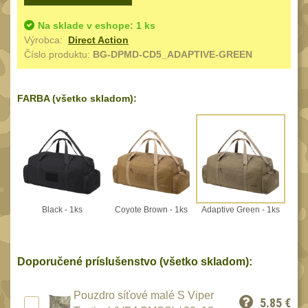
Speciální pouzdra III
12
Na sklade v eshope: 1 ks
Pouzdra na láhev
42
Výrobca:
Direct Action
Číslo produktu:
BG-DPMD-CD5_ADAPTIVE-GREEN
Pouzdra na toaletní
potřeby
3
Pouzdra na
FARBA (všetko skladom):
lékárničku
48
Pouzdra na
elektroniku
67
Pouzdra a kapsy na
suchý zip
95
Black - 1ks
Coyote Brown - 1ks
Adaptive Green - 1ks
Stehenní pouzdra
29
Pouzdra na svítilny
2
Doporučené príslušenstvo (všetko skladom):
Puzdrá na mapy
24
Cestovné púzdra
Pouzdro síťové malé S Viper
29
5.85
€