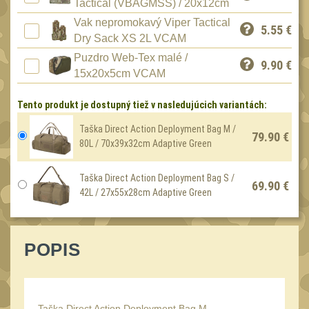
Tactical (VBAGMSS) / 20x12cm
Peněženky
15
Vak nepromokavý Viper Tactical
5.55
€
Doplňky
Dry Sack XS 2L VCAM
378
Puzdro Web-Tex malé /
Ramenní popruhy a
9.90
€
vycpávky
15x20x5cm VCAM
10
Karabiny a přezky
75
Tento produkt je dostupný tiež v nasledujúcich variantách:
Kroužky, šňůrky,
Taška Direct Action Deployment Bag M /
koncovky
79.90 €
25
80L / 70x39x32cm Adaptive Green
Nášivky
105
Taška Direct Action Deployment Bag S /
Samonavíjecí držáky
69.90 €
1
42L / 27x55x28cm Adaptive Green
Zámky
1
Nepromokavý potahy a
vaky
POPIS
18
Adaptéry
33
Taktická pera
5
Taška Direct Action Deployment Bag M