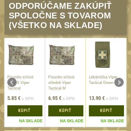
20
ODPORÚČAME ZAKÚPIŤ
Mechanická mířidla
30
SPOLOČNE S TOVAROM
Dvojnožky
39
(VŠETKO NA SKLADE)
Dvojnožky na hlaveň
2
Dvojnožky pro picatinny
25
Dvojnožky pro M-LOK
9
Dvojnožky pro Keymod
2
Pouzdro síťové
Pouzdro síťové
Lékárnička Viper
Dvojnožky na otočný
malé S Viper
středně Viper
Tactical Green
čep
Tactical
Tactical M
15
(VBAGMSS) /
(VBAGMS) /
5.85
€
6.95
€
13.90
€
Popruhy a poutka
s DPH
s DPH
s DPH
20x12cm
24x14cm
40
Príslušenstvo
KÚPIŤ
KÚPIŤ
KÚPIŤ
18
OPTIKY
E
NA SKLADE
NA SKLADE
NA SKLADE
(146)