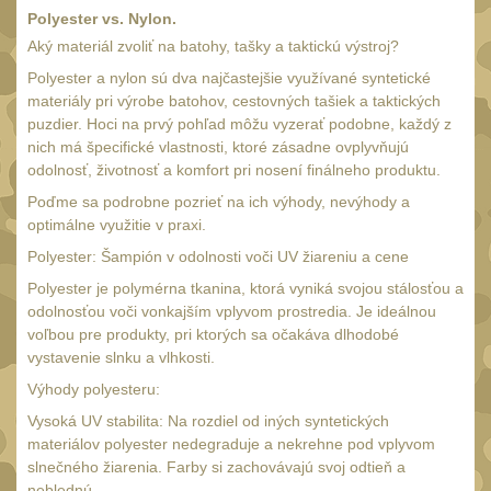
Monokuláry
5
Polyester vs. Nylon.
Aký materiál zvoliť na batohy, tašky a taktickú výstroj?
Kolimátory
53
Polyester a nylon sú dva najčastejšie využívané syntetické
Zvětšovací moduly
5
materiály pri výrobe batohov, cestovných tašiek a taktických
LPVO
puzdier. Hoci na prvý pohľad môžu vyzerať podobne, každý z
21
nich má špecifické vlastnosti, ktoré zásadne ovplyvňujú
Na vzduchovku
odolnosť, životnosť a komfort pri nosení finálneho produktu.
15
Poďme sa podrobne pozrieť na ich výhody, nevýhody a
Na kuše
2
optimálne využitie v praxi.
Velký oční reliéf
1
Polyester: Šampión v odolnosti voči UV žiareniu a cene
Na dlouhé
Polyester je polymérna tkanina, ktorá vyniká svojou stálosťou a
vzdálenosti
odolnosťou voči vonkajším vplyvom prostredia. Je ideálnou
13
voľbou pre produkty, pri ktorých sa očakáva dlhodobé
Multi-range
33
vystavenie slnku a vlhkosti.
Krátka a střední
Výhody polyesteru:
vzdálenost
16
Vysoká UV stabilita: Na rozdiel od iných syntetických
materiálov polyester nedegraduje a nekrehne pod vplyvom
Príslušenstvo pre
slnečného žiarenia. Farby si zachovávajú svoj odtieň a
optiku
9
neblednú.