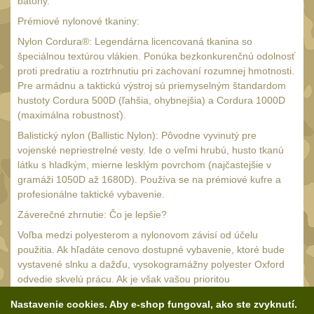
AA/AAA/14500 Li-Ion
batohy.
baterie
Prémiové nylonové tkaniny:
2
Svítilny pro 18650
Nylon Cordura®: Legendárna licencovaná tkanina so
špeciálnou textúrou vlákien. Ponúka bezkonkurenčnú odolnosť
baterie
5
proti predratiu a roztrhnutiu pri zachovaní rozumnej hmotnosti.
Svítilny pro
Pre armádnu a taktickú výstroj sú priemyselným štandardom
CR123A/16340 Li-Ion
hustoty Cordura 500D (ľahšia, ohybnejšia) a Cordura 1000D
baterie
(maximálna robustnosť).
3
Balistický nylon (Ballistic Nylon): Pôvodne vyvinutý pre
Kapesní svítilny
4
vojenské nepriestrelné vesty. Ide o veľmi hrubú, husto tkanú
látku s hladkým, mierne lesklým povrchom (najčastejšie v
Svietidlá s magnetom
2
gramáži 1050D až 1680D). Používa se na prémiové kufre a
Potápačské svietidlá
profesionálne taktické vybavenie.
2
Záverečné zhrnutie: Čo je lepšie?
Laserové značkovače
9
Voľba medzi polyesterom a nylonovom závisí od účelu
Nabíjačky
17
použitia. Ak hľadáte cenovo dostupné vybavenie, ktoré bude
vystavené slnku a dažďu, vysokogramážny polyester Oxford
Adaptér pro nabíječku
8
odvedie skvelú prácu. Ak je však vašou prioritou
Akumulátory a baterie
nekompromisná životnosť, odolnosť proti roztrhnutiu a
7
Nastavenie cookies. Aby e-shop fungoval, ako ste zvyknutí.
spoľahlivosť v bojových alebo expedičných podmienkach,