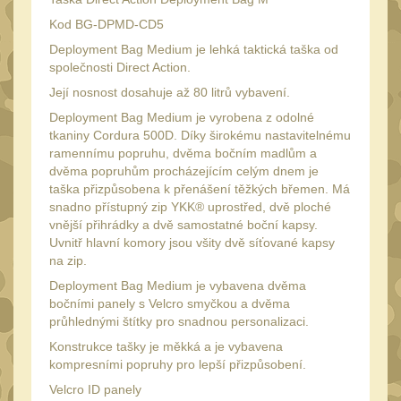
Láhve
16
Kod BG-DPMD-CD5
Lékárničky
17
Deployment Bag Medium je lehká taktická taška od
Na přežití
společnosti Direct Action.
26
Její nosnost dosahuje až 80 litrů vybavení.
Ostatní
44
Deployment Bag Medium je vyrobena z odolné
MONTÁŽE PRO OPTIKU
tkaniny Cordura 500D. Díky širokému nastavitelnému
ramennímu popruhu, dvěma bočním madlům a
(596)
dvěma popruhům procházejícím celým dnem je
Adaptéry a risery
taška přizpůsobena k přenášení těžkých břemen. Má
40
snadno přístupný zip YKK® uprostřed, dvě ploché
Boční montáže
vnější přihrádky a dvě samostatné boční kapsy.
11
Uvnitř hlavní komory jsou všity dvě síťované kapsy
Montáže pro optiku
179
na zip.
1" Picatinny
Deployment Bag Medium je vybavena dvěma
45
bočními panely s Velcro smyčkou a dvěma
1" Dovetail
13
průhlednými štítky pro snadnou personalizaci.
30mm Picatinny
Konstrukce tašky je měkká a je vybavena
47
kompresními popruhy pro lepší přizpůsobení.
30mm Dovetail
14
Velcro ID panely