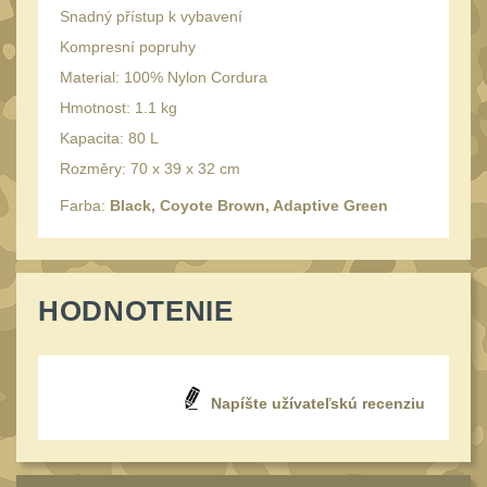
34mm
31
Snadný přístup k vybavení
Montáže pre kolimátory
Kompresní popruhy
27
Material: 100% Nylon Cordura
Ostatní
13
Hmotnost: 1.1 kg
Montáže na hlaveň
Kapacita: 80 L
3
Rozměry: 70 x 39 x 32 cm
Montáže pro svítilny
18
Farba:
Black, Coyote Brown, Adaptive Green
Předpažbí
56
Pre AK
11
Pre M4/AR15
29
HODNOTENIE
Ostatní
14
Pažby
51
Napíšte užívateľskú recenziu
Raily, lišty, krytky
66
Přední rukojeti
50
Zadní rukojeti