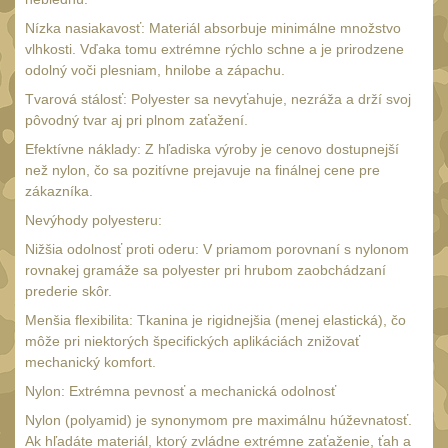
UTG
Nízka nasiakavosť: Materiál absorbuje minimálne množstvo
45
vlhkosti. Vďaka tomu extrémne rýchlo schne a je prirodzene
Accushot
7
odolný voči plesniam, hnilobe a zápachu.
Accushot Tactical
9
Tvarová stálosť: Polyester sa nevyťahuje, nezráža a drží svoj
pôvodný tvar aj pri plnom zaťažení.
Accushot Precision
3
Efektívne náklady: Z hľadiska výroby je cenovo dostupnejší
Hunter
6
než nylon, čo sa pozitívne prejavuje na finálnej cene pre
zákazníka.
BugBuster
4
Nevýhody polyesteru:
Kolimátory
16
Nižšia odolnosť proti oderu: V priamom porovnaní s nylonom
Schmidt&Bender
rovnakej gramáže sa polyester pri hrubom zaobchádzaní
3
prederie skôr.
Delta Optical
2
Menšia flexibilita: Tkanina je rigidnejšia (menej elastická), čo
Sightmark
môže pri niektorých špecifických aplikáciách znižovať
19
mechanický komfort.
Vector Optics
5
Nylon: Extrémna pevnosť a mechanická odolnosť
ČIŠTĚNÍ A ÚDRŽBA
(66)
Nylon (polyamid) je synonymom pre maximálnu húževnatosť.
Ak hľadáte materiál, ktorý zvládne extrémne zaťaženie, ťah a