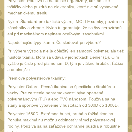
SVIETIDLÁ
Polyester: Používa sa na ľahšie organizéry, kozmetické
(89)
taštičky alebo puzdrá na elektroniku, ktoré nie sú vystavené
Méně než 200 lm
mechanickému treniu.
1
Nylon: Štandard pre taktickú výstroj, MOLLE sumky, puzdrá na
200 - 500 lm
2
zásobníky a zbrane. Nylon tu garantuje, že sa švy neroztrhnú
510 - 990 lm
ani pri maximálnom naplnení oceľovými zásobníkmi.
3
Najodolnejšie typy tkanín: Čo sledovať pri výbere?
1000 - 2000 lm
1
Pri výbere výstroja nie je dôležitý len samotný polymér, ale tiež
Nad 2000 lm
hustota tkania, ktorá sa udáva v jednotkách Denier (D). Čím
8
vyššie je číslo pred písmenom D, tým je vlákno hrubšie, ťažšie
Speciální svítilny
12
a odolnejšie.
Lovecké svítilny
Prémiové polyesterové tkaniny:
1
Policejní svítilny
Polyester Oxford: Pevná tkanina so špecifickou štruktúrou
4
väzby. Pre zaistenie nepremokavosti býva opatrená
Vyhledávací svítilny
polyuretánovým (PU) alebo PVC nánosom. Používa sa na
5
stany a športové vybavenie v hustotách od 300D do 1800D.
Čelové svetlá -
Polyester 1680D: Extrémne hustá, hrubá a ťažká tkanina.
čelovky
4
Ponúka maximálnu možnú odolnosť v rámci polyesterovej
Svítilny pro
rodiny. Používa sa na záťažové ochranné puzdrá a robustné