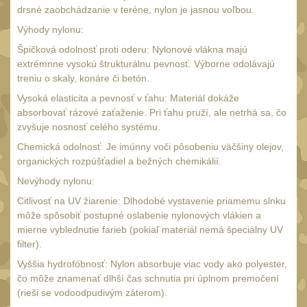
Čištění
39
drsné zaobchádzanie v teréne, nylon je jasnou voľbou.
AR15
Výhody nylonu:
14
Špičková odolnosť proti oderu: Nylonové vlákna majú
AK47
10
extrémnne vysokú štrukturálnu pevnosť. Výborne odolávajú
.22
treniu o skaly, konáre či betón.
10
.223 (5.56mm)
Vysoká elasticita a pevnosť v ťahu: Materiál dokáže
9
absorbovať rázové zaťaženie. Pri ťahu pruží, ale netrhá sa, čo
.243 .260 (6.5mm)
7
zvyšuje nosnosť celého systému.
.270 .280 (7mm)
Chemická odolnosť: Je imúnny voči pôsobeniu väčšiny olejov,
8
organických rozpúšťadiel a bežných chemikálií.
.30 .308 (7.62mm)
10
Nevýhody nylonu:
12GA, 20GA
14
Citlivosť na UV žiarenie: Dlhodobé vystavenie priamemu slnku
.40 .41
môže spôsobiť postupné oslabenie nylonových vlákien a
11
mierne vyblednutie farieb (pokiaľ materiál nemá špeciálny UV
.44 .45
12
filter).
.357 .38 (9mm)
Vyššia hydrofóbnosť: Nylon absorbuje viac vody ako polyester,
12
čo môže znamenať dlhší čas schnutia pri úplnom premočení
1911
9
(rieši se vodoodpudivým záterom).