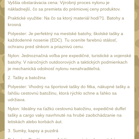
Náradie a nástroje
Vyššia obstarávacia cena: Výrobný proces nylonu je
33
nákladnejší, čo sa premieta do prémiovej ceny produktov.
AR15
19
Praktické využitie: Na čo sa ktorý materiál hodí?1. Batohy a
AK47
9
krosná
.22
Polyester: Je perfektný na mestské batohy, školské tašky a
7
každodenné nosenie (EDC). Tu oceníte farebnú stálosť,
.223 (5.56mm)
8
ochranu pred slnkom a priaznivú cenu.
.243 .260 (6.5mm)
7
Nylon: Jednoznačná voľba pre expedičné, turistické a vojenské
batohy. V náročných outdoorových a taktických podmienkach
.270 .280 (7mm)
7
je mechanická odolnosť nylonu nenahraditeľná.
.30 .308 (7.62mm)
11
2. Tašky a batožina
12GA, 20GA
Polyester: Vhodný na športové tašky do fitka, nákupné tašky a
10
ľahšiu cestovnú batožinu, ktorá rýchlo schne a ľahko sa
.40 .41
6
udržiava.
.44 .45
6
Nylon: Ideálny na ťažkú cestovnú batožinu, expedičné duffel
tašky a cargo vaky navrhnuté na hrubé zaobchádzanie na
.357 .38 (9mm)
7
letiskách alebo korbách áut.
1911
6
3. Sumky, kapsy a puzdrá