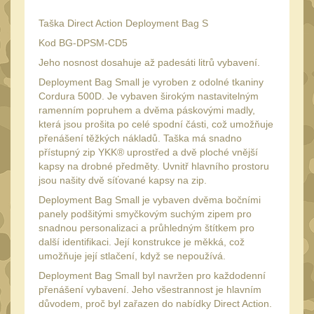
Láhve
16
Taška Direct Action Deployment Bag S
Lékárničky
17
Kod BG-DPSM-CD5
Na přežití
26
Jeho nosnost dosahuje až padesáti litrů vybavení.
Ostatní
44
Deployment Bag Small je vyroben z odolné tkaniny
Cordura 500D. Je vybaven širokým nastavitelným
MONTÁŽE PRO OPTIKU
ramenním popruhem a dvěma páskovými madly,
(596)
která jsou prošita po celé spodní části, což umožňuje
přenášení těžkých nákladů. Taška má snadno
Adaptéry a risery
40
přístupný zip YKK® uprostřed a dvě ploché vnější
kapsy na drobné předměty. Uvnitř hlavního prostoru
Boční montáže
11
jsou našity dvě síťované kapsy na zip.
Montáže pro optiku
Deployment Bag Small je vybaven dvěma bočními
179
panely podšitými smyčkovým suchým zipem pro
1" Picatinny
45
snadnou personalizaci a průhledným štítkem pro
další identifikaci. Její konstrukce je měkká, což
1" Dovetail
13
umožňuje její stlačení, když se nepoužívá.
30mm Picatinny
47
Deployment Bag Small byl navržen pro každodenní
přenášení vybavení. Jeho všestrannost je hlavním
30mm Dovetail
14
důvodem, proč byl zařazen do nabídky Direct Action.