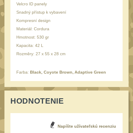
34mm
31
Velcro ID panely
Montáže pre kolimátory
Snadný přístup k vybavení
27
Kompresní design
Ostatní
Materiál: Cordura
13
Hmotnost: 530 gr
Montáže na hlaveň
3
Kapacita: 42 L
Montáže pro svítilny
18
Rozměry: 27 x 55 x 28 cm
Předpažbí
56
Pre AK
11
Farba:
Black, Coyote Brown, Adaptive Green
Pre M4/AR15
29
Ostatní
14
HODNOTENIE
Pažby
51
Raily, lišty, krytky
66
Přední rukojeti
50
Napíšte užívateľskú recenziu
Zadní rukojeti