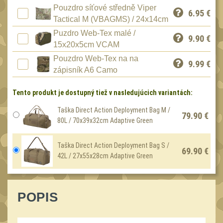
Peněženky
Pouzdro síťové středně Viper
15
6.95
€
Tactical M (VBAGMS) / 24x14cm
Doplňky
378
Puzdro Web-Tex malé /
9.90
€
Ramenní popruhy a
15x20x5cm VCAM
vycpávky
10
Pouzdro Web-Tex na na
9.99
€
zápisník A6 Camo
Karabiny a přezky
75
Kroužky, šňůrky,
Tento produkt je dostupný tiež v nasledujúcich variantách:
koncovky
25
Taška Direct Action Deployment Bag M /
Nášivky
79.90 €
105
80L / 70x39x32cm Adaptive Green
Samonavíjecí držáky
1
Taška Direct Action Deployment Bag S /
Zámky
69.90 €
1
42L / 27x55x28cm Adaptive Green
Nepromokavý potahy a
vaky
18
Adaptéry
POPIS
33
Taktická pera
5