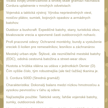
Vďaka svojej univerzálnosti a širokej škále gramáží nachádza
Čištění
39
Cordura uplatnenie v mnohých odvetviach:
AR15
14
Vojenská a taktická výstroj: Výroba nepriestrelných viest,
nosičov plátov, sumiek, bojových opaskov a armádnych
AK47
10
batohov.
.22
10
Outdoor a bushcraft: Expedičné batohy, stany, turistická obuv,
.223 (5.56mm)
bivakovacie vrecia a spevnené časti outdoorových nohavíc.
9
Profi pracovné odevy: Ochranné montérky, bundy a vystuženie
.243 .260 (6.5mm)
7
vreciek či kolien pre remeselníkov, lesníkov a záchranárov.
.270 .280 (7mm)
8
Mestský urban-style: Štýlové, ale nezničiteľné mestské batohy
(EDC), odolná cestovná batožina a street-wear obuv.
.30 .308 (7.62mm)
10
Hustota a hrúbka vlákna sa udáva v jednotkách Denier (D).
12GA, 20GA
14
Čím vyššie číslo, tým robustnejšia (ale tiež ťažšia) tkanina je.
.40 .41
11
1. Cordura 500D (Stredná gramáž)
.44 .45
Charakteristika: Dokonalý balans medzi nízkou hmotnosťou a
12
vysokou pevnosťou v ťahu aj odere.
.357 .38 (9mm)
12
Najčastejšie použitie: Taktické vesty, ľahšie vojenské batohy,
1911
9
sumky, outdoorová obuv.