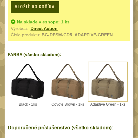
Speciální pouzdra III
12
VLOŽIŤ DO KOŠÍKA
Pouzdra na láhev
42
Na sklade v eshope: 1 ks
Pouzdra na toaletní
Výrobca:
Direct Action
potřeby
Číslo produktu:
BG-DPSM-CD5_ADAPTIVE-GREEN
3
Pouzdra na
lékárničku
48
FARBA (všetko skladom):
Pouzdra na
elektroniku
67
Pouzdra a kapsy na
suchý zip
95
Stehenní pouzdra
29
Black - 1ks
Coyote Brown - 1ks
Adaptive Green - 1ks
Pouzdra na svítilny
2
Puzdrá na mapy
24
Doporučené príslušenstvo (všetko skladom):
Cestovné púzdra
29