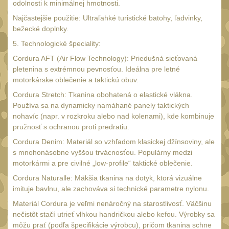
SVIETIDLÁ
odolnosti k minimálnej hmotnosti.
(89)
Najčastejšie použitie: Ultraľahké turistické batohy, ľadvinky,
Méně než 200 lm
1
bežecké doplnky.
200 - 500 lm
5. Technologické špeciality:
2
Cordura AFT (Air Flow Technology): Priedušná sieťovaná
510 - 990 lm
3
pletenina s extrémnou pevnosťou. Ideálna pre letné
1000 - 2000 lm
motorkárske oblečenie a taktickú obuv.
1
Cordura Stretch: Tkanina obohatená o elastické vlákna.
Nad 2000 lm
8
Používa sa na dynamicky namáhané panely taktických
Speciální svítilny
nohavíc (napr. v rozkroku alebo nad kolenami), kde kombinuje
12
pružnosť s ochranou proti predratiu.
Lovecké svítilny
1
Cordura Denim: Materiál so vzhľadom klasickej džínsoviny, ale
Policejní svítilny
s mnohonásobne vyššou trvácnosťou. Populárny medzi
4
motorkármi a pre civilné „low-profile“ taktické oblečenie.
Vyhledávací svítilny
5
Cordura Naturalle: Mäkšia tkanina na dotyk, ktorá vizuálne
Čelové svetlá -
imituje bavlnu, ale zachováva si technické parametre nylonu.
čelovky
Materiál Cordura je veľmi nenáročný na starostlivosť. Väčšinu
4
nečistôt stačí utrieť vlhkou handričkou alebo kefou. Výrobky sa
Svítilny pro
môžu prať (podľa špecifikácie výrobcu), pričom tkanina schne