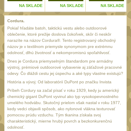
Monokuláry
5
E
NA SKLADE
NA SKLADE
NA SKLADE
Kolimátory
53
Cordura.
Zvětšovací moduly
5
Pokiaľ hľadáte batoh, taktickú vestu alebo outdoorové
LPVO
oblečenie, ktoré prežije doslova čokoľvek, skôr či neskôr
21
narazíte na názov Cordura®. Tento registrovaný obchodný
Na vzduchovku
15
názov je v textilnom priemysle synonymom pre extrémnu
odolnosť, dlhú životnosť a nekompromisnú spoľahlivosť.
Na kuše
2
Dnes je Cordura priemyselným štandardom pre armádny
Velký oční reliéf
výstroj, prémiové outdoorové vybavenie aj záťažové pracovné
1
odevy. Čo dláždi cestu jej úspechu a aké typy vlastne existujú?
Na dlouhé
História a vývoj: Od laboratórií DuPont po značku Invista
vzdálenosti
13
Príbeh Cordury sa začal písať v roku 1929, kedy ju americký
Multi-range
33
chemický gigant DuPont vyvinul ako typ vysokopevnostného
umelého hodvábu. Skutočný prielom však nastal v roku 1977,
Krátka a střední
kedy vedci objavili spôsob, ako nylonové vlákna texturovať
vzdálenost
16
pomocou prúdu vzduchu. Tým tkanina získala svoj
Príslušenstvo pre
charakteristický, mierne hrubý povrch a bezkonkurenčnú
optiku
odolnosť.
9