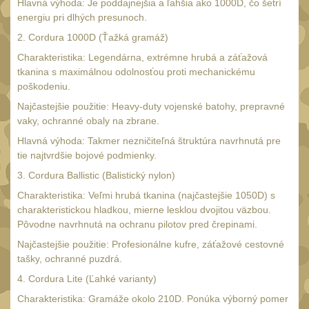
Náradie a nástroje
Hlavná výhoda: Je poddajnejšia a ľahšia ako 1000D, čo šetrí
34
energiu pri dlhých presunoch.
AR15
19
2. Cordura 1000D (Ťažká gramáž)
AK47
9
Charakteristika: Legendárna, extrémne hrubá a záťažová
tkanina s maximálnou odolnosťou proti mechanickému
.22
7
poškodeniu.
.223 (5.56mm)
9
Najčastejšie použitie: Heavy-duty vojenské batohy, prepravné
.243 .260 (6.5mm)
vaky, ochranné obaly na zbrane.
7
Hlavná výhoda: Takmer nezničiteľná štruktúra navrhnutá pre
.270 .280 (7mm)
7
tie najtvrdšie bojové podmienky.
.30 .308 (7.62mm)
11
3. Cordura Ballistic (Balistický nylon)
12GA, 20GA
10
Charakteristika: Veľmi hrubá tkanina (najčastejšie 1050D) s
charakteristickou hladkou, mierne lesklou dvojitou väzbou.
.40 .41
6
Pôvodne navrhnutá na ochranu pilotov pred črepinami.
.44 .45
6
Najčastejšie použitie: Profesionálne kufre, záťažové cestovné
tašky, ochranné puzdrá.
.357 .38 (9mm)
7
4. Cordura Lite (Ľahké varianty)
1911
6
Charakteristika: Gramáže okolo 210D. Ponúka výborný pomer