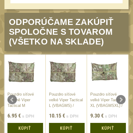
20
Mechanická mířidla
30
ODPORÚČAME ZAKÚPIŤ
Dvojnožky
39
SPOLOČNE S TOVAROM
Dvojnožky na hlaveň
2
(VŠETKO NA SKLADE)
Dvojnožky pro picatinny
25
Dvojnožky pro M-LOK
9
Dvojnožky pro Keymod
2
Dvojnožky na otočný
čep
15
Pouzdro síťové
Pouzdro síťové
Pouzdro síťové
Popruhy a poutka
středně Viper
velké Viper Tactical
velké Viper Tactical
40
Tactical M
L (VBAGMS) /
XL (VBAGMSXL) /
Príslušenstvo
(VBAGMS) /
37x24cm
48x36cm
18
6.95
€
10.15
€
9.30
€
s DPH
s DPH
s DPH
24x14cm
OPTIKY
(146)
KÚPIŤ
KÚPIŤ
KÚPIŤ