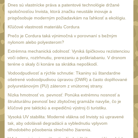
Dnes sú vlastnícke práva a patentové technológie držané
UTG
45
spoločnosťou Invista, ktorá značku neustále inovuje a
prispôsobuje moderným požiadavkám na ľahkosť a ekológiu.
Accushot
7
Kľúčové vlastnosti materiálu Cordura
Accushot Tactical
9
Prečo je Cordura taká výnimočná v porovnaní s bežným
Accushot Precision
3
nylonom alebo polyesterom?
Hunter
Extrémna mechanická odolnosť: Vyniká špičkovou rezistenciou
6
voči oderu, roztrhnutiu, prerezaniu a poškriabaniu. V drsnom
BugBuster
4
teréne o skaly či konáre sa skrátka nepoškodí.
Kolimátory
16
Vodoodpudivosť a rýchle schnutie: Tkaniny sú štandardne
ošetrené vodoodpudivou úpravou (DWR) a často doplňované
Schmidt&Bender
3
polyuretánovým (PU) záterom z vnútornej strany.
Delta Optical
2
Nízka hmotnosť vs. pevnosť: Ponúka extrémnu nosnosť a
štrukturálnu pevnosť bez zbytočnej gramáže navyše, čo je
Sightmark
19
kľúčové pre taktickú a expedičnú výstroj či turistiku.
Vector Optics
Vysoká UV stabilita: Moderné vlákna od Invisty sú upravené
5
tak, aby odolávali degradácii a vyblednutiu vplyvom
ČIŠTĚNÍ A ÚDRŽBA
(67)
dlhodobého pôsobenia slnečného žiarenia.