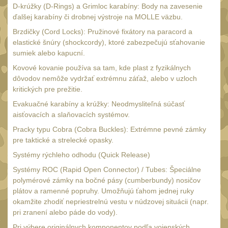
D-krúžky (D-Rings) a Grimloc karabíny: Body na zavesenie
UTG
45
ďalšej karabíny či drobnej výstroje na MOLLE väzbu.
Accushot
Brzdičky (Cord Locks): Pružinové fixátory na paracord a
7
elastické šnúry (shockcordy), ktoré zabezpečujú sťahovanie
Accushot Tactical
9
sumiek alebo kapucní.
Accushot Precision
Kovové kovanie používa sa tam, kde plast z fyzikálnych
3
dôvodov nemôže vydržať extrémnu záťaž, alebo v uzloch
Hunter
6
kritických pre prežitie.
BugBuster
4
Evakuačné karabíny a krúžky: Neodmysliteľná súčasť
aisťovacích a slaňovacích systémov.
Kolimátory
16
Pracky typu Cobra (Cobra Buckles): Extrémne pevné zámky
Schmidt&Bender
3
pre taktické a strelecké opasky.
Delta Optical
Systémy rýchleho odhodu (Quick Release)
2
Systémy ROC (Rapid Open Connector) / Tubes: Špeciálne
Sightmark
19
polymérové zámky na bočné pásy (cumberbundy) nosičov
Vector Optics
plátov a ramenné popruhy. Umožňujú ťahom jednej ruky
5
okamžite zhodiť nepriestrelnú vestu v núdzovej situácii (napr.
ČIŠTĚNÍ A ÚDRŽBA
pri zranení alebo páde do vody).
(65)
Pri výbere originálnych komponentov podľa vojenských