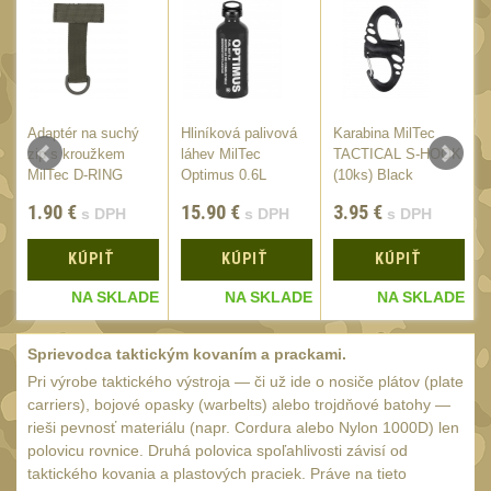
20
Mechanická mířidla
30
Dvojnožky
39
Dvojnožky na hlaveň
2
Adaptér na suchý
Hliníková palivová
Karabina MilTec
Dvojnožky pro picatinny
E
zip s kroužkem
láhev MilTec
TACTICAL S-HOOK
/
MilTec D-RING
Optimus 0.6L
(10ks) Black
25
1.90
€
15.90
€
3.95
€
Dvojnožky pro M-LOK
s DPH
s DPH
s DPH
9
Dvojnožky pro Keymod
KÚPIŤ
KÚPIŤ
KÚPIŤ
2
E
NA SKLADE
NA SKLADE
NA SKLADE
Dvojnožky na otočný
čep
15
Sprievodca taktickým kovaním a prackami.
Popruhy a poutka
40
Pri výrobe taktického výstroja — či už ide o nosiče plátov (plate
carriers), bojové opasky (warbelts) alebo trojdňové batohy —
Príslušenstvo
18
rieši pevnosť materiálu (napr. Cordura alebo Nylon 1000D) len
polovicu rovnice. Druhá polovica spoľahlivosti závisí od
OPTIKY
(145)
taktického kovania a plastových praciek. Práve na tieto