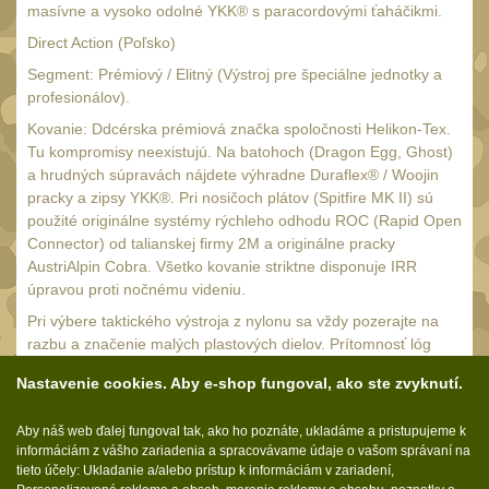
18650
1
masívne a vysoko odolné YKK® s paracordovými ťaháčikmi.
14500 / AA / AAA
Direct Action (Poľsko)
4
Segment: Prémiový / Elitný (Výstroj pre špeciálne jednotky a
16340 a CR123
1
profesionálov).
Držiaky a
Kovanie: Ddcérska prémiová značka spoločnosti Helikon-Tex.
príslušenstvo
27
Tu kompromisy neexistujú. Na batohoch (Dragon Egg, Ghost)
a hrudných súpravách nájdete výhradne Duraflex® / Woojin
Náhradné diely
7
pracky a zipsy YKK®. Pri nosičoch plátov (Spitfire MK II) sú
OBLEČENIE
použité originálne systémy rýchleho odhodu ROC (Rapid Open
(297)
Connector) od talianskej firmy 2M a originálne pracky
AustriAlpin Cobra. Všetko kovanie striktne disponuje IRR
Nosiče plátů a vesty
18
úpravou proti nočnému videniu.
Prilby
4
Pri výbere taktického výstroja z nylonu sa vždy pozerajte na
razbu a značenie malých plastových dielov. Prítomnosť lóg
Opasky
24
fariem ITW Nexus, Duraflex, Woojin, YKK alebo AustriAlpin nie
Nastavenie cookies. Aby e-shop fungoval, ako ste zvyknutí.
Chrániče
je len prázdnym príplatkom za meno. Je to vaša istota, že
10
výstroj nezlyhá pod plnou záťažou, v treskúcom mraze ani pri
Nášivky
Aby náš web ďalej fungoval tak, ako ho poznáte, ukladáme a pristupujeme k
104
sledovaní protivníkom cez prístroje nočného videnia.
informáciám z vášho zariadenia a spracovávame údaje o vašom správaní na
Ponča a pláštěnky
tieto účely: Ukladanie a/alebo prístup k informáciám v zariadení,
11