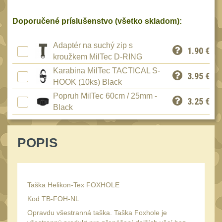
Peněženky
15
Doporučené príslušenstvo (všetko skladom):
Doplňky
376
Ramenní popruhy a
Adaptér na suchý zip s
1.90
€
vycpávky
10
kroužkem MilTec D-RING
Karabiny a přezky
Karabina MilTec TACTICAL S-
75
3.95
€
HOOK (10ks) Black
Kroužky, šňůrky,
Popruh MilTec 60cm / 25mm -
koncovky
25
3.25
€
Black
Nášivky
105
Samonavíjecí držáky
1
POPIS
Zámky
1
Nepromokavý potahy a
vaky
18
Taška Helikon-Tex FOXHOLE
Adaptéry
32
Kod TB-FOH-NL
Taktická pera
4
Opravdu všestranná taška. Taška Foxhole je