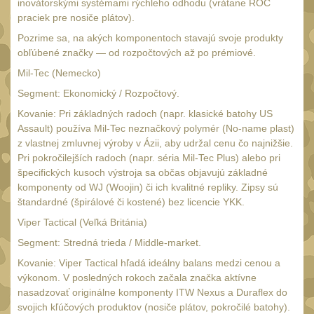
SVIETIDLÁ
inovátorskými systémami rýchleho odhodu (vrátane ROC
(89)
praciek pre nosiče plátov).
Méně než 200 lm
1
Pozrime sa, na akých komponentoch stavajú svoje produkty
obľúbené značky — od rozpočtových až po prémiové.
200 - 500 lm
2
Mil-Tec (Nemecko)
510 - 990 lm
3
Segment: Ekonomický / Rozpočtový.
1000 - 2000 lm
1
Kovanie: Pri základných radoch (napr. klasické batohy US
Assault) používa Mil-Tec neznačkový polymér (No-name plast)
Nad 2000 lm
8
z vlastnej zmluvnej výroby v Ázii, aby udržal cenu čo najnižšie.
Speciální svítilny
Pri pokročilejších radoch (napr. séria Mil-Tec Plus) alebo pri
12
špecifických kusoch výstroja sa občas objavujú základné
Lovecké svítilny
komponenty od WJ (Woojin) či ich kvalitné repliky. Zipsy sú
1
štandardné (špirálové či kostené) bez licencie YKK.
Policejní svítilny
4
Viper Tactical (Veľká Británia)
Vyhledávací svítilny
5
Segment: Stredná trieda / Middle-market.
Čelové svetlá -
Kovanie: Viper Tactical hľadá ideálny balans medzi cenou a
čelovky
výkonom. V posledných rokoch začala značka aktívne
4
nasadzovať originálne komponenty ITW Nexus a Duraflex do
Svítilny pro
svojich kľúčových produktov (nosiče plátov, pokročilé batohy).