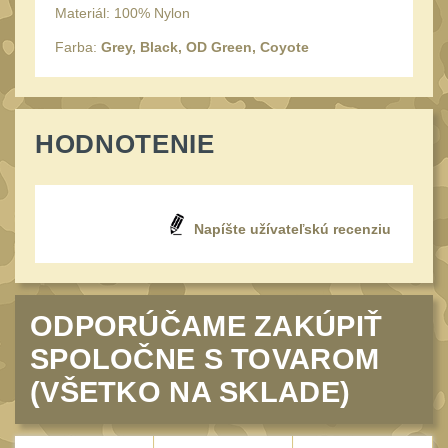
34mm
31
Materiál: 100% Nylon
Montáže pre kolimátory
Farba:
Grey, Black, OD Green, Coyote
27
Ostatní
13
Montáže na hlaveň
3
HODNOTENIE
Montáže pro svítilny
18
Předpažbí
56
Napíšte užívateľskú recenziu
Pre AK
11
Pre M4/AR15
29
Ostatní
14
ODPORÚČAME ZAKÚPIŤ
Pažby
51
SPOLOČNE S TOVAROM
Raily, lišty, krytky
66
(VŠETKO NA SKLADE)
Přední rukojeti
50
Zadní rukojeti