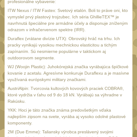
Náradie a nástroje
profesionálne vybavenie:
33
ITW Nexus / ITW Fastex: Svetový etalón. Boli to práve oni, kto
AR15
19
vymyslel prvý plastový trojzubec. Ich séria GhillieTEX™ je
AK47
navrhnutá špeciálne pre armádne účely a disponuje zníženým
9
odrazom v infračervenom spektre (IRR).
.22
7
Duraflex (vrátane divízie UTX): Obrovský hráč na trhu. Ich
.223 (5.56mm)
8
pracky vynikajú vysokou mechnickou elasticitou a tichým
zapínaním. Sú nesmierne populárne v taktickom aj
.243 .260 (6.5mm)
7
outdoorovom segmente.
.270 .280 (7mm)
7
WJ (Woojin Plastic): Juhokórejská značka vyrábajúca špičkové
kovanie z acetalu. Agresívne konkuruje Duraflexu a je masívne
.30 .308 (7.62mm)
11
využívaná európskymi military značkami.
12GA, 20GA
10
AustriAlpin: Tvorcovia kultových kovových praciek COBRA®,
.40 .41
ktoré vydržia v ťahu od 9 do 18 kN. Vyrábajú sa výhradne v
6
Rakúsku.
.44 .45
6
YKK: Hoci je táto značka známa predovšetkým vďaka
.357 .38 (9mm)
najlepším zipsom na svete, vyrába aj vysoko odolné plastové
7
komponenty.
1911
6
2M (Due Emme): Taliansky výrobca preslávený svojimi