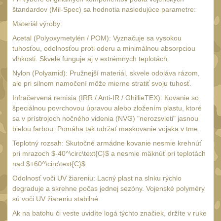
Čištění
38
štandardov (Mil-Spec) sa hodnotia nasledujúce parametre:
AR15
14
Materiál výroby:
AK47
Acetal (Polyoxymetylén / POM): Vyznačuje sa vysokou
10
tuhosťou, odolnosťou proti oderu a minimálnou absorpciou
.22
10
vlhkosti. Skvele funguje aj v extrémnych teplotách.
.223 (5.56mm)
Nylon (Polyamid): Pružnejší materiál, skvele odoláva rázom,
9
ale pri silnom namočení môže mierne stratiť svoju tuhosť.
.243 .260 (6.5mm)
7
Infračervená remisia (IRR / Anti-IR / GhillieTEX): Kovanie so
.270 .280 (7mm)
8
špeciálnou povrchovou úpravou alebo zložením plastu, ktoré
sa v prístrojoch nočného videnia (NVG) "nerozsvieti" jasnou
.30 .308 (7.62mm)
10
bielou farbou. Pomáha tak udržať maskovanie vojaka v tme.
12GA, 20GA
14
Teplotný rozsah: Skutočné armádne kovanie nesmie krehnúť
pri mrazoch $-40^\circ\text{C}$ a nesmie mäknúť pri teplotách
.40 .41
10
nad $+60^\circ\text{C}$.
.44 .45
11
Odolnosť voči UV žiareniu: Lacný plast na slnku rýchlo
.357 .38 (9mm)
degraduje a skrehne počas jednej sezóny. Vojenské polyméry
11
sú voči UV žiareniu stabilné.
1911
8
Ak na batohu či veste uvidíte logá týchto značiek, držíte v ruke