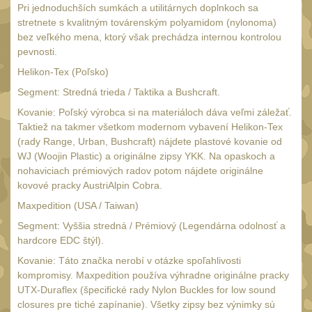
AA/AAA/14500 Li-Ion
Pri jednoduchších sumkách a utilitárnych doplnkoch sa
baterie
stretnete s kvalitným továrenským polyamidom (nylonoma)
2
bez veľkého mena, ktorý však prechádza internou kontrolou
Svítilny pro 18650
pevnosti.
baterie
5
Helikon-Tex (Poľsko)
Svítilny pro
Segment: Stredná trieda / Taktika a Bushcraft.
CR123A/16340 Li-Ion
Kovanie: Poľský výrobca si na materiáloch dáva veľmi záležať.
baterie
3
Taktiež na takmer všetkom modernom vybavení Helikon-Tex
Kapesní svítilny
(rady Range, Urban, Bushcraft) nájdete plastové kovanie od
4
WJ (Woojin Plastic) a originálne zipsy YKK. Na opaskoch a
Svietidlá s magnetom
nohaviciach prémiových radov potom nájdete originálne
2
kovové pracky AustriAlpin Cobra.
Potápačské svietidlá
2
Maxpedition (USA / Taiwan)
Laserové značkovače
9
Segment: Vyššia stredná / Prémiový (Legendárna odolnosť a
Nabíjačky
hardcore EDC štýl).
17
Kovanie: Táto značka nerobí v otázke spoľahlivosti
Adaptér pro nabíječku
8
kompromisy. Maxpedition používa výhradne originálne pracky
Akumulátory a baterie
UTX-Duraflex (špecifické rady Nylon Buckles for low sound
7
closures pre tiché zapínanie). Všetky zipsy bez výnimky sú