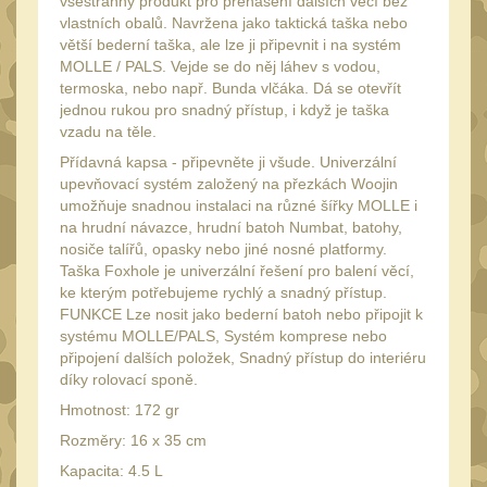
všestranný produkt pro přenášení dalších věcí bez
Láhve
16
vlastních obalů. Navržena jako taktická taška nebo
Lékárničky
větší bederní taška, ale lze ji připevnit i na systém
17
MOLLE / PALS. Vejde se do něj láhev s vodou,
Na přežití
termoska, nebo např. Bunda vlčáka. Dá se otevřít
26
jednou rukou pro snadný přístup, i když je taška
Ostatní
44
vzadu na těle.
MONTÁŽE PRO OPTIKU
Přídavná kapsa - připevněte ji všude. Univerzální
upevňovací systém založený na přezkách Woojin
(596)
umožňuje snadnou instalaci na různé šířky MOLLE i
Adaptéry a risery
na hrudní návazce, hrudní batoh Numbat, batohy,
40
nosiče talířů, opasky nebo jiné nosné platformy.
Boční montáže
Taška Foxhole je univerzální řešení pro balení věcí,
11
ke kterým potřebujeme rychlý a snadný přístup.
Montáže pro optiku
179
FUNKCE Lze nosit jako bederní batoh nebo připojit k
systému MOLLE/PALS, Systém komprese nebo
1" Picatinny
45
připojení dalších položek, Snadný přístup do interiéru
1" Dovetail
díky rolovací sponě.
13
Hmotnost: 172 gr
30mm Picatinny
47
Rozměry: 16 x 35 cm
30mm Dovetail
14
Kapacita: 4.5 L