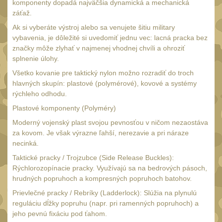
komponenty dopadá najväčšia dynamická a mechanická
Monokuláry
5
záťaž.
Kolimátory
53
Ak si vyberáte výstroj alebo sa venujete šitiu military
vybavenia, je dôležité si uvedomiť jednu vec: lacná pracka bez
Zvětšovací moduly
5
značky môže zlyhať v najmenej vhodnej chvíli a ohroziť
LPVO
splnenie úlohy.
21
Všetko kovanie pre taktický nylon možno rozradiť do troch
Na vzduchovku
15
hlavných skupín: plastové (polymérové), kovové a systémy
Na kuše
rýchleho odhodu.
2
Plastové komponenty (Polyméry)
Velký oční reliéf
1
Moderný vojenský plast svojou pevnosťou v ničom nezaostáva
Na dlouhé
za kovom. Je však výrazne ľahší, nerezavie a pri náraze
vzdálenosti
necinká.
13
Multi-range
Taktické pracky / Trojzubce (Side Release Buckles):
32
Rýchlorozopínacie pracky. Využívajú sa na bedrových pásoch,
Krátka a střední
hrudných popruhoch a kompresných popruhoch batohov.
vzdálenost
16
Prievlečné pracky / Rebríky (Ladderlock): Slúžia na plynulú
reguláciu dĺžky popruhu (napr. pri ramenných popruhoch) a
Príslušenstvo pre
jeho pevnú fixáciu pod ťahom.
optiku
9