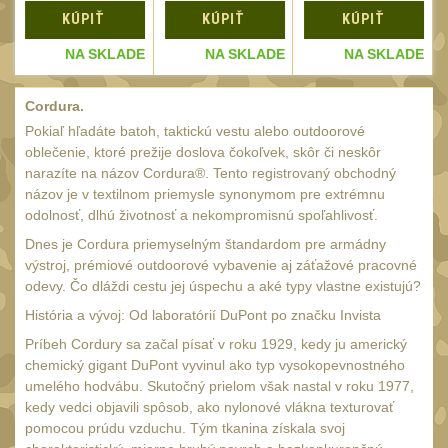
Čištění
39
KÚPIŤ
KÚPIŤ
KÚPIŤ
AR15
14
E
NA SKLADE
NA SKLADE
NA SKLADE
AK47
10
Cordura.
.22
10
Pokiaľ hľadáte batoh, taktickú vestu alebo outdoorové
.223 (5.56mm)
9
oblečenie, ktoré prežije doslova čokoľvek, skôr či neskôr
narazíte na názov Cordura®. Tento registrovaný obchodný
.243 .260 (6.5mm)
7
názov je v textilnom priemysle synonymom pre extrémnu
.270 .280 (7mm)
odolnosť, dlhú životnosť a nekompromisnú spoľahlivosť.
8
.30 .308 (7.62mm)
Dnes je Cordura priemyselným štandardom pre armádny
10
výstroj, prémiové outdoorové vybavenie aj záťažové pracovné
12GA, 20GA
14
odevy. Čo dláždi cestu jej úspechu a aké typy vlastne existujú?
.40 .41
História a vývoj: Od laboratórií DuPont po značku Invista
11
Príbeh Cordury sa začal písať v roku 1929, kedy ju americký
.44 .45
12
chemický gigant DuPont vyvinul ako typ vysokopevnostného
.357 .38 (9mm)
umelého hodvábu. Skutočný prielom však nastal v roku 1977,
12
kedy vedci objavili spôsob, ako nylonové vlákna texturovať
1911
9
pomocou prúdu vzduchu. Tým tkanina získala svoj