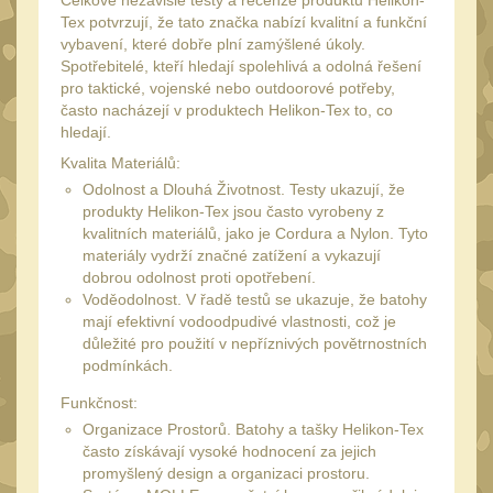
Celkově nezávislé testy a recenze produktů Helikon-
34mm
31
Tex potvrzují, že tato značka nabízí kvalitní a funkční
Montáže pre kolimátory
vybavení, které dobře plní zamýšlené úkoly.
Spotřebitelé, kteří hledají spolehlivá a odolná řešení
27
pro taktické, vojenské nebo outdoorové potřeby,
Ostatní
13
často nacházejí v produktech Helikon-Tex to, co
hledají.
Montáže na hlaveň
3
Kvalita Materiálů:
Montáže pro svítilny
18
Odolnost a Dlouhá Životnost. Testy ukazují, že
produkty Helikon-Tex jsou často vyrobeny z
Předpažbí
56
kvalitních materiálů, jako je Cordura a Nylon. Tyto
materiály vydrží značné zatížení a vykazují
Pre AK
11
dobrou odolnost proti opotřebení.
Pre M4/AR15
Voděodolnost. V řadě testů se ukazuje, že batohy
29
mají efektivní vodoodpudivé vlastnosti, což je
Ostatní
14
důležité pro použití v nepříznivých povětrnostních
podmínkách.
Pažby
51
Funkčnost:
Raily, lišty, krytky
66
Organizace Prostorů. Batohy a tašky Helikon-Tex
Přední rukojeti
často získávají vysoké hodnocení za jejich
50
promyšlený design a organizaci prostoru.
Zadní rukojeti