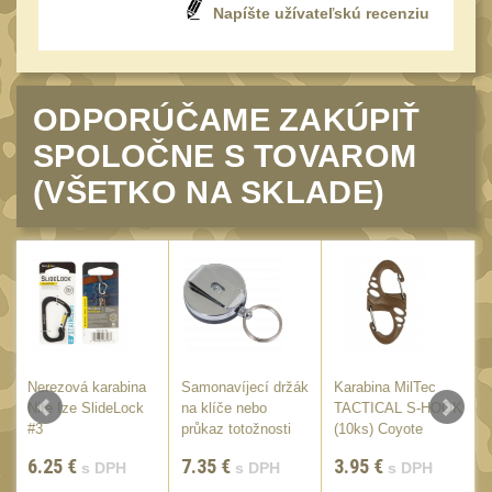
Napíšte užívateľskú recenziu
UTG
45
Accushot
7
Accushot Tactical
9
ODPORÚČAME ZAKÚPIŤ
Accushot Precision
3
SPOLOČNE S TOVAROM
Hunter
(VŠETKO NA SKLADE)
6
BugBuster
4
Kolimátory
16
Schmidt&Bender
3
Delta Optical
2
Sightmark
19
Nerezová karabina
Samonavíjecí držák
Karabina MilTec
Vector Optics
E
Nite Ize SlideLock
na klíče nebo
TACTICAL S-HOOK
5
/
#3
průkaz totožnosti
(10ks) Coyote
ČIŠTĚNÍ A ÚDRŽBA
Viper
(66)
6.25
€
7.35
€
3.95
€
s DPH
s DPH
s DPH