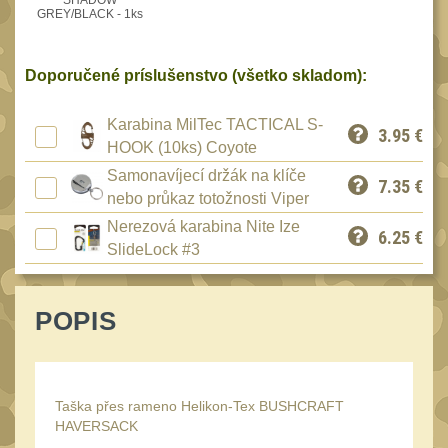
SHADOW
Peněženky
GREY/BLACK - 1ks
15
Doplňky
378
Doporučené príslušenstvo (všetko skladom):
Ramenní popruhy a
vycpávky
10
Karabina MilTec TACTICAL S-
3.95
€
Karabiny a přezky
HOOK (10ks) Coyote
75
Kroužky, šňůrky,
Samonavíjecí držák na klíče
7.35
€
koncovky
nebo průkaz totožnosti Viper
25
Nerezová karabina Nite Ize
Nášivky
6.25
€
105
SlideLock #3
Samonavíjecí držáky
1
Zámky
1
POPIS
Nepromokavý potahy a
vaky
18
Adaptéry
33
Taška přes rameno Helikon-Tex BUSHCRAFT
Taktická pera
HAVERSACK
5