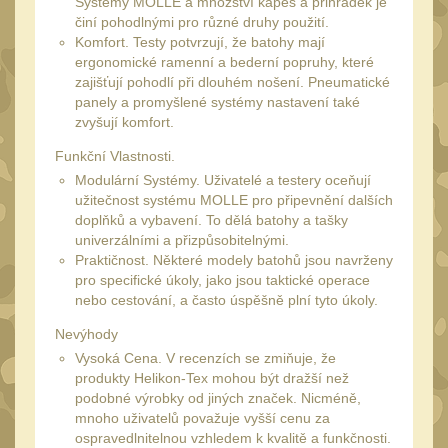
Systémy MOLLE a množství kapes a přihrádek je
20
činí pohodlnými pro různé druhy použití.
Mechanická mířidla
30
Komfort. Testy potvrzují, že batohy mají
ergonomické ramenní a bederní popruhy, které
Dvojnožky
39
zajišťují pohodlí při dlouhém nošení. Pneumatické
panely a promyšlené systémy nastavení také
Dvojnožky na hlaveň
2
zvyšují komfort.
Dvojnožky pro picatinny
Funkční Vlastnosti.
25
Modulární Systémy. Uživatelé a testery oceňují
Dvojnožky pro M-LOK
užitečnost systému MOLLE pro připevnění dalších
9
doplňků a vybavení. To dělá batohy a tašky
Dvojnožky pro Keymod
univerzálními a přizpůsobitelnými.
2
Praktičnost. Některé modely batohů jsou navrženy
pro specifické úkoly, jako jsou taktické operace
Dvojnožky na otočný
nebo cestování, a často úspěšně plní tyto úkoly.
čep
15
Nevýhody
Popruhy a poutka
40
Vysoká Cena. V recenzích se zmiňuje, že
Príslušenstvo
produkty Helikon-Tex mohou být dražší než
18
podobné výrobky od jiných značek. Nicméně,
OPTIKY
mnoho uživatelů považuje vyšší cenu za
(146)
ospravedlnitelnou vzhledem k kvalitě a funkčnosti.