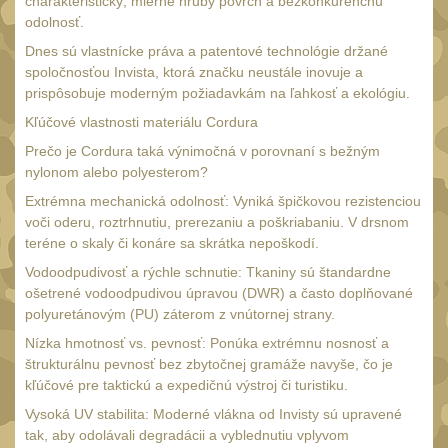
Náradie a nástroje
charakteristický, mierne hrubý povrch a bezkonkurenčnú
33
odolnosť.
AR15
19
Dnes sú vlastnícke práva a patentové technológie držané
AK47
spoločnosťou Invista, ktorá značku neustále inovuje a
9
prispôsobuje moderným požiadavkám na ľahkosť a ekológiu.
.22
7
Kľúčové vlastnosti materiálu Cordura
.223 (5.56mm)
8
Prečo je Cordura taká výnimočná v porovnaní s bežným
.243 .260 (6.5mm)
nylonom alebo polyesterom?
7
Extrémna mechanická odolnosť: Vyniká špičkovou rezistenciou
.270 .280 (7mm)
7
voči oderu, roztrhnutiu, prerezaniu a poškriabaniu. V drsnom
.30 .308 (7.62mm)
teréne o skaly či konáre sa skrátka nepoškodí.
11
Vodoodpudivosť a rýchle schnutie: Tkaniny sú štandardne
12GA, 20GA
10
ošetrené vodoodpudivou úpravou (DWR) a často doplňované
.40 .41
polyuretánovým (PU) záterom z vnútornej strany.
6
.44 .45
Nízka hmotnosť vs. pevnosť: Ponúka extrémnu nosnosť a
6
štrukturálnu pevnosť bez zbytočnej gramáže navyše, čo je
.357 .38 (9mm)
7
kľúčové pre taktickú a expedičnú výstroj či turistiku.
1911
Vysoká UV stabilita: Moderné vlákna od Invisty sú upravené
6
tak, aby odolávali degradácii a vyblednutiu vplyvom