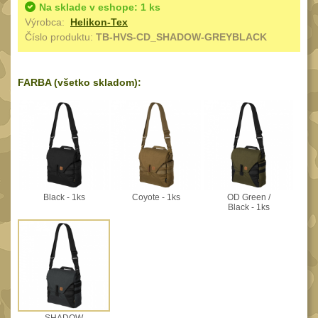
Speciální pouzdra III
Na sklade v eshope: 1 ks
12
Výrobca:
Helikon-Tex
Pouzdra na láhev
Číslo produktu:
TB-HVS-CD_SHADOW-GREYBLACK
42
Pouzdra na toaletní
potřeby
3
FARBA (všetko skladom):
Pouzdra na
lékárničku
48
Pouzdra na
elektroniku
67
Pouzdra a kapsy na
Black - 1ks
Coyote - 1ks
OD Green /
suchý zip
95
Black - 1ks
Stehenní pouzdra
29
Pouzdra na svítilny
2
Puzdrá na mapy
24
Cestovné púzdra
29