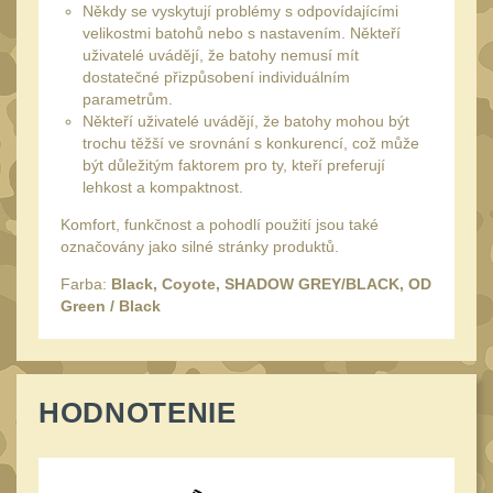
Monokuláry
Někdy se vyskytují problémy s odpovídajícími
5
velikostmi batohů nebo s nastavením. Někteří
Kolimátory
uživatelé uvádějí, že batohy nemusí mít
53
dostatečné přizpůsobení individuálním
Zvětšovací moduly
5
parametrům.
Někteří uživatelé uvádějí, že batohy mohou být
LPVO
21
trochu těžší ve srovnání s konkurencí, což může
Na vzduchovku
být důležitým faktorem pro ty, kteří preferují
15
lehkost a kompaktnost.
Na kuše
2
Komfort, funkčnost a pohodlí použití jsou také
Velký oční reliéf
označovány jako silné stránky produktů.
1
Na dlouhé
Farba:
Black, Coyote, SHADOW GREY/BLACK, OD
Green / Black
vzdálenosti
13
Multi-range
33
Krátka a střední
HODNOTENIE
vzdálenost
16
Príslušenstvo pre
optiku
9