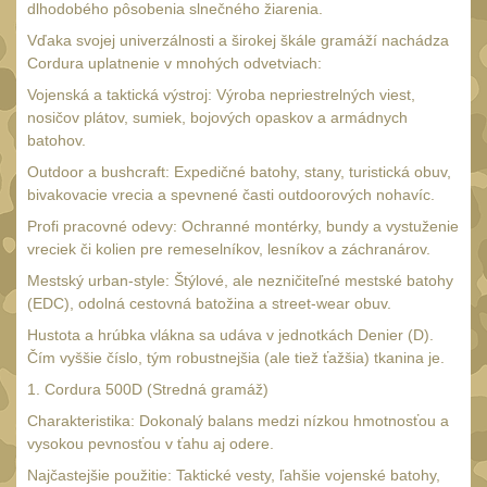
SVIETIDLÁ
dlhodobého pôsobenia slnečného žiarenia.
(89)
Vďaka svojej univerzálnosti a širokej škále gramáží nachádza
Méně než 200 lm
1
Cordura uplatnenie v mnohých odvetviach:
200 - 500 lm
Vojenská a taktická výstroj: Výroba nepriestrelných viest,
2
nosičov plátov, sumiek, bojových opaskov a armádnych
510 - 990 lm
3
batohov.
1000 - 2000 lm
Outdoor a bushcraft: Expedičné batohy, stany, turistická obuv,
1
bivakovacie vrecia a spevnené časti outdoorových nohavíc.
Nad 2000 lm
8
Profi pracovné odevy: Ochranné montérky, bundy a vystuženie
Speciální svítilny
vreciek či kolien pre remeselníkov, lesníkov a záchranárov.
12
Lovecké svítilny
Mestský urban-style: Štýlové, ale nezničiteľné mestské batohy
1
(EDC), odolná cestovná batožina a street-wear obuv.
Policejní svítilny
4
Hustota a hrúbka vlákna sa udáva v jednotkách Denier (D).
Čím vyššie číslo, tým robustnejšia (ale tiež ťažšia) tkanina je.
Vyhledávací svítilny
5
1. Cordura 500D (Stredná gramáž)
Čelové svetlá -
Charakteristika: Dokonalý balans medzi nízkou hmotnosťou a
čelovky
4
vysokou pevnosťou v ťahu aj odere.
Svítilny pro
Najčastejšie použitie: Taktické vesty, ľahšie vojenské batohy,