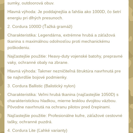
AA/AAA/14500 Li-Ion
sumky, outdoorová obuv.
baterie
2
Hlavná výhoda: Je poddajnejšia a ľahšia ako 1000D, čo šetrí
Svítilny pro 18650
energiu pri dlhých presunoch.
baterie
2. Cordura 1000D (Ťažká gramáž)
5
Svítilny pro
Charakteristika: Legendárna, extrémne hrubá a záťažová
tkanina s maximálnou odolnosťou proti mechanickému
CR123A/16340 Li-Ion
poškodeniu.
baterie
3
Najčastejšie použitie: Heavy-duty vojenské batohy, prepravné
Kapesní svítilny
4
vaky, ochranné obaly na zbrane.
Svietidlá s magnetom
Hlavná výhoda: Takmer nezničiteľná štruktúra navrhnutá pre
2
tie najtvrdšie bojové podmienky.
Potápačské svietidlá
2
3. Cordura Ballistic (Balistický nylon)
Laserové značkovače
9
Charakteristika: Veľmi hrubá tkanina (najčastejšie 1050D) s
charakteristickou hladkou, mierne lesklou dvojitou väzbou.
Nabíjačky
17
Pôvodne navrhnutá na ochranu pilotov pred črepinami.
Adaptér pro nabíječku
8
Najčastejšie použitie: Profesionálne kufre, záťažové cestovné
tašky, ochranné puzdrá.
Akumulátory a baterie
7
4. Cordura Lite (Ľahké varianty)