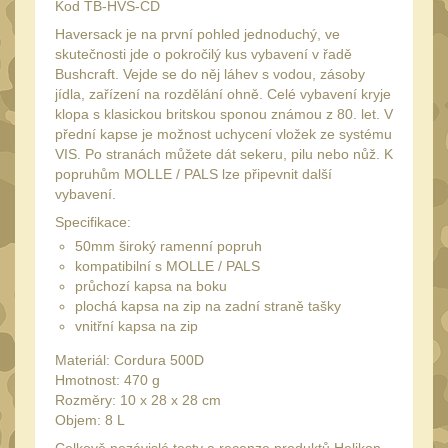
Láhve
Kod TB-HVS-CD
16
Haversack je na první pohled jednoduchý, ve
Lékárničky
17
skutečnosti jde o pokročilý kus vybavení v řadě
Na přežití
Bushcraft. Vejde se do něj láhev s vodou, zásoby
26
jídla, zařízení na rozdělání ohně. Celé vybavení kryje
Ostatní
klopa s klasickou britskou sponou známou z 80. let. V
44
přední kapse je možnost uchycení vložek ze systému
MONTÁŽE PRO OPTIKU
VIS. Po stranách můžete dát sekeru, pilu nebo nůž. K
(596)
popruhům MOLLE / PALS lze připevnit další
vybavení.
Adaptéry a risery
40
Specifikace:
Boční montáže
50mm široký ramenní popruh
11
kompatibilní s MOLLE / PALS
Montáže pro optiku
průchozí kapsa na boku
179
plochá kapsa na zip na zadní straně tašky
1" Picatinny
45
vnitřní kapsa na zip
1" Dovetail
13
Materiál: Cordura 500D
Hmotnost: 470 g
30mm Picatinny
47
Rozměry: 10 x 28 x 28 cm
30mm Dovetail
Objem: 8 L
14