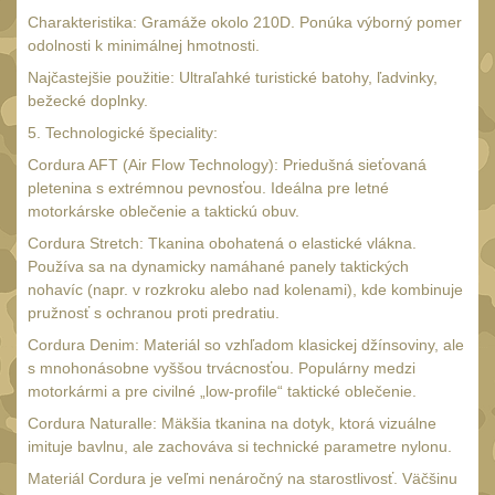
18650
1
Charakteristika: Gramáže okolo 210D. Ponúka výborný pomer
14500 / AA / AAA
odolnosti k minimálnej hmotnosti.
4
16340 a CR123
Najčastejšie použitie: Ultraľahké turistické batohy, ľadvinky,
1
bežecké doplnky.
Držiaky a
5. Technologické špeciality:
príslušenstvo
27
Cordura AFT (Air Flow Technology): Priedušná sieťovaná
Náhradné diely
pletenina s extrémnou pevnosťou. Ideálna pre letné
7
motorkárske oblečenie a taktickú obuv.
OBLEČENIE
(297)
Cordura Stretch: Tkanina obohatená o elastické vlákna.
Používa sa na dynamicky namáhané panely taktických
Nosiče plátů a vesty
18
nohavíc (napr. v rozkroku alebo nad kolenami), kde kombinuje
Prilby
pružnosť s ochranou proti predratiu.
4
Cordura Denim: Materiál so vzhľadom klasickej džínsoviny, ale
Opasky
24
s mnohonásobne vyššou trvácnosťou. Populárny medzi
Chrániče
motorkármi a pre civilné „low-profile“ taktické oblečenie.
10
Cordura Naturalle: Mäkšia tkanina na dotyk, ktorá vizuálne
Nášivky
104
imituje bavlnu, ale zachováva si technické parametre nylonu.
Ponča a pláštěnky
Materiál Cordura je veľmi nenáročný na starostlivosť. Väčšinu
11