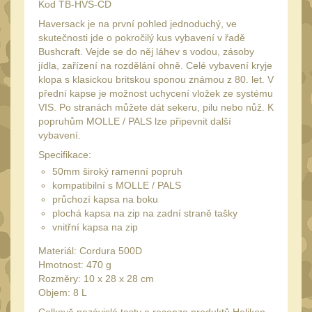
Láhve
Kod TB-HVS-CD
16
Haversack je na první pohled jednoduchý, ve
Lékárničky
17
skutečnosti jde o pokročilý kus vybavení v řadě
Na přežití
Bushcraft. Vejde se do něj láhev s vodou, zásoby
26
jídla, zařízení na rozdělání ohně. Celé vybavení kryje
Ostatní
klopa s klasickou britskou sponou známou z 80. let. V
44
přední kapse je možnost uchycení vložek ze systému
MONTÁŽE PRO OPTIKU
VIS. Po stranách můžete dát sekeru, pilu nebo nůž. K
(596)
popruhům MOLLE / PALS lze připevnit další
vybavení.
Adaptéry a risery
40
Specifikace:
Boční montáže
50mm široký ramenní popruh
11
kompatibilní s MOLLE / PALS
Montáže pro optiku
průchozí kapsa na boku
179
plochá kapsa na zip na zadní straně tašky
1" Picatinny
45
vnitřní kapsa na zip
1" Dovetail
13
Materiál: Cordura 500D
Hmotnost: 470 g
30mm Picatinny
47
Rozměry: 10 x 28 x 28 cm
30mm Dovetail
Objem: 8 L
14