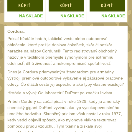
Čištění
38
KÚPIŤ
KÚPIŤ
KÚPIŤ
AR15
14
E
NA SKLADE
NA SKLADE
NA SKLADE
AK47
10
Cordura.
.22
10
Pokiaľ hľadáte batoh, taktickú vestu alebo outdoorové
.223 (5.56mm)
9
oblečenie, ktoré prežije doslova čokoľvek, skôr či neskôr
narazíte na názov Cordura®. Tento registrovaný obchodný
.243 .260 (6.5mm)
7
názov je v textilnom priemysle synonymom pre extrémnu
.270 .280 (7mm)
odolnosť, dlhú životnosť a nekompromisnú spoľahlivosť.
8
.30 .308 (7.62mm)
Dnes je Cordura priemyselným štandardom pre armádny
10
výstroj, prémiové outdoorové vybavenie aj záťažové pracovné
12GA, 20GA
14
odevy. Čo dláždi cestu jej úspechu a aké typy vlastne existujú?
.40 .41
História a vývoj: Od laboratórií DuPont po značku Invista
10
Príbeh Cordury sa začal písať v roku 1929, kedy ju americký
.44 .45
11
chemický gigant DuPont vyvinul ako typ vysokopevnostného
.357 .38 (9mm)
umelého hodvábu. Skutočný prielom však nastal v roku 1977,
11
kedy vedci objavili spôsob, ako nylonové vlákna texturovať
1911
8
pomocou prúdu vzduchu. Tým tkanina získala svoj