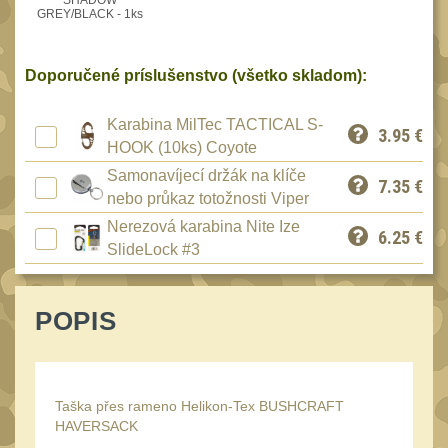
SHADOW
Peněženky
GREY/BLACK - 1ks
15
Doplňky
377
Doporučené príslušenstvo (všetko skladom):
Ramenní popruhy a
vycpávky
10
Karabina MilTec TACTICAL S-
3.95
€
Karabiny a přezky
HOOK (10ks) Coyote
75
Kroužky, šňůrky,
Samonavíjecí držák na klíče
7.35
€
koncovky
nebo průkaz totožnosti Viper
25
Nerezová karabina Nite Ize
Nášivky
6.25
€
105
SlideLock #3
Samonavíjecí držáky
1
Zámky
1
POPIS
Nepromokavý potahy a
vaky
18
Adaptéry
33
Taška přes rameno Helikon-Tex BUSHCRAFT
Taktická pera
HAVERSACK
4