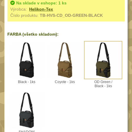
Speciální pouzdra III
Na sklade v eshope: 1 ks
12
Výrobca:
Helikon-Tex
Pouzdra na láhev
Číslo produktu:
TB-HVS-CD_OD-GREEN-BLACK
42
Pouzdra na toaletní
potřeby
3
FARBA (všetko skladom):
Pouzdra na
lékárničku
46
Pouzdra na
elektroniku
67
Pouzdra a kapsy na
Black - 1ks
Coyote - 1ks
OD Green /
suchý zip
95
Black - 1ks
Stehenní pouzdra
29
Pouzdra na svítilny
2
Puzdrá na mapy
24
Cestovné púzdra
29