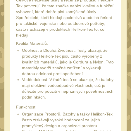
Celkově nezávislé testy a recenze produktů Helikon-
34mm
31
Tex potvrzují, že tato značka nabízí kvalitní a funkční
Montáže pre kolimátory
vybavení, které dobře plní zamýšlené úkoly.
Spotřebitelé, kteří hledají spolehlivá a odolná řešení
27
pro taktické, vojenské nebo outdoorové potřeby,
Ostatní
13
často nacházejí v produktech Helikon-Tex to, co
hledají.
Montáže na hlaveň
3
Kvalita Materiálů:
Montáže pro svítilny
18
Odolnost a Dlouhá Životnost. Testy ukazují, že
produkty Helikon-Tex jsou často vyrobeny z
Předpažbí
56
kvalitních materiálů, jako je Cordura a Nylon. Tyto
materiály vydrží značné zatížení a vykazují
Pre AK
11
dobrou odolnost proti opotřebení.
Pre M4/AR15
Voděodolnost. V řadě testů se ukazuje, že batohy
29
mají efektivní vodoodpudivé vlastnosti, což je
Ostatní
14
důležité pro použití v nepříznivých povětrnostních
podmínkách.
Pažby
51
Funkčnost:
Raily, lišty, krytky
66
Organizace Prostorů. Batohy a tašky Helikon-Tex
Přední rukojeti
často získávají vysoké hodnocení za jejich
50
promyšlený design a organizaci prostoru.
Zadní rukojeti