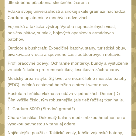
SVIETIDLÁ
dlhodobého pôsobenia slnečného žiarenia.
(89)
Vďaka svojej univerzálnosti a širokej škále gramáží nachádza
Méně než 200 lm
1
Cordura uplatnenie v mnohých odvetviach:
200 - 500 lm
Vojenská a taktická výstroj: Výroba nepriestrelných viest,
2
nosičov plátov, sumiek, bojových opaskov a armádnych
510 - 990 lm
3
batohov.
1000 - 2000 lm
Outdoor a bushcraft: Expedičné batohy, stany, turistická obuv,
1
bivakovacie vrecia a spevnené časti outdoorových nohavíc.
Nad 2000 lm
8
Profi pracovné odevy: Ochranné montérky, bundy a vystuženie
Speciální svítilny
vreciek či kolien pre remeselníkov, lesníkov a záchranárov.
12
Lovecké svítilny
Mestský urban-style: Štýlové, ale nezničiteľné mestské batohy
1
(EDC), odolná cestovná batožina a street-wear obuv.
Policejní svítilny
4
Hustota a hrúbka vlákna sa udáva v jednotkách Denier (D).
Čím vyššie číslo, tým robustnejšia (ale tiež ťažšia) tkanina je.
Vyhledávací svítilny
5
1. Cordura 500D (Stredná gramáž)
Čelové svetlá -
Charakteristika: Dokonalý balans medzi nízkou hmotnosťou a
čelovky
4
vysokou pevnosťou v ťahu aj odere.
Svítilny pro
Najčastejšie použitie: Taktické vesty, ľahšie vojenské batohy,