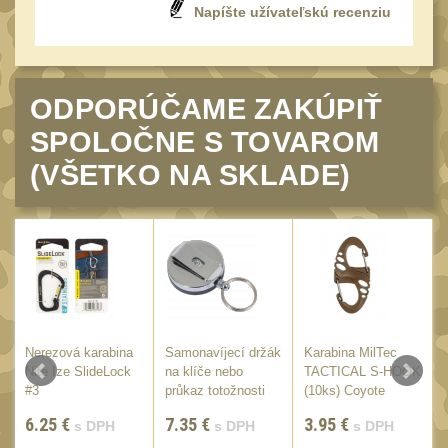
Napíšte užívateľskú recenziu
UTG
45
Accushot
7
Accushot Tactical
9
ODPORÚČAME ZAKÚPIŤ
Accushot Precision
3
SPOLOČNE S TOVAROM
Hunter
(VŠETKO NA SKLADE)
6
BugBuster
4
Kolimátory
16
Schmidt&Bender
3
Delta Optical
2
Sightmark
19
Nerezová karabina
Samonavíjecí držák
Karabina MilTec
Vector Optics
E
Nite Ize SlideLock
na klíče nebo
TACTICAL S-HOOK
5
/
#3
průkaz totožnosti
(10ks) Coyote
ČIŠTĚNÍ A ÚDRŽBA
Viper
(65)
6.25
€
7.35
€
3.95
€
s DPH
s DPH
s DPH