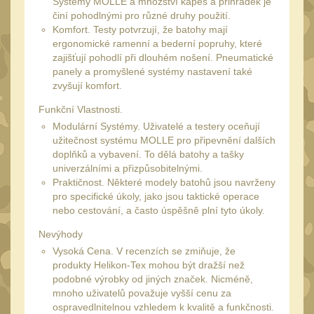
Systémy MOLLE a množství kapes a přihrádek je
20
činí pohodlnými pro různé druhy použití.
Mechanická mířidla
30
Komfort. Testy potvrzují, že batohy mají
ergonomické ramenní a bederní popruhy, které
Dvojnožky
39
zajišťují pohodlí při dlouhém nošení. Pneumatické
panely a promyšlené systémy nastavení také
Dvojnožky na hlaveň
2
zvyšují komfort.
Dvojnožky pro picatinny
Funkční Vlastnosti.
25
Modulární Systémy. Uživatelé a testery oceňují
Dvojnožky pro M-LOK
užitečnost systému MOLLE pro připevnění dalších
9
doplňků a vybavení. To dělá batohy a tašky
Dvojnožky pro Keymod
univerzálními a přizpůsobitelnými.
2
Praktičnost. Některé modely batohů jsou navrženy
pro specifické úkoly, jako jsou taktické operace
Dvojnožky na otočný
nebo cestování, a často úspěšně plní tyto úkoly.
čep
15
Nevýhody
Popruhy a poutka
40
Vysoká Cena. V recenzích se zmiňuje, že
Príslušenstvo
produkty Helikon-Tex mohou být dražší než
18
podobné výrobky od jiných značek. Nicméně,
OPTIKY
mnoho uživatelů považuje vyšší cenu za
(145)
ospravedlnitelnou vzhledem k kvalitě a funkčnosti.