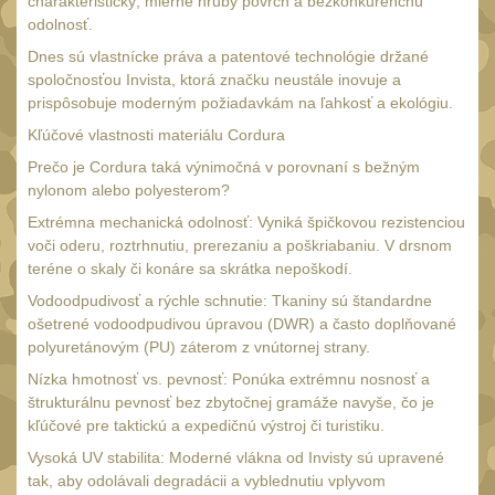
Náradie a nástroje
charakteristický, mierne hrubý povrch a bezkonkurenčnú
33
odolnosť.
AR15
19
Dnes sú vlastnícke práva a patentové technológie držané
AK47
spoločnosťou Invista, ktorá značku neustále inovuje a
9
prispôsobuje moderným požiadavkám na ľahkosť a ekológiu.
.22
7
Kľúčové vlastnosti materiálu Cordura
.223 (5.56mm)
8
Prečo je Cordura taká výnimočná v porovnaní s bežným
.243 .260 (6.5mm)
nylonom alebo polyesterom?
7
Extrémna mechanická odolnosť: Vyniká špičkovou rezistenciou
.270 .280 (7mm)
7
voči oderu, roztrhnutiu, prerezaniu a poškriabaniu. V drsnom
.30 .308 (7.62mm)
teréne o skaly či konáre sa skrátka nepoškodí.
11
Vodoodpudivosť a rýchle schnutie: Tkaniny sú štandardne
12GA, 20GA
10
ošetrené vodoodpudivou úpravou (DWR) a často doplňované
.40 .41
polyuretánovým (PU) záterom z vnútornej strany.
6
.44 .45
Nízka hmotnosť vs. pevnosť: Ponúka extrémnu nosnosť a
6
štrukturálnu pevnosť bez zbytočnej gramáže navyše, čo je
.357 .38 (9mm)
7
kľúčové pre taktickú a expedičnú výstroj či turistiku.
1911
Vysoká UV stabilita: Moderné vlákna od Invisty sú upravené
6
tak, aby odolávali degradácii a vyblednutiu vplyvom