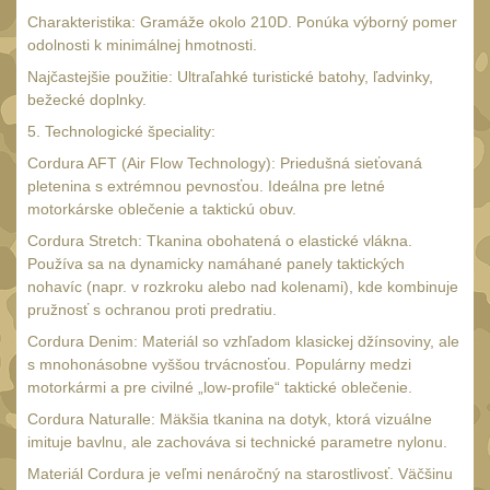
18650
1
Charakteristika: Gramáže okolo 210D. Ponúka výborný pomer
14500 / AA / AAA
odolnosti k minimálnej hmotnosti.
4
16340 a CR123
Najčastejšie použitie: Ultraľahké turistické batohy, ľadvinky,
1
bežecké doplnky.
Držiaky a
5. Technologické špeciality:
príslušenstvo
27
Cordura AFT (Air Flow Technology): Priedušná sieťovaná
Náhradné diely
pletenina s extrémnou pevnosťou. Ideálna pre letné
7
motorkárske oblečenie a taktickú obuv.
OBLEČENIE
(297)
Cordura Stretch: Tkanina obohatená o elastické vlákna.
Používa sa na dynamicky namáhané panely taktických
Nosiče plátů a vesty
18
nohavíc (napr. v rozkroku alebo nad kolenami), kde kombinuje
Prilby
pružnosť s ochranou proti predratiu.
4
Cordura Denim: Materiál so vzhľadom klasickej džínsoviny, ale
Opasky
24
s mnohonásobne vyššou trvácnosťou. Populárny medzi
Chrániče
motorkármi a pre civilné „low-profile“ taktické oblečenie.
10
Cordura Naturalle: Mäkšia tkanina na dotyk, ktorá vizuálne
Nášivky
104
imituje bavlnu, ale zachováva si technické parametre nylonu.
Ponča a pláštěnky
Materiál Cordura je veľmi nenáročný na starostlivosť. Väčšinu
11