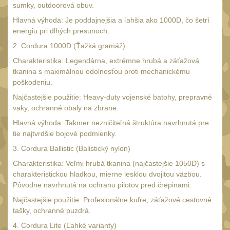
AA/AAA/14500 Li-Ion
sumky, outdoorová obuv.
baterie
2
Hlavná výhoda: Je poddajnejšia a ľahšia ako 1000D, čo šetrí
Svítilny pro 18650
energiu pri dlhých presunoch.
baterie
2. Cordura 1000D (Ťažká gramáž)
5
Svítilny pro
Charakteristika: Legendárna, extrémne hrubá a záťažová
tkanina s maximálnou odolnosťou proti mechanickému
CR123A/16340 Li-Ion
poškodeniu.
baterie
3
Najčastejšie použitie: Heavy-duty vojenské batohy, prepravné
Kapesní svítilny
4
vaky, ochranné obaly na zbrane.
Svietidlá s magnetom
Hlavná výhoda: Takmer nezničiteľná štruktúra navrhnutá pre
2
tie najtvrdšie bojové podmienky.
Potápačské svietidlá
2
3. Cordura Ballistic (Balistický nylon)
Laserové značkovače
9
Charakteristika: Veľmi hrubá tkanina (najčastejšie 1050D) s
charakteristickou hladkou, mierne lesklou dvojitou väzbou.
Nabíjačky
17
Pôvodne navrhnutá na ochranu pilotov pred črepinami.
Adaptér pro nabíječku
8
Najčastejšie použitie: Profesionálne kufre, záťažové cestovné
tašky, ochranné puzdrá.
Akumulátory a baterie
7
4. Cordura Lite (Ľahké varianty)