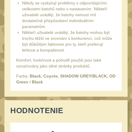
Monokuláry
Někdy se vyskytují problémy s odpovídajícími
5
velikostmi batohů nebo s nastavením. Někteří
Kolimátory
uživatelé uvádějí, že batohy nemusí mít
53
dostatečné přizpůsobení individuálním
Zvětšovací moduly
5
parametrům.
Někteří uživatelé uvádějí, že batohy mohou být
LPVO
21
trochu těžší ve srovnání s konkurencí, což může
Na vzduchovku
být důležitým faktorem pro ty, kteří preferují
15
lehkost a kompaktnost.
Na kuše
2
Komfort, funkčnost a pohodlí použití jsou také
Velký oční reliéf
označovány jako silné stránky produktů.
1
Na dlouhé
Farba:
Black, Coyote, SHADOW GREY/BLACK, OD
Green / Black
vzdálenosti
13
Multi-range
32
Krátka a střední
HODNOTENIE
vzdálenost
16
Príslušenstvo pre
optiku
9