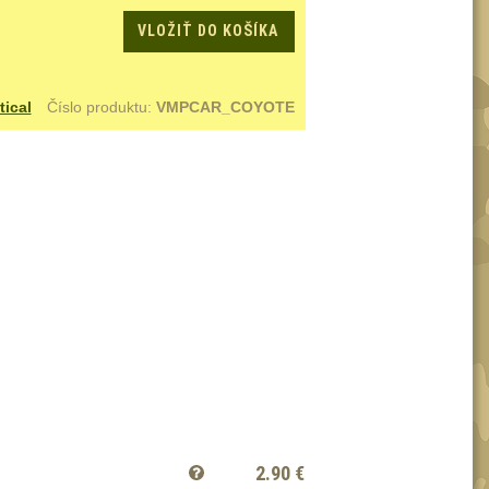
VLOŽIŤ DO KOŠÍKA
tical
Číslo produktu:
VMPCAR_COYOTE
2.90
€