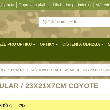
istrácia
Doprava a platba
Obchodné podmienky
Vrátenie
ŽE PRO OPTIKU
OPTIKY
ČIŠTĚNÍ A ÚDRŽBA
ŠKY
BRAŠNY
TAŠKA VIPER TACTICAL MODULAR / 23X21X7CM
ULAR / 23X21X7CM COYOTE
5.90 €
-7%