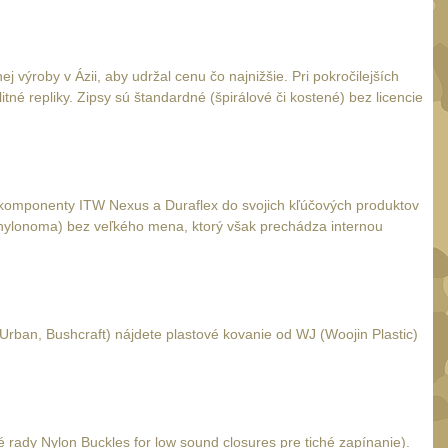
výroby v Ázii, aby udržal cenu čo najnižšie. Pri pokročilejších
tné repliky. Zipsy sú štandardné (špirálové či kostené) bez licencie
e komponenty ITW Nexus a Duraflex do svojich kľúčových produktov
 (nylonoma) bez veľkého mena, ktorý však prechádza internou
rban, Bushcraft) nájdete plastové kovanie od WJ (Woojin Plastic)
 rady Nylon Buckles for low sound closures pre tiché zapínanie).