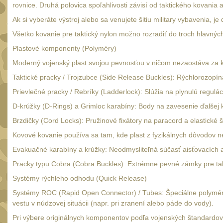
rovnice. Druhá polovica spoľahlivosti závisí od taktického kovani
Ak si vyberáte výstroj alebo sa venujete šitiu military vybavenia, 
Všetko kovanie pre taktický nylon možno rozradiť do troch hlavný
Plastové komponenty (Polyméry)
Moderný vojenský plast svojou pevnosťou v ničom nezaostáva za ko
Taktické pracky / Trojzubce (Side Release Buckles): Rýchlorozop
Prievlečné pracky / Rebríky (Ladderlock): Slúžia na plynulú regul
D-krúžky (D-Rings) a Grimloc karabíny: Body na zavesenie ďalšej 
Brzdičky (Cord Locks): Pružinové fixátory na paracord a elastické
Kovové kovanie používa sa tam, kde plast z fyzikálnych dôvodov ne
Evakuačné karabíny a krúžky: Neodmysliteľná súčasť aisťovacích 
Pracky typu Cobra (Cobra Buckles): Extrémne pevné zámky pre tak
Systémy rýchleho odhodu (Quick Release)
Systémy ROC (Rapid Open Connector) / Tubes: Špeciálne polymér
vestu v núdzovej situácii (napr. pri zranení alebo páde do vody).
Pri výbere originálnych komponentov podľa vojenských štandardov