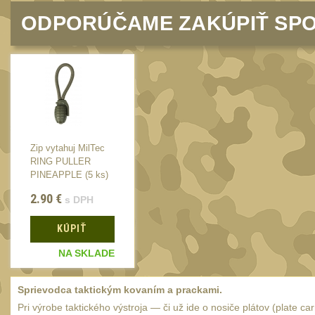
ODPORÚČAME ZAKÚPIŤ SPO
Zip vytahuj MilTec
Zip vytahuj MilTec
RING PULLER
RING PULLER
PINEAPPLE (5 ks)
PINEAPPLE (5 ks)
Green
Green
2.90
€
2.90
€
s DPH
s DPH
KÚPIŤ
KÚPIŤ
NA SKLADE
NA SKLADE
Sprievodca taktickým kovaním a prackami.
Pri výrobe taktického výstroja — či už ide o nosiče plátov (plate c