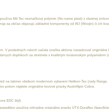
používa Mil-Tec neznačkový polymér (No-name plast) z vlastnej zmluvnej 
troja sa občas objavujú základné komponenty od WJ (Woojin) či ich kvali
nom. V posledných rokoch začala značka aktívne nasadzovať origináln
tilitárnych doplnkoch sa stretnete s kvalitným továrenským polyamidom
ktiež na takmer všetkom modernom vybavení Helikon-Tex (rady Range, U
ov potom nájdete originálne kovové pracky AustriAlpin Cobra.
ore EDC štýl).
xpedition používa výhradne originálne pracky UTX-Duraflex (špecifické