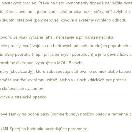
a a plastových praciek. Práve na tieto komponenty dopadá najväčšia dy
je dôležité si uvedomiť jednu vec: lacná pracka bez značky môže zlyhať v
ch skupín: plastové (polymérové), kovové a systémy rýchleho odhodu.
vom. Je však výrazne ľahší, nerezavie a pri náraze necinká.
ínacie pracky. Využívajú sa na bedrových pásoch, hrudných popruhoch
áciu dĺžky popruhu (napr. pri ramenných popruhoch) a jeho pevnú fixáci
karabíny či drobnej výstroje na MOLLE väzbu.
 šnúry (shockcordy), ktoré zabezpečujú sťahovanie sumiek alebo kapucn
môže vydržať extrémnu záťaž, alebo v uzloch kritických pre prežitie.
a slaňovacích systémov.
tické a strelecké opasky.
ové zámky na bočné pásy (cumberbundy) nosičov plátov a ramenné pop
 (Mil-Spec) sa hodnotia nasledujúce parametre: