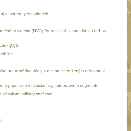
aj v extrémnych teplotách.
 nočného videnia (NVG) "nerozsvieti" jasnou bielou farbou.
\text{C}$.
tabilné.
eciálne pre armádne účely a disponuje zníženým odrazom v
mierne populárne v taktickom aj outdoorovom segmente.
európskymi military značkami.
).