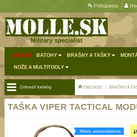
Prihlásenie
Reg
Military specialist
AKCIE!
BATOHY
BRAŠNY A TAŠKY
MONTÁ
NOŽE A MULTITOOLY
Zobraziť katalóg
OBCHOD
BRAŠNY A TA
TAŠKA VIPER TACTICAL MOD
1
Měsíc sebaovládania