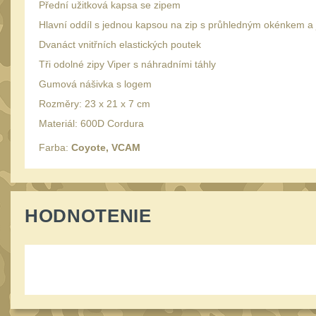
Přední užitková kapsa se zipem
Hlavní oddíl s jednou kapsou na zip s průhledným okénkem 
Dvanáct vnitřních elastických poutek
Tři odolné zipy Viper s náhradními táhly
Gumová nášivka s logem
Rozměry: 23 x 21 x 7 cm
Materiál: 600D Cordura
Farba:
Coyote, VCAM
HODNOTENIE