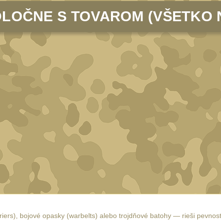
LOČNE S TOVAROM (VŠETKO 
arriers), bojové opasky (warbelts) alebo trojdňové batohy — rieši pevno