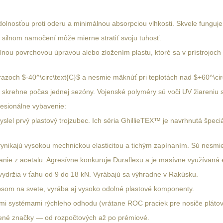
lnosťou proti oderu a minimálnou absorpciou vlhkosti. Skvele funguje 
i silnom namočení môže mierne stratiť svoju tuhosť.
iálnou povrchovou úpravou alebo zložením plastu, ktoré sa v prístrojoch
zoch $-40^\circ\text{C}$ a nesmie mäknúť pri teplotách nad $+60^\circ
a skrehne počas jednej sezóny. Vojenské polyméry sú voči UV žiareniu s
ofesionálne vybavenie:
myslel prvý plastový trojzubec. Ich séria GhillieTEX™ je navrhnutá šp
y vynikajú vysokou mechnickou elasticitou a tichým zapínaním. Sú nes
anie z acetalu. Agresívne konkuruje Duraflexu a je masívne využívaná 
vydržia v ťahu od 9 do 18 kN. Vyrábajú sa výhradne v Rakúsku.
psom na svete, vyrába aj vysoko odolné plastové komponenty.
mi systémami rýchleho odhodu (vrátane ROC praciek pre nosiče plátov
ené značky — od rozpočtových až po prémiové.