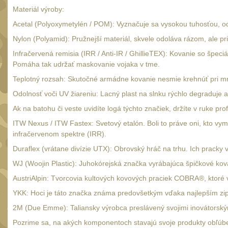
Materiál výroby:
Acetal (Polyoxymetylén / POM): Vyznačuje sa vysokou tuhosťou, odo
Nylon (Polyamid): Pružnejší materiál, skvele odoláva rázom, ale pr
Infračervená remisia (IRR / Anti-IR / GhillieTEX): Kovanie so špec
Pomáha tak udržať maskovanie vojaka v tme.
Teplotný rozsah: Skutočné armádne kovanie nesmie krehnúť pri mra
Odolnosť voči UV žiareniu: Lacný plast na slnku rýchlo degraduje 
Ak na batohu či veste uvidíte logá týchto značiek, držíte v ruke pr
ITW Nexus / ITW Fastex: Svetový etalón. Boli to práve oni, kto vy
infračervenom spektre (IRR).
Duraflex (vrátane divízie UTX): Obrovský hráč na trhu. Ich prack
WJ (Woojin Plastic): Juhokórejská značka vyrábajúca špičkové kov
AustriAlpin: Tvorcovia kultových kovových praciek COBRA®, ktoré 
YKK: Hoci je táto značka známa predovšetkým vďaka najlepším zi
2M (Due Emme): Taliansky výrobca preslávený svojimi inovátorský
Pozrime sa, na akých komponentoch stavajú svoje produkty obľúb