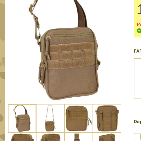
P
FAR
Dop