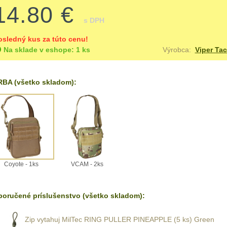
14.80 €
s DPH
osledný kus za túto cenu!
Na sklade v eshope: 1 ks
Výrobca:
Viper Tac
BA (všetko skladom):
Coyote - 1ks
VCAM - 2ks
oručené príslušenstvo (všetko skladom):
Zip vytahuj MilTec RING PULLER PINEAPPLE (5 ks) Green