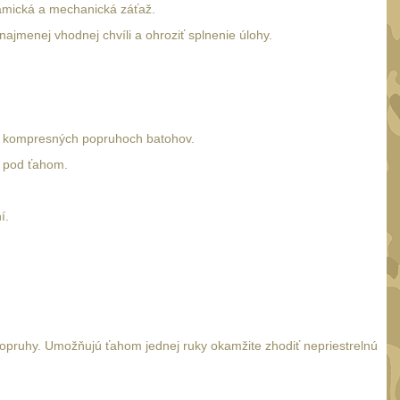
namická a mechanická záťaž.
 najmenej vhodnej chvíli a ohroziť splnenie úlohy.
 a kompresných popruhoch batohov.
u pod ťahom.
í.
ruhy. Umožňujú ťahom jednej ruky okamžite zhodiť nepriestrelnú