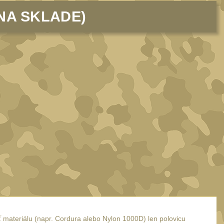
NA SKLADE)
sť materiálu (napr. Cordura alebo Nylon 1000D) len polovicu