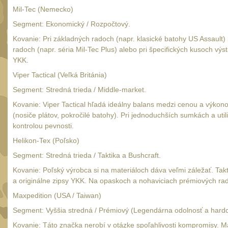
Mil-Tec (Nemecko)
Segment: Ekonomický / Rozpočtový.
Kovanie: Pri základných radoch (napr. klasické batohy US Assault) 
radoch (napr. séria Mil-Tec Plus) alebo pri špecifických kusoch výs
YKK.
Viper Tactical (Veľká Británia)
Segment: Stredná trieda / Middle-market.
Kovanie: Viper Tactical hľadá ideálny balans medzi cenou a výko
(nosiče plátov, pokročilé batohy). Pri jednoduchších sumkách a u
kontrolou pevnosti.
Helikon-Tex (Poľsko)
Segment: Stredná trieda / Taktika a Bushcraft.
Kovanie: Poľský výrobca si na materiáloch dáva veľmi záležať. Ta
a originálne zipsy YKK. Na opaskoch a nohaviciach prémiových rad
Maxpedition (USA / Taiwan)
Segment: Vyššia stredná / Prémiový (Legendárna odolnosť a hardc
Kovanie: Táto značka nerobí v otázke spoľahlivosti kompromisy. Ma