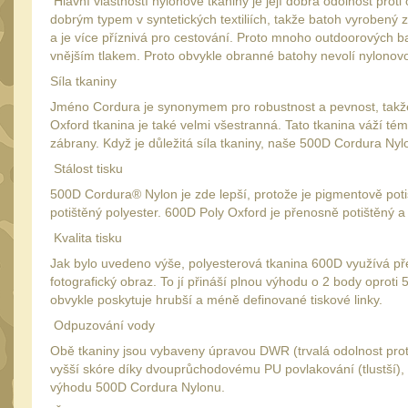
Hlavní vlastností nylonové tkaniny je její dobrá odolnost prot
dobrým typem v syntetických textiliích, takže batoh vyrobený z
a je více příznivá pro cestování. Proto mnoho outdoorových ba
vnějším tlakem. Proto obvykle obranné batohy nevolí nylonov
Síla tkaniny
Jméno Cordura je synonymem pro robustnost a pevnost, takže z
Oxford tkanina je také velmi všestranná. Tato tkanina váží t
zábrany. Když je důležitá síla tkaniny, naše 500D Cordura Nyl
Stálost tisku
500D Cordura® Nylon je zde lepší, protože je pigmentově poti
potištěný polyester. 600D Poly Oxford je přenosně potištěný 
Kvalita tisku
Jak bylo uvedeno výše, polyesterová tkanina 600D využívá pře
fotografický obraz. To jí přináší plnou výhodu o 2 body opro
obvykle poskytuje hrubší a méně definované tiskové linky.
Odpuzování vody
Obě tkaniny jsou vybaveny úpravou DWR (trvalá odolnost pro
vyšší skóre díky dvouprůchodovému PU povlakování (tlustší), 
výhodu 500D Cordura Nylonu.