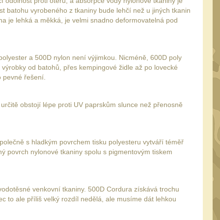
cí odolnost proti otěru, a absorpce vody nylonové tkaniny je
ost batohu vyrobeného z tkaniny bude lehčí než u jiných tkanin
nina je lehká a měkká, je velmi snadno deformovatelná pod
 polyester a 500D nylon není výjimkou. Nicméně, 600D poly
é výrobky od batohů, přes kempingové židle až po lovecké
ro pevné řešení.
 určitě obstojí lépe proti UV paprskům slunce než přenosně
Společně s hladkým povrchem tisku polyesteru vytváří téměř
vaný povrch nylonové tkaniny spolu s pigmentovým tiskem
vodotěsné venkovní tkaniny. 500D Cordura získává trochu
to ale příliš velký rozdíl nedělá, ale musíme dát lehkou