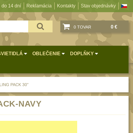
 do 14 dní
Reklamácia
Kontakty
Stav objednávky
0 €
0 TOVAR
SVIETIDLÁ
OBLEČENIE
DOPLŇKY
LING PACK 30"
LACK-NAVY