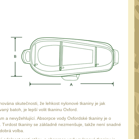
nována skutečnosti, že lehkost nylonové tkaniny je jak
ný batoh, je lepší volit tkaninu Oxford.
skám a nevyžehlující. Absorpce vody Oxfordské tkaniny je o
á. Tvrdost tkaniny se základně nezmenšuje, takže není snadné
 dobrá volba.