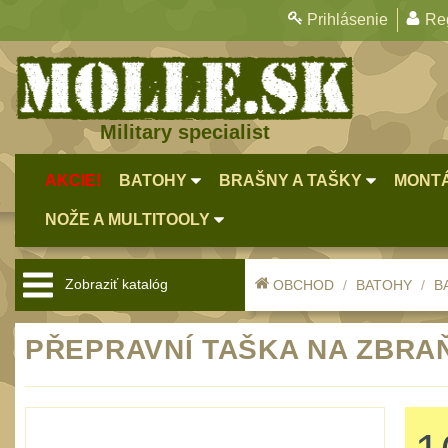
Prihlásenie
Reg
Military specialist
AKCIE!
BATOHY
BRAŠNY A TAŠKY
MONTÁ
NOŽE A MULTITOOLY
Zobraziť katalóg
OBCHOD
BATOHY
B
PŘEPRAVNÍ TAŠKA NA ZBRAŇ