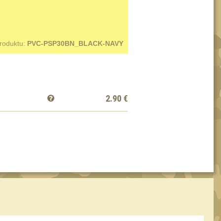
produktu:
PVC-PSP30BN_BLACK-NAVY
2.90
€