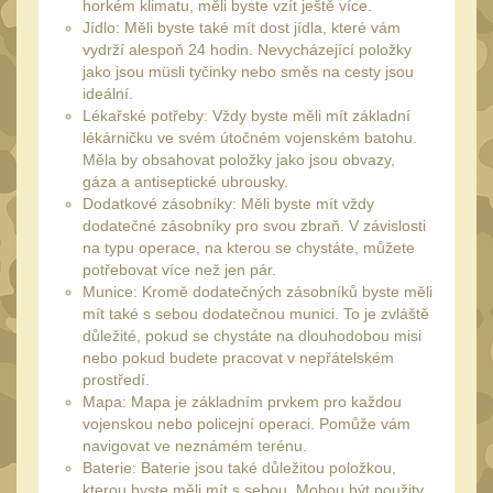
Náradie a nástroje
horkém klimatu, měli byste vzít ještě více.
33
Jídlo: Měli byste také mít dost jídla, které vám
AR15
19
vydrží alespoň 24 hodin. Nevycházející položky
jako jsou müsli tyčinky nebo směs na cesty jsou
AK47
9
ideální.
.22
Lékařské potřeby: Vždy byste měli mít základní
7
lékárničku ve svém útočném vojenském batohu.
.223 (5.56mm)
Měla by obsahovat položky jako jsou obvazy,
8
gáza a antiseptické ubrousky.
.243 .260 (6.5mm)
7
Dodatkové zásobníky: Měli byste mít vždy
dodatečné zásobníky pro svou zbraň. V závislosti
.270 .280 (7mm)
7
na typu operace, na kterou se chystáte, můžete
.30 .308 (7.62mm)
potřebovat více než jen pár.
11
Munice: Kromě dodatečných zásobníků byste měli
12GA, 20GA
10
mít také s sebou dodatečnou munici. To je zvláště
důležité, pokud se chystáte na dlouhodobou misi
.40 .41
6
nebo pokud budete pracovat v nepřátelském
.44 .45
prostředí.
6
Mapa: Mapa je základním prvkem pro každou
.357 .38 (9mm)
7
vojenskou nebo policejní operaci. Pomůže vám
navigovat ve neznámém terénu.
1911
6
Baterie: Baterie jsou také důležitou položkou,
kterou byste měli mít s sebou. Mohou být použity