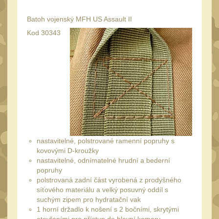
Peněženky
15
Batoh vojenský MFH US Assault II
Doplňky
377
Kod 30343
Ramenní popruhy a
vycpávky
10
Karabiny a přezky
75
Kroužky, šňůrky,
koncovky
25
Nášivky
105
Samonavíjecí držáky
1
nastavitelné, polstrované ramenní popruhy s
Zámky
1
kovovými D-kroužky
nastavitelné, odnímatelné hrudní a bederní
Nepromokavý potahy a
popruhy
vaky
18
polstrovaná zadní část vyrobená z prodyšného
Adaptéry
síťového materiálu a velký posuvný oddíl s
33
suchým zipem pro hydratační vak
Taktická pera
4
1 horní držadlo k nošení s 2 bočními, skrytými