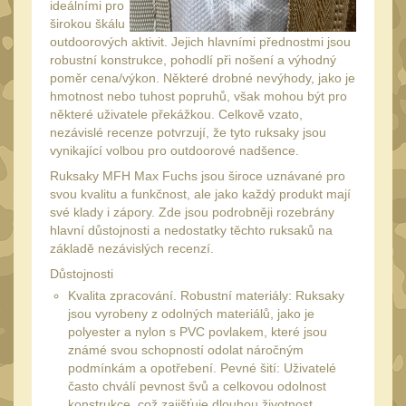
34mm
ideálními pro
31
širokou škálu
Montáže pre kolimátory
outdoorových aktivit. Jejich hlavními přednostmi jsou
27
robustní konstrukce, pohodlí při nošení a výhodný
poměr cena/výkon. Některé drobné nevýhody, jako je
Ostatní
13
hmotnost nebo tuhost popruhů, však mohou být pro
Montáže na hlaveň
některé uživatele překážkou. Celkově vzato,
3
nezávislé recenze potvrzují, že tyto ruksaky jsou
Montáže pro svítilny
vynikající volbou pro outdoorové nadšence.
18
Ruksaky MFH Max Fuchs jsou široce uznávané pro
Předpažbí
56
svou kvalitu a funkčnost, ale jako každý produkt mají
Pre AK
své klady i zápory. Zde jsou podrobněji rozebrány
11
hlavní důstojnosti a nedostatky těchto ruksaků na
Pre M4/AR15
základě nezávislých recenzí.
29
Ostatní
Důstojnosti
14
Kvalita zpracování. Robustní materiály: Ruksaky
Pažby
51
jsou vyrobeny z odolných materiálů, jako je
polyester a nylon s PVC povlakem, které jsou
Raily, lišty, krytky
66
známé svou schopností odolat náročným
podmínkám a opotřebení. Pevné šití: Uživatelé
Přední rukojeti
50
často chválí pevnost švů a celkovou odolnost
Zadní rukojeti
konstrukce, což zajišťuje dlouhou životnost