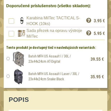
Speciální pouzdra III
12
Doporučené príslušenstvo (všetko skladom):
Pouzdra na láhev
42
Karabina MilTec TACTICAL S-
Pouzdra na toaletní
3.95
€
HOOK (10ks)
potřeby
3
Sada přezek na opravu výstroje
5.95
€
Pouzdra na
MilTec
lékárničku
46
Tento produkt je dostupný tiež v nasledujúcich variantách:
Pouzdra na
elektroniku
Batoh MFH US Assault I / 30L /
67
39.55 €
23x44x24cm AT-Digital
Pouzdra a kapsy na
suchý zip
95
Batoh MFH US Assault I Laser / 30L /
35.95 €
Stehenní pouzdra
23x44x24cm Snake Black
29
Pouzdra na svítilny
2
Puzdrá na mapy
POPIS
24
Cestovné púzdra
29