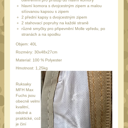
otevřeními pro přístup do hlavní komory
Láhve
16
hlavní komora s dvojcestným zipem a malou
Lékárničky
síťovanou kapsou s zipem
17
2 přední kapsy s dvojcestným zipem
Na přežití
2 stahovací popruhy na každé straně
26
různé smyčky pro připevnění Molle vpředu, po
Ostatní
44
stranách a na spodku
MONTÁŽE PRO OPTIKU
Objem: 40L
(596)
Rozméry: 30x48x27cm
Adaptéry a risery
Material: 100 % Polyester
40
Hmotnost: 1,25kg
Boční montáže
11
Montáže pro optiku
179
Ruksaky
MFH Max
1" Picatinny
45
Fuchs jsou
1" Dovetail
obecně velmi
13
kvalitní,
30mm Picatinny
47
odolné a
praktické, což
30mm Dovetail
14
je činí