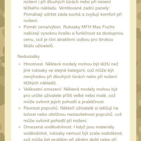
nošení i při dlouhých túrách nebo při nesení
Monokuláry
5
těžkého nákladu. Ventilované zadní panely:
Kolimátory
Pomáhají udržet záda suchá a zvyšují komfort při
53
nošení.
Zvětšovací moduly
Poměr cena/výkon. Ruksaky MFH Max Fuchs
5
nabízejí vysokou kvalitu a funkčnost za dostupnou
LPVO
21
cenu, což je činí atraktivní volbou pro širokou
škálu uživatelů.
Na vzduchovku
15
Nedostatky
Na kuše
2
Hmotnost. Některé modely mohou být těžší než
Velký oční reliéf
jiné ruksaky ve stejné kategorii, což může být
1
nevýhodou při dlouhých túrách nebo při nošení
Na dlouhé
těžkých nákladů.
vzdálenosti
Velikostní omezení: Některé modely mohou být
13
pro určité uživatele příliš velké nebo malé, což
Multi-range
může ovlivnit jejich pohodlí a praktičnost.
32
Pevnost popruhů. Někteří uživatelé si stěžují na
Krátka a střední
tuhost nebo obtížnou nastavitelnost popruhů, což
vzdálenost
může ovlivnit pohodlí při nošení.
16
Omezená voděodolnost: I když jsou materiály
Príslušenstvo pre
voděodolné, ruksaky nemusí být zcela vodotěsné,
optiku
což může být problém při silném dešti nebo při
9