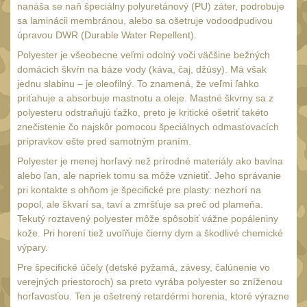
nanáša se naň špeciálny polyuretánový (PU) záter, podrobuje
sa laminácii membránou, alebo sa ošetruje vodoodpudivou
úpravou DWR (Durable Water Repellent).
Polyester je všeobecne veľmi odolný voči väčšine bežných
domácich škvŕn na báze vody (káva, čaj, džúsy). Má však
jednu slabinu – je oleofilný. To znamená, že veľmi ľahko
priťahuje a absorbuje mastnotu a oleje. Mastné škvrny sa z
polyesteru odstraňujú ťažko, preto je kritické ošetriť takéto
znečistenie čo najskôr pomocou špeciálnych odmasťovacích
prípravkov ešte pred samotným praním.
Polyester je menej horľavý než prírodné materiály ako bavlna
alebo ľan, ale napriek tomu sa môže vznietiť. Jeho správanie
pri kontakte s ohňom je špecifické pre plasty: nezhorí na
popol, ale škvarí sa, taví a zmršťuje sa preč od plameňa.
Tekutý roztavený polyester môže spôsobiť vážne popáleniny
kože. Pri horení tiež uvoľňuje čierny dym a škodlivé chemické
výpary.
Pre špecifické účely (detské pyžamá, závesy, čalúnenie vo
verejných priestoroch) sa preto vyrába polyester so zníženou
horľavosťou. Ten je ošetrený retardérmi horenia, ktoré výrazne