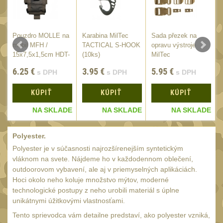
18650
1
14500 / AA / AAA
4
16340 a CR123
Pouzdro MOLLE na
Karabina MilTec
Sada přezek na
1
mobil MFH /
TACTICAL S-HOOK
opravu výstroje
Držiaky a
15x7,5x1,5cm HDT-
(10ks)
MilTec
príslušenstvo
Camo
27
6.25
€
3.95
€
5.95
€
s DPH
s DPH
s DPH
Náhradné diely
7
KÚPIŤ
KÚPIŤ
KÚPIŤ
OBLEČENIE
(297)
E
NA SKLADE
NA SKLADE
NA SKLADE
Nosiče plátů a vesty
18
Polyester.
Prilby
4
Polyester je v súčasnosti najrozšírenejším syntetickým
Opasky
vláknom na svete. Nájdeme ho v každodennom oblečení,
24
outdoorovom vybavení, ale aj v priemyselných aplikáciách.
Chrániče
Hoci okolo neho koluje množstvo mýtov, moderné
10
technologické postupy z neho urobili materiál s úplne
Nášivky
104
unikátnymi úžitkovými vlastnosťami.
Ponča a pláštěnky
Tento sprievodca vám detailne predstaví, ako polyester vzniká,
11