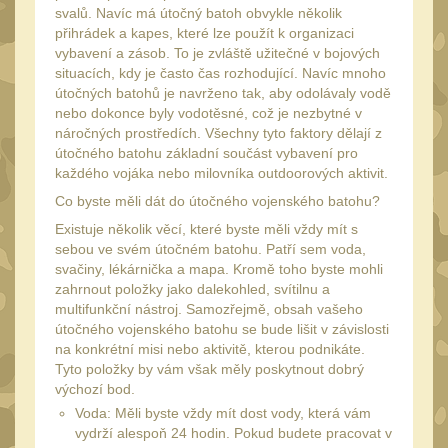
Čištění
svalů. Navíc má útočný batoh obvykle několik
38
přihrádek a kapes, které lze použít k organizaci
AR15
14
vybavení a zásob. To je zvláště užitečné v bojových
situacích, kdy je často čas rozhodující. Navíc mnoho
AK47
10
útočných batohů je navrženo tak, aby odolávaly vodě
.22
nebo dokonce byly vodotěsné, což je nezbytné v
10
náročných prostředích. Všechny tyto faktory dělají z
.223 (5.56mm)
9
útočného batohu základní součást vybavení pro
každého vojáka nebo milovníka outdoorových aktivit.
.243 .260 (6.5mm)
7
Co byste měli dát do útočného vojenského batohu?
.270 .280 (7mm)
8
Existuje několik věcí, které byste měli vždy mít s
.30 .308 (7.62mm)
sebou ve svém útočném batohu. Patří sem voda,
10
svačiny, lékárnička a mapa. Kromě toho byste mohli
12GA, 20GA
14
zahrnout položky jako dalekohled, svítilnu a
multifunkční nástroj. Samozřejmě, obsah vašeho
.40 .41
10
útočného vojenského batohu se bude lišit v závislosti
.44 .45
na konkrétní misi nebo aktivitě, kterou podnikáte.
11
Tyto položky by vám však měly poskytnout dobrý
.357 .38 (9mm)
11
výchozí bod.
Voda: Měli byste vždy mít dost vody, která vám
1911
8
vydrží alespoň 24 hodin. Pokud budete pracovat v