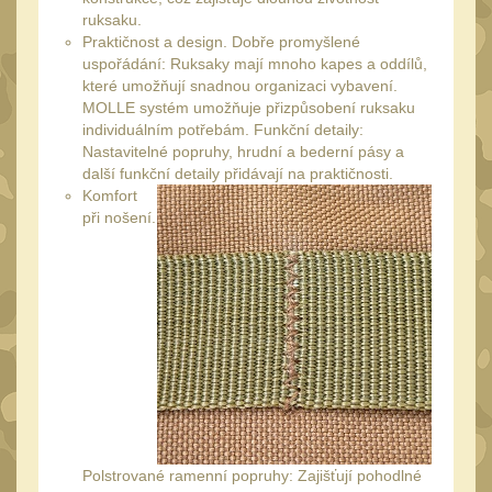
20
ruksaku.
Mechanická mířidla
Praktičnost a design. Dobře promyšlené
30
uspořádání: Ruksaky mají mnoho kapes a oddílů,
Dvojnožky
39
které umožňují snadnou organizaci vybavení.
MOLLE systém umožňuje přizpůsobení ruksaku
Dvojnožky na hlaveň
2
individuálním potřebám. Funkční detaily:
Dvojnožky pro picatinny
Nastavitelné popruhy, hrudní a bederní pásy a
další funkční detaily přidávají na praktičnosti.
25
Komfort
Dvojnožky pro M-LOK
při nošení.
9
Dvojnožky pro Keymod
2
Dvojnožky na otočný
čep
15
Popruhy a poutka
40
Príslušenstvo
18
OPTIKY
(145)
Polstrované ramenní popruhy: Zajišťují pohodlné