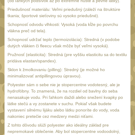
(od ľahkých podšívok až po extrémne husté a pevné látky).
Multitooly
12
Priedušnosť materiálu: Veľmi priedušný (záleží na štruktúre
Doplnky
8
tkania; športové sieťoviny sú vysoko priedušné).
Schopnosť odvodu vlhkosti: Vysoká (voda kĺže po povrchu
vlákna preč od tela).
Schopnosť udržať teplo (termoizolácia): Stredná (v podobe
dutých vlákien či fleecu však môže byť veľmi vysoká).
Pružnosť (elasticita): Stredná (pre vyššiu elasticitu sa do textilu
pridáva elastan/spandex).
Sklon k žmolkovaniu (pilling): Stredný (je možné ho
minimalizovať antipillingovou úpravou).
Polyester sám o sebe nie je stopercentne vodotesný, ale je
hydrofóbny. To znamená, že na rozdiel od bavlny do seba
nenasakuje vodu. Pri ľahkom daždi alebo snežení kvapky po
látke stečú a vy zostanete v suchu. Pokiaľ však budete
vystavení silnému lijáku alebo látku ponoríte do vody, voda
nakoniec pretečie cez medzery medzi niťami.
Z tohto dôvodu slúži polyester ako ideálny základ pre
nepremokavé oblečenie. Aby bol stopercentne vodoodolný,