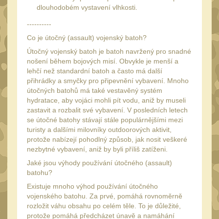
dlouhodobém vystavení vlhkosti.
UTG
45
----------
Accushot
7
Co je útočný (assault) vojenský batoh?
Accushot Tactical
9
Útočný vojenský batoh je batoh navržený pro snadné
nošení během bojových misí. Obvykle je menší a
Accushot Precision
3
lehčí než standardní batoh a často má další
Hunter
přihrádky a smyčky pro připevnění vybavení. Mnoho
6
útočných batohů má také vestavěný systém
BugBuster
4
hydratace, aby vojáci mohli pít vodu, aniž by museli
zastavit a rozbalit své vybavení. V posledních letech
Kolimátory
16
se útočné batohy stávají stále populárnějšími mezi
Schmidt&Bender
turisty a dalšími milovníky outdoorových aktivit,
3
protože nabízejí pohodlný způsob, jak nosit veškeré
Delta Optical
nezbytné vybavení, aniž by byli příliš zatíženi.
2
Jaké jsou výhody používání útočného (assault)
Sightmark
19
batohu?
Vector Optics
5
Existuje mnoho výhod používání útočného
vojenského batohu. Za prvé, pomáhá rovnoměrně
ČIŠTĚNÍ A ÚDRŽBA
(65)
rozložit váhu obsahu po celém těle. To je důležité,
protože pomáhá předcházet únavě a namáhání