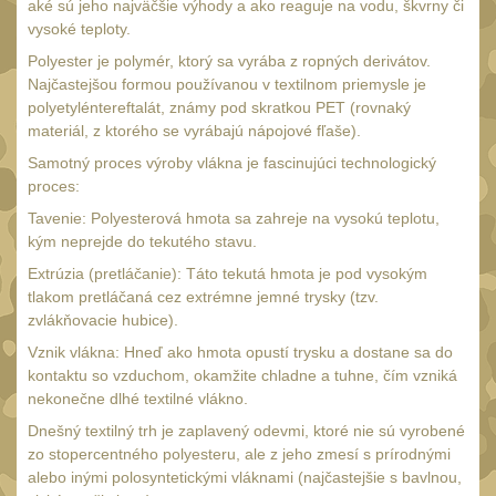
aké sú jeho najväčšie výhody a ako reaguje na vodu, škvrny či
Čepice, kukly, šátky
50
vysoké teploty.
Šiltovky
Polyester je polymér, ktorý sa vyrába z ropných derivátov.
29
Najčastejšou formou používanou v textilnom priemysle je
Chrániče sluchu
7
polyetyléntereftalát, známy pod skratkou PET (rovnaký
materiál, z ktorého se vyrábajú nápojové fľaše).
Ostatní
40
Samotný proces výroby vlákna je fascinujúci technologický
DOPLŇKY
proces:
(397)
Tavenie: Polyesterová hmota sa zahreje na vysokú teplotu,
Ramenní popruhy a
kým neprejde do tekutého stavu.
vycpávky
10
Extrúzia (pretláčanie): Táto tekutá hmota je pod vysokým
Karabiny a přezky
tlakom pretláčaná cez extrémne jemné trysky (tzv.
75
zvlákňovacie hubice).
Kroužky, šňůrky,
Vznik vlákna: Hneď ako hmota opustí trysku a dostane sa do
koncovky
25
kontaktu so vzduchom, okamžite chladne a tuhne, čím vzniká
Nášivky
nekonečne dlhé textilné vlákno.
104
Dnešný textilný trh je zaplavený odevmi, ktoré nie sú vyrobené
Samonavíjecí držáky
1
zo stopercentného polyesteru, ale z jeho zmesí s prírodnými
Zámky
alebo inými polosyntetickými vláknami (najčastejšie s bavlnou,
1