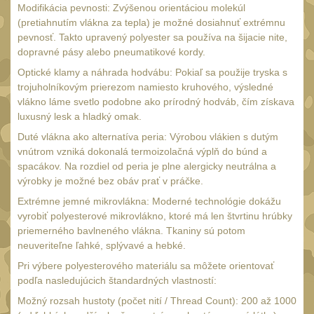
s čepeľou 10-11 cm
27
Modifikácia pevnosti: Zvýšenou orientáciou molekúl
(pretiahnutím vlákna za tepla) je možné dosiahnuť extrémnu
s čepeľou 12-14 cm
16
pevnosť. Takto upravený polyester sa používa na šijacie nite,
s čepeľou 15-16 cm
dopravné pásy alebo pneumatikové kordy.
11
Optické klamy a náhrada hodvábu: Pokiaľ sa použije tryska s
s čepeľou od 17 cm
12
trojuholníkovým prierezom namiesto kruhového, výsledné
Zatváracie nože
vlákno láme svetlo podobne ako prírodný hodváb, čím získava
60
luxusný lesk a hladký omak.
S pevnou čepeľou
64
Duté vlákna ako alternatíva peria: Výrobou vlákien s dutým
Motýlikové nože
vnútrom vzniká dokonalá termoizolačná výplň do búnd a
9
spacákov. Na rozdiel od peria je plne alergicky neutrálna a
Tréningové cvičné
výrobky je možné bez obáv prať v práčke.
nože
8
Extrémne jemné mikrovlákna: Moderné technológie dokážu
Farebné nože
vyrobiť polyesterové mikrovlákno, ktoré má len štvrtinu hrúbky
38
priemerného bavlneného vlákna. Tkaniny sú potom
Nože na krk
neuveriteľne ľahké, splývavé a hebké.
7
Pri výbere polyesterového materiálu sa môžete orientovať
Záchranárske nože
36
podľa nasledujúcich štandardných vlastností:
Nože na prežitie
6
Možný rozsah hustoty (počet nití / Thread Count): 200 až 1000