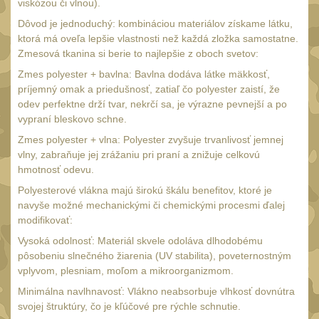
viskózou či vlnou).
Nepromokavý potahy a
Dôvod je jednoduchý: kombináciou materiálov získame látku,
vaky
18
ktorá má oveľa lepšie vlastnosti než každá zložka samostatne.
Zmesová tkanina si berie to najlepšie z oboch svetov:
Adaptéry
33
Zmes polyester + bavlna: Bavlna dodáva látke mäkkosť,
Taktická pera
4
príjemný omak a priedušnosť, zatiaľ čo polyester zaistí, že
odev perfektne drží tvar, nekrčí sa, je výrazne pevnejší a po
Láhve
16
vypraní bleskovo schne.
Lékárničky
17
Zmes polyester + vlna: Polyester zvyšuje trvanlivosť jemnej
vlny, zabraňuje jej zrážaniu pri praní a znižuje celkovú
Na přežití
26
hmotnosť odevu.
Darčekové poukazy
22
Polyesterové vlákna majú širokú škálu benefitov, ktoré je
navyše možné mechanickými či chemickými procesmi ďalej
Ostatní
43
modifikovať:
NOŽE A MULTITOOLY
Vysoká odolnosť: Materiál skvele odoláva dlhodobému
(165)
pôsobeniu slnečného žiarenia (UV stabilita), poveternostným
s čepeľou do 7 cm
vplyvom, plesniam, moľom a mikroorganizmom.
15
s čepeľou 8-9 cm
Minimálna navlhnavosť: Vlákno neabsorbuje vlhkosť dovnútra
56
svojej štruktúry, čo je kľúčové pre rýchle schnutie.