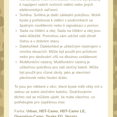
SVIETIDLÁ
(89)
k napájení vašich nočních vidění nebo jiných
elektronických zařízení.
Méně než 200 lm
1
Svítilna: Svítilna je další základní položkou. Mohli
byste ji potřebovat k vidění v podmínkách se
200 - 500 lm
2
špatným osvětlením nebo k signalizaci o pomoc.
510 - 990 lm
Sada na čištění a olej: Sada na čištění a olej jsou
3
také důležité. Pomohou vám udržet vaši zbraň
1000 - 2000 lm
čistou a v dobrém stavu.
1
Dalekohled: Dalekohled je užitečným nástrojem v
Nad 2000 lm
8
mnoha situacích. Může být použit pro průzkum
nebo pro sledování cílů na dlouhou vzdálenost.
Speciální svítilny
12
Multifunkční nástroj: Multifunkční nástroj je
užitečnou položkou pro váš útočný batoh. Může
Lovecké svítilny
1
být použit pro různé úkoly, jako je otevírání
Policejní svítilny
plechovek nebo řezání drátu.
4
Vyhledávací svítilny
To jsou jen některé z věcí, které byste měli vždy mít s
5
sebou ve svém útočném batohu. Dodržováním
Čelové svetlá -
těchto rad se můžete ujistit, že máte všechno, co
čelovky
potřebujete pro úspěšnou misi.
4
Svítilny pro
Farba:
Urban, HDT-Camo, HDT-Camo LE,
Operation-Camo, Snake FG, Vegato