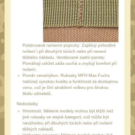
UTG
45
Accushot
7
Accushot Tactical
9
Accushot Precision
3
Polstrované ramenní popruhy: Zajišťují pohodlné
Hunter
6
nošení i při dlouhých túrách nebo při nesení
těžkého nákladu. Ventilované zadní panely:
BugBuster
4
Pomáhají udržet záda suchá a zvyšují komfort při
Kolimátory
nošení.
16
Poměr cena/výkon. Ruksaky MFH Max Fuchs
Schmidt&Bender
nabízejí vysokou kvalitu a funkčnost za dostupnou
3
cenu, což je činí atraktivní volbou pro širokou
Delta Optical
2
škálu uživatelů.
Sightmark
19
Nedostatky
Hmotnost. Některé modely mohou být těžší než
Vector Optics
5
jiné ruksaky ve stejné kategorii, což může být
nevýhodou při dlouhých túrách nebo při nošení
ČIŠTĚNÍ A ÚDRŽBA
(65)
těžkých nákladů.