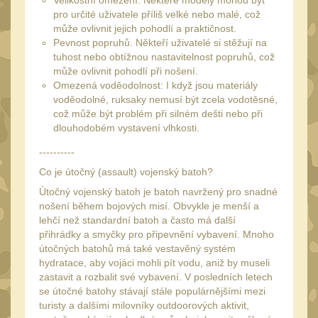
Velikostní omezení: Některé modely mohou být
Čištění
38
pro určité uživatele příliš velké nebo malé, což
AR15
může ovlivnit jejich pohodlí a praktičnost.
14
Pevnost popruhů. Někteří uživatelé si stěžují na
AK47
tuhost nebo obtížnou nastavitelnost popruhů, což
10
může ovlivnit pohodlí při nošení.
.22
10
Omezená voděodolnost: I když jsou materiály
voděodolné, ruksaky nemusí být zcela vodotěsné,
.223 (5.56mm)
9
což může být problém při silném dešti nebo při
.243 .260 (6.5mm)
dlouhodobém vystavení vlhkosti.
7
.270 .280 (7mm)
----------
8
Co je útočný (assault) vojenský batoh?
.30 .308 (7.62mm)
10
Útočný vojenský batoh je batoh navržený pro snadné
12GA, 20GA
14
nošení během bojových misí. Obvykle je menší a
lehčí než standardní batoh a často má další
.40 .41
10
přihrádky a smyčky pro připevnění vybavení. Mnoho
.44 .45
útočných batohů má také vestavěný systém
11
hydratace, aby vojáci mohli pít vodu, aniž by museli
.357 .38 (9mm)
11
zastavit a rozbalit své vybavení. V posledních letech
se útočné batohy stávají stále populárnějšími mezi
1911
8
turisty a dalšími milovníky outdoorových aktivit,