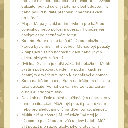
AA/AAA/14500 Li-Ion
mít také s sebou dodatečnou munici. To je zvláště
důležité, pokud se chystáte na dlouhodobou misi
baterie
2
nebo pokud budete pracovat v nepřátelském
Svítilny pro 18650
prostředí.
baterie
Mapa: Mapa je základním prvkem pro každou
5
vojenskou nebo policejní operaci. Pomůže vám
Svítilny pro
navigovat ve neznámém terénu.
CR123A/16340 Li-Ion
Baterie: Baterie jsou také důležitou položkou,
kterou byste měli mít s sebou. Mohou být použity
baterie
3
k napájení vašich nočních vidění nebo jiných
Kapesní svítilny
elektronických zařízení.
4
Svítilna: Svítilna je další základní položkou. Mohli
Svietidlá s magnetom
byste ji potřebovat k vidění v podmínkách se
2
špatným osvětlením nebo k signalizaci o pomoc.
Potápačské svietidlá
2
Sada na čištění a olej: Sada na čištění a olej jsou
také důležité. Pomohou vám udržet vaši zbraň
Laserové značkovače
9
čistou a v dobrém stavu.
Dalekohled: Dalekohled je užitečným nástrojem v
Nabíjačky
17
mnoha situacích. Může být použit pro průzkum
Adaptér pro nabíječku
nebo pro sledování cílů na dlouhou vzdálenost.
8
Multifunkční nástroj: Multifunkční nástroj je
Akumulátory a baterie
užitečnou položkou pro váš útočný batoh. Může
7
být použit pro různé úkoly, jako je otevírání