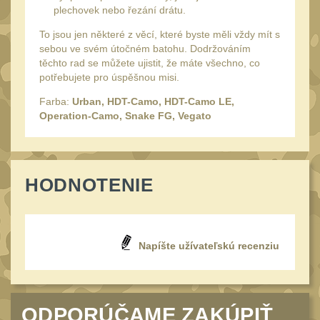
18650
1
plechovek nebo řezání drátu.
14500 / AA / AAA
4
To jsou jen některé z věcí, které byste měli vždy mít s
sebou ve svém útočném batohu. Dodržováním
16340 a CR123
1
těchto rad se můžete ujistit, že máte všechno, co
Držiaky a
potřebujete pro úspěšnou misi.
príslušenstvo
27
Farba:
Urban, HDT-Camo, HDT-Camo LE,
Operation-Camo, Snake FG, Vegato
Náhradné diely
7
OBLEČENIE
(297)
Nosiče plátů a vesty
HODNOTENIE
18
Prilby
4
Opasky
24
Napíšte užívateľskú recenziu
Chrániče
10
Nášivky
104
Ponča a pláštěnky
ODPORÚČAME ZAKÚPIŤ
11