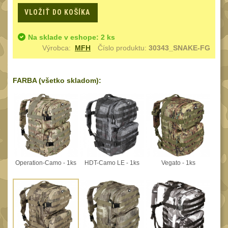
Speciální pouzdra III
12
VLOŽIŤ DO KOŠÍKA
Pouzdra na láhev
42
Na sklade v eshope: 2 ks
Pouzdra na toaletní
Výrobca:
MFH
Číslo produktu:
30343_SNAKE-FG
potřeby
3
Pouzdra na
FARBA (všetko skladom):
lékárničku
46
Pouzdra na
elektroniku
67
Pouzdra a kapsy na
suchý zip
95
Stehenní pouzdra
Operation-Camo - 1ks
HDT-Camo LE - 1ks
Vegato - 1ks
29
Pouzdra na svítilny
2
Puzdrá na mapy
24
Cestovné púzdra
29