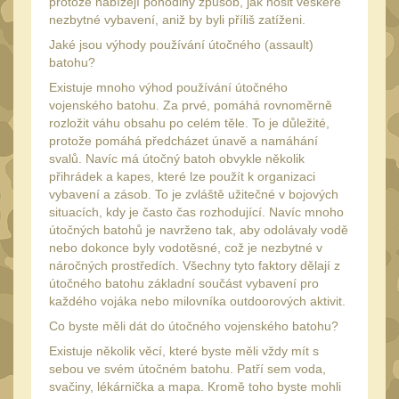
Náradie a nástroje
protože nabízejí pohodlný způsob, jak nosit veškeré
33
nezbytné vybavení, aniž by byli příliš zatíženi.
AR15
19
Jaké jsou výhody používání útočného (assault)
AK47
batohu?
9
Existuje mnoho výhod používání útočného
.22
7
vojenského batohu. Za prvé, pomáhá rovnoměrně
.223 (5.56mm)
rozložit váhu obsahu po celém těle. To je důležité,
8
protože pomáhá předcházet únavě a namáhání
.243 .260 (6.5mm)
svalů. Navíc má útočný batoh obvykle několik
7
přihrádek a kapes, které lze použít k organizaci
.270 .280 (7mm)
7
vybavení a zásob. To je zvláště užitečné v bojových
situacích, kdy je často čas rozhodující. Navíc mnoho
.30 .308 (7.62mm)
11
útočných batohů je navrženo tak, aby odolávaly vodě
12GA, 20GA
nebo dokonce byly vodotěsné, což je nezbytné v
10
náročných prostředích. Všechny tyto faktory dělají z
.40 .41
6
útočného batohu základní součást vybavení pro
každého vojáka nebo milovníka outdoorových aktivit.
.44 .45
6
Co byste měli dát do útočného vojenského batohu?
.357 .38 (9mm)
7
Existuje několik věcí, které byste měli vždy mít s
1911
sebou ve svém útočném batohu. Patří sem voda,
6
svačiny, lékárnička a mapa. Kromě toho byste mohli