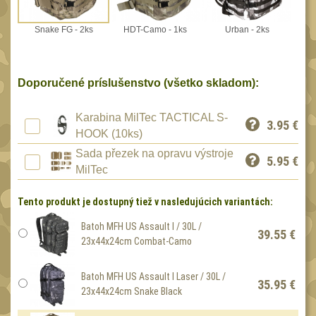
Peněženky
15
Snake FG - 2ks
HDT-Camo - 1ks
Urban - 2ks
Doplňky
377
Ramenní popruhy a
vycpávky
10
Doporučené príslušenstvo (všetko skladom):
Karabiny a přezky
75
Karabina MilTec TACTICAL S-
Kroužky, šňůrky,
3.95
€
HOOK (10ks)
koncovky
25
Sada přezek na opravu výstroje
5.95
€
Nášivky
105
MilTec
Samonavíjecí držáky
1
Tento produkt je dostupný tiež v nasledujúcich variantách:
Zámky
1
Batoh MFH US Assault I / 30L /
39.55 €
Nepromokavý potahy a
23x44x24cm Combat-Camo
vaky
18
Adaptéry
Batoh MFH US Assault I Laser / 30L /
33
35.95 €
23x44x24cm Snake Black
Taktická pera
4