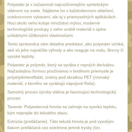
Polyester je v súčasnosti najrozšírenejším syntetickým
Nepromokavý potahy a
vláknom na svete. Nájdeme ho v každodennom oblečení,
vaky
18
outdoorovom vybavení, ale aj v priemyselných aplikáciách.
Adaptéry
Hoci okolo neho koluje množstvo mýtov, moderné
33
technologické postupy z neho urobili materiál s úplne
Taktická pera
unikátnymi úžitkovými vlastnosťami.
4
Láhve
Tento sprievodca vám detailne predstaví, ako polyester vzniká,
16
aké sú jeho najväčšie výhody a ako reaguje na vodu, škvrny či
Lékárničky
vysoké teploty.
17
Na přežití
Polyester je polymér, ktorý sa vyrába z ropných derivátov.
26
Najčastejšou formou používanou v textilnom priemysle je
Darčekové poukazy
polyetyléntereftalát, známy pod skratkou PET (rovnaký
22
materiál, z ktorého se vyrábajú nápojové fľaše).
Ostatní
43
Samotný proces výroby vlákna je fascinujúci technologický
NOŽE A MULTITOOLY
proces:
(165)
Tavenie: Polyesterová hmota sa zahreje na vysokú teplotu,
s čepeľou do 7 cm
15
kým neprejde do tekutého stavu.
s čepeľou 8-9 cm
Extrúzia (pretláčanie): Táto tekutá hmota je pod vysokým
56
tlakom pretláčaná cez extrémne jemné trysky (tzv.