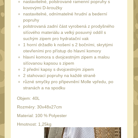
34mm
nastavitelné, polstrované ramenní popruhy s
31
kovovými D-kroužky
Montáže pre kolimátory
nastavitelné, odnímatelné hrudní a bederní
27
popruhy
polstrovaná zadní část vyrobená z prodyšného
Ostatní
13
síťového materiálu a velký posuvný oddíl s
suchým zipem pro hydratační vak
Montáže na hlaveň
3
1 horní držadlo k nošení s 2 bočními, skrytými
Montáže pro svítilny
otevřeními pro přístup do hlavní komory
18
hlavní komora s dvojcestným zipem a malou
Předpažbí
síťovanou kapsou s zipem
56
2 přední kapsy s dvojcestným zipem
Pre AK
11
2 stahovací popruhy na každé straně
různé smyčky pro připevnění Molle vpředu, po
Pre M4/AR15
29
stranách a na spodku
Ostatní
14
Objem: 40L
Pažby
51
Rozméry: 30x48x27cm
Raily, lišty, krytky
Material: 100 % Polyester
66
Hmotnost: 1,25kg
Přední rukojeti
50
Zadní rukojeti