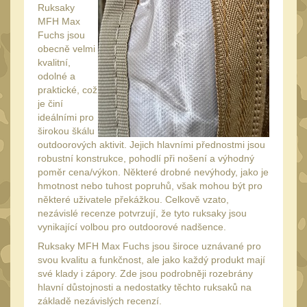
20
Ruksaky
MFH Max
Mechanická mířidla
30
Fuchs jsou
Dvojnožky
obecně velmi
39
kvalitní,
Dvojnožky na hlaveň
odolné a
2
praktické, což
Dvojnožky pro picatinny
je činí
25
ideálními pro
širokou škálu
Dvojnožky pro M-LOK
9
outdoorových aktivit. Jejich hlavními přednostmi jsou
Dvojnožky pro Keymod
robustní konstrukce, pohodlí při nošení a výhodný
poměr cena/výkon. Některé drobné nevýhody, jako je
2
hmotnost nebo tuhost popruhů, však mohou být pro
Dvojnožky na otočný
některé uživatele překážkou. Celkově vzato,
čep
15
nezávislé recenze potvrzují, že tyto ruksaky jsou
vynikající volbou pro outdoorové nadšence.
Popruhy a poutka
40
Ruksaky MFH Max Fuchs jsou široce uznávané pro
Príslušenstvo
svou kvalitu a funkčnost, ale jako každý produkt mají
18
své klady i zápory. Zde jsou podrobněji rozebrány
OPTIKY
hlavní důstojnosti a nedostatky těchto ruksaků na
(145)
základě nezávislých recenzí.