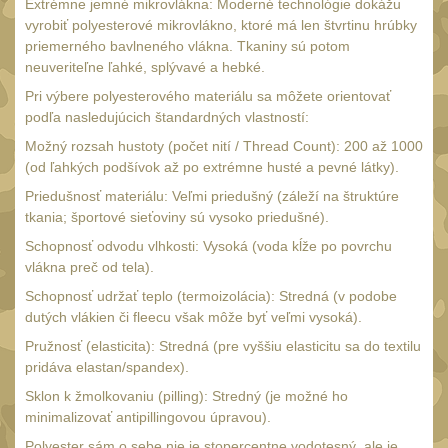
Extrémne jemné mikrovlákna: Moderné technológie dokážu
vyrobiť polyesterové mikrovlákno, ktoré má len štvrtinu hrúbky
priemerného bavlneného vlákna. Tkaniny sú potom
neuveriteľne ľahké, splývavé a hebké.
Pri výbere polyesterového materiálu sa môžete orientovať
podľa nasledujúcich štandardných vlastností:
Možný rozsah hustoty (počet nití / Thread Count): 200 až 1000
(od ľahkých podšívok až po extrémne husté a pevné látky).
Priedušnosť materiálu: Veľmi priedušný (záleží na štruktúre
tkania; športové sieťoviny sú vysoko priedušné).
Schopnosť odvodu vlhkosti: Vysoká (voda kĺže po povrchu
vlákna preč od tela).
Schopnosť udržať teplo (termoizolácia): Stredná (v podobe
dutých vlákien či fleecu však môže byť veľmi vysoká).
Pružnosť (elasticita): Stredná (pre vyššiu elasticitu sa do textilu
pridáva elastan/spandex).
Sklon k žmolkovaniu (pilling): Stredný (je možné ho
minimalizovať antipillingovou úpravou).
Polyester sám o sebe nie je stopercentne vodotesný, ale je