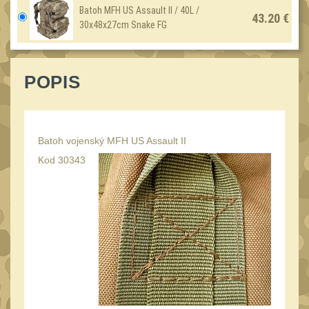
Láhve
16
Batoh MFH US Assault II / 40L /
43.20 €
30x48x27cm Snake FG
Lékárničky
17
Na přežití
26
Ostatní
POPIS
44
MONTÁŽE PRO OPTIKU
(596)
Batoh vojenský MFH US Assault II
Adaptéry a risery
40
Kod 30343
Boční montáže
11
Montáže pro optiku
179
1" Picatinny
45
1" Dovetail
13
30mm Picatinny
47
30mm Dovetail
14