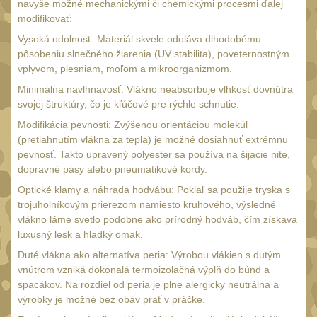
Multitooly
navyše možné mechanickými či chemickými procesmi ďalej
12
modifikovať:
Doplnky
8
Vysoká odolnosť: Materiál skvele odoláva dlhodobému
pôsobeniu slnečného žiarenia (UV stabilita), poveternostným
vplyvom, plesniam, moľom a mikroorganizmom.
Minimálna navlhnavosť: Vlákno neabsorbuje vlhkosť dovnútra
svojej štruktúry, čo je kľúčové pre rýchle schnutie.
Modifikácia pevnosti: Zvýšenou orientáciou molekúl
(pretiahnutím vlákna za tepla) je možné dosiahnuť extrémnu
pevnosť. Takto upravený polyester sa používa na šijacie nite,
dopravné pásy alebo pneumatikové kordy.
Optické klamy a náhrada hodvábu: Pokiaľ sa použije tryska s
trojuholníkovým prierezom namiesto kruhového, výsledné
vlákno láme svetlo podobne ako prírodný hodváb, čím získava
luxusný lesk a hladký omak.
Duté vlákna ako alternatíva peria: Výrobou vlákien s dutým
vnútrom vzniká dokonalá termoizolačná výplň do búnd a
spacákov. Na rozdiel od peria je plne alergicky neutrálna a
výrobky je možné bez obáv prať v práčke.