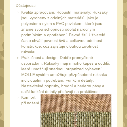
Monokuláry
5
Důstojnosti
Kolimátory
Kvalita zpracování. Robustní materiály: Ruksaky
53
jsou vyrobeny z odolných materiálů, jako je
Zvětšovací moduly
polyester a nylon s PVC povlakem, které jsou
5
známé svou schopností odolat náročným
LPVO
21
podmínkám a opotřebení. Pevné šití: Uživatelé
často chválí pevnost švů a celkovou odolnost
Na vzduchovku
15
konstrukce, což zajišťuje dlouhou životnost
ruksaku.
Na kuše
2
Praktičnost a design. Dobře promyšlené
Velký oční reliéf
uspořádání: Ruksaky mají mnoho kapes a oddílů,
1
které umožňují snadnou organizaci vybavení.
Na dlouhé
MOLLE systém umožňuje přizpůsobení ruksaku
vzdálenosti
individuálním potřebám. Funkční detaily:
13
Nastavitelné popruhy, hrudní a bederní pásy a
Multi-range
další funkční detaily přidávají na praktičnosti.
32
Komfort
Krátka a střední
při nošení.
vzdálenost
16
Príslušenstvo pre
optiku
9