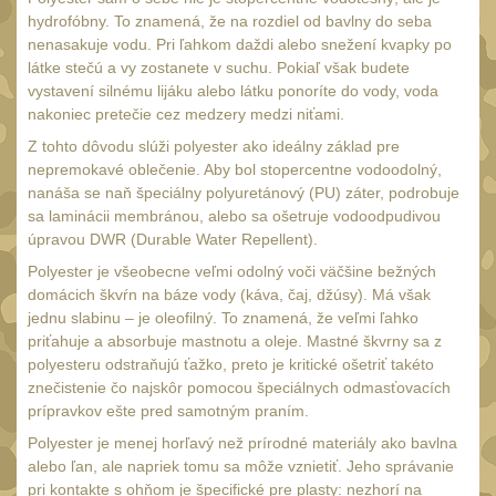
hydrofóbny. To znamená, že na rozdiel od bavlny do seba
nenasakuje vodu. Pri ľahkom daždi alebo snežení kvapky po
látke stečú a vy zostanete v suchu. Pokiaľ však budete
vystavení silnému lijáku alebo látku ponoríte do vody, voda
nakoniec pretečie cez medzery medzi niťami.
Z tohto dôvodu slúži polyester ako ideálny základ pre
nepremokavé oblečenie. Aby bol stopercentne vodoodolný,
nanáša se naň špeciálny polyuretánový (PU) záter, podrobuje
sa laminácii membránou, alebo sa ošetruje vodoodpudivou
úpravou DWR (Durable Water Repellent).
Polyester je všeobecne veľmi odolný voči väčšine bežných
domácich škvŕn na báze vody (káva, čaj, džúsy). Má však
jednu slabinu – je oleofilný. To znamená, že veľmi ľahko
priťahuje a absorbuje mastnotu a oleje. Mastné škvrny sa z
polyesteru odstraňujú ťažko, preto je kritické ošetriť takéto
znečistenie čo najskôr pomocou špeciálnych odmasťovacích
prípravkov ešte pred samotným praním.
Polyester je menej horľavý než prírodné materiály ako bavlna
alebo ľan, ale napriek tomu sa môže vznietiť. Jeho správanie
pri kontakte s ohňom je špecifické pre plasty: nezhorí na