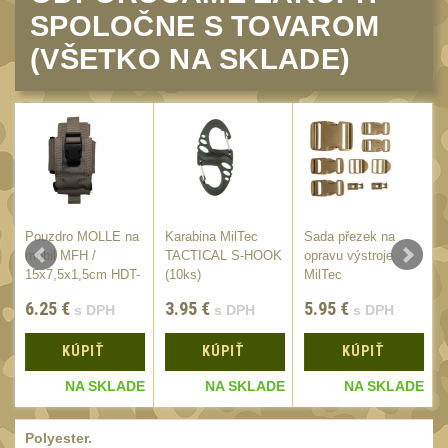
Čepice, kukly, šátky
SPOLOČNE S TOVAROM
50
Šiltovky
(VŠETKO NA SKLADE)
29
Chrániče sluchu
7
Ostatní
40
DOPLŇKY
(397)
Ramenní popruhy a
vycpávky
10
Pouzdro MOLLE na
Karabina MilTec
Sada přezek na
mobil MFH /
TACTICAL S-HOOK
opravu výstroje
Karabiny a přezky
75
15x7,5x1,5cm HDT-
(10ks)
MilTec
Camo
Kroužky, šňůrky,
6.25
€
3.95
€
5.95
€
s DPH
s DPH
s DPH
koncovky
25
KÚPIŤ
KÚPIŤ
KÚPIŤ
Nášivky
104
E
NA SKLADE
NA SKLADE
NA SKLADE
Samonavíjecí držáky
1
Zámky
Polyester.
1