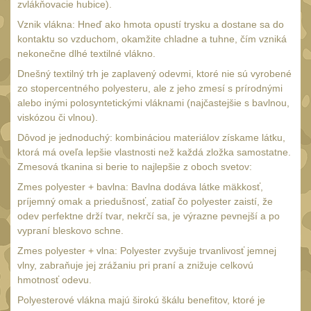
s čepeľou 10-11 cm
zvlákňovacie hubice).
27
s čepeľou 12-14 cm
Vznik vlákna: Hneď ako hmota opustí trysku a dostane sa do
16
kontaktu so vzduchom, okamžite chladne a tuhne, čím vzniká
s čepeľou 15-16 cm
nekonečne dlhé textilné vlákno.
11
s čepeľou od 17 cm
Dnešný textilný trh je zaplavený odevmi, ktoré nie sú vyrobené
12
zo stopercentného polyesteru, ale z jeho zmesí s prírodnými
Zatváracie nože
alebo inými polosyntetickými vláknami (najčastejšie s bavlnou,
60
viskózou či vlnou).
S pevnou čepeľou
64
Dôvod je jednoduchý: kombináciou materiálov získame látku,
Motýlikové nože
ktorá má oveľa lepšie vlastnosti než každá zložka samostatne.
9
Zmesová tkanina si berie to najlepšie z oboch svetov:
Tréningové cvičné
Zmes polyester + bavlna: Bavlna dodáva látke mäkkosť,
nože
8
príjemný omak a priedušnosť, zatiaľ čo polyester zaistí, že
Farebné nože
odev perfektne drží tvar, nekrčí sa, je výrazne pevnejší a po
38
vypraní bleskovo schne.
Nože na krk
7
Zmes polyester + vlna: Polyester zvyšuje trvanlivosť jemnej
Záchranárske nože
vlny, zabraňuje jej zrážaniu pri praní a znižuje celkovú
36
hmotnosť odevu.
Nože na prežitie
6
Polyesterové vlákna majú širokú škálu benefitov, ktoré je