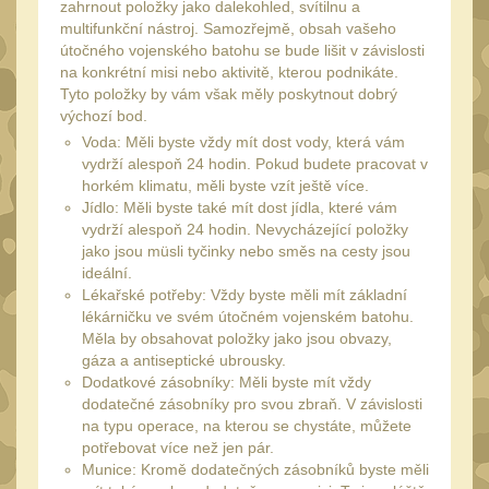
SVIETIDLÁ
zahrnout položky jako dalekohled, svítilnu a
(89)
multifunkční nástroj. Samozřejmě, obsah vašeho
Méně než 200 lm
útočného vojenského batohu se bude lišit v závislosti
1
na konkrétní misi nebo aktivitě, kterou podnikáte.
200 - 500 lm
Tyto položky by vám však měly poskytnout dobrý
2
výchozí bod.
510 - 990 lm
3
Voda: Měli byste vždy mít dost vody, která vám
1000 - 2000 lm
vydrží alespoň 24 hodin. Pokud budete pracovat v
1
horkém klimatu, měli byste vzít ještě více.
Nad 2000 lm
Jídlo: Měli byste také mít dost jídla, které vám
8
vydrží alespoň 24 hodin. Nevycházející položky
Speciální svítilny
jako jsou müsli tyčinky nebo směs na cesty jsou
12
ideální.
Lovecké svítilny
1
Lékařské potřeby: Vždy byste měli mít základní
lékárničku ve svém útočném vojenském batohu.
Policejní svítilny
4
Měla by obsahovat položky jako jsou obvazy,
Vyhledávací svítilny
gáza a antiseptické ubrousky.
5
Dodatkové zásobníky: Měli byste mít vždy
Čelové svetlá -
dodatečné zásobníky pro svou zbraň. V závislosti
čelovky
na typu operace, na kterou se chystáte, můžete
4
potřebovat více než jen pár.
Svítilny pro
Munice: Kromě dodatečných zásobníků byste měli