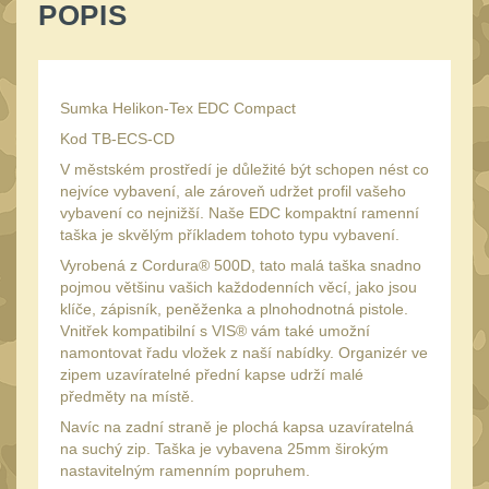
POPIS
Speciální pouzdra III
12
Pouzdra na láhev
42
Pouzdra na toaletní
Sumka Helikon-Tex EDC Compact
potřeby
3
Kod TB-ECS-CD
Pouzdra na
V městském prostředí je důležité být schopen nést co
lékárničku
48
nejvíce vybavení, ale zároveň udržet profil vašeho
vybavení co nejnižší. Naše EDC kompaktní ramenní
Pouzdra na
taška je skvělým příkladem tohoto typu vybavení.
elektroniku
67
Vyrobená z Cordura® 500D, tato malá taška snadno
Pouzdra a kapsy na
pojmou většinu vašich každodenních věcí, jako jsou
suchý zip
klíče, zápisník, peněženka a plnohodnotná pistole.
95
Vnitřek kompatibilní s VIS® vám také umožní
Stehenní pouzdra
namontovat řadu vložek z naší nabídky. Organizér ve
29
zipem uzavíratelné přední kapse udrží malé
Pouzdra na svítilny
2
předměty na místě.
Puzdrá na mapy
Navíc na zadní straně je plochá kapsa uzavíratelná
24
na suchý zip. Taška je vybavena 25mm širokým
Cestovné púzdra
nastavitelným ramenním popruhem.
29