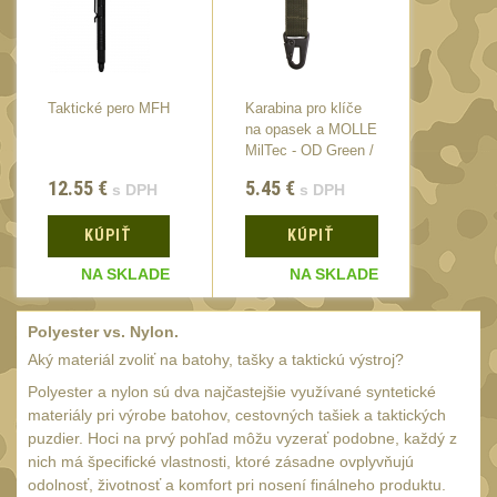
Monokuláry
5
Kolimátory
53
Zvětšovací moduly
5
Taktické pero MFH
Karabina pro klíče
Taktick
LPVO
na opasek a MOLLE
21
MilTec - OD Green /
Na vzduchovku
7cm
15
12.55
€
5.45
€
12.55
s DPH
s DPH
Na kuše
2
KÚPIŤ
KÚPIŤ
K
Velký oční reliéf
1
NA SKLADE
NA SKLADE
NA
Na dlouhé
vzdálenosti
13
Polyester vs. Nylon.
Multi-range
Aký materiál zvoliť na batohy, tašky a taktickú výstroj?
33
Krátka a střední
Polyester a nylon sú dva najčastejšie využívané syntetické
materiály pri výrobe batohov, cestovných tašiek a taktických
vzdálenost
16
puzdier. Hoci na prvý pohľad môžu vyzerať podobne, každý z
Príslušenstvo pre
nich má špecifické vlastnosti, ktoré zásadne ovplyvňujú
optiku
odolnosť, životnosť a komfort pri nosení finálneho produktu.
9