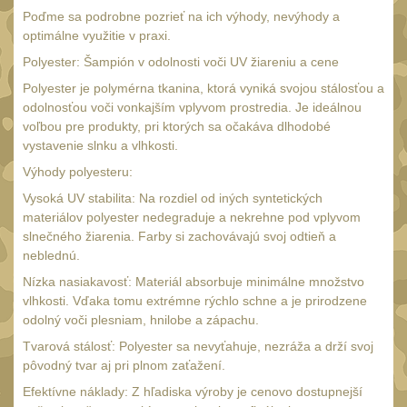
Poďme sa podrobne pozrieť na ich výhody, nevýhody a
UTG
45
optimálne využitie v praxi.
Accushot
7
Polyester: Šampión v odolnosti voči UV žiareniu a cene
Accushot Tactical
Polyester je polymérna tkanina, ktorá vyniká svojou stálosťou a
9
odolnosťou voči vonkajším vplyvom prostredia. Je ideálnou
Accushot Precision
3
voľbou pre produkty, pri ktorých sa očakáva dlhodobé
Hunter
vystavenie slnku a vlhkosti.
6
Výhody polyesteru:
BugBuster
4
Vysoká UV stabilita: Na rozdiel od iných syntetických
Kolimátory
16
materiálov polyester nedegraduje a nekrehne pod vplyvom
slnečného žiarenia. Farby si zachovávajú svoj odtieň a
Schmidt&Bender
3
neblednú.
Delta Optical
2
Nízka nasiakavosť: Materiál absorbuje minimálne množstvo
vlhkosti. Vďaka tomu extrémne rýchlo schne a je prirodzene
Sightmark
19
odolný voči plesniam, hnilobe a zápachu.
Vector Optics
5
Tvarová stálosť: Polyester sa nevyťahuje, nezráža a drží svoj
pôvodný tvar aj pri plnom zaťažení.
ČIŠTĚNÍ A ÚDRŽBA
(67)
Efektívne náklady: Z hľadiska výroby je cenovo dostupnejší