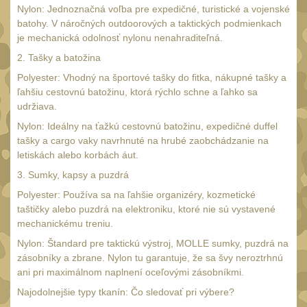
SVIETIDLÁ
(89)
Nylon: Jednoznačná voľba pre expedičné, turistické a vojenské
batohy. V náročných outdoorových a taktických podmienkach
Méně než 200 lm
1
je mechanická odolnosť nylonu nenahraditeľná.
200 - 500 lm
2. Tašky a batožina
2
Polyester: Vhodný na športové tašky do fitka, nákupné tašky a
510 - 990 lm
3
ľahšiu cestovnú batožinu, ktorá rýchlo schne a ľahko sa
1000 - 2000 lm
udržiava.
1
Nylon: Ideálny na ťažkú cestovnú batožinu, expedičné duffel
Nad 2000 lm
8
tašky a cargo vaky navrhnuté na hrubé zaobchádzanie na
Speciální svítilny
letiskách alebo korbách áut.
12
3. Sumky, kapsy a puzdrá
Lovecké svítilny
1
Polyester: Používa sa na ľahšie organizéry, kozmetické
Policejní svítilny
4
taštičky alebo puzdrá na elektroniku, ktoré nie sú vystavené
mechanickému treniu.
Vyhledávací svítilny
5
Nylon: Štandard pre taktickú výstroj, MOLLE sumky, puzdrá na
Čelové svetlá -
zásobníky a zbrane. Nylon tu garantuje, že sa švy neroztrhnú
čelovky
ani pri maximálnom naplnení oceľovými zásobníkmi.
4
Svítilny pro
Najodolnejšie typy tkanín: Čo sledovať pri výbere?