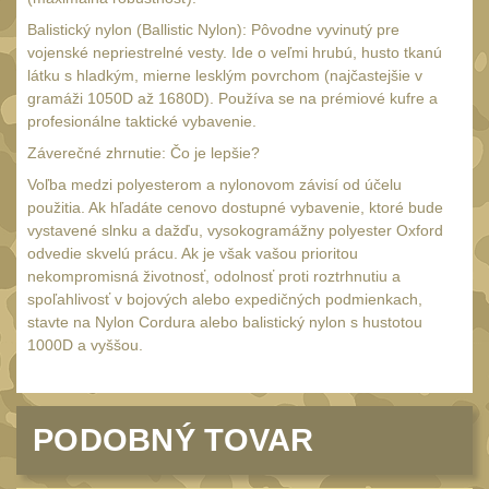
18650
1
Balistický nylon (Ballistic Nylon): Pôvodne vyvinutý pre
14500 / AA / AAA
4
vojenské nepriestrelné vesty. Ide o veľmi hrubú, husto tkanú
látku s hladkým, mierne lesklým povrchom (najčastejšie v
16340 a CR123
1
gramáži 1050D až 1680D). Používa se na prémiové kufre a
Držiaky a
profesionálne taktické vybavenie.
príslušenstvo
27
Záverečné zhrnutie: Čo je lepšie?
Náhradné diely
Voľba medzi polyesterom a nylonovom závisí od účelu
7
použitia. Ak hľadáte cenovo dostupné vybavenie, ktoré bude
OBLEČENIE
vystavené slnku a dažďu, vysokogramážny polyester Oxford
(297)
odvedie skvelú prácu. Ak je však vašou prioritou
Nosiče plátů a vesty
nekompromisná životnosť, odolnosť proti roztrhnutiu a
18
spoľahlivosť v bojových alebo expedičných podmienkach,
Prilby
4
stavte na Nylon Cordura alebo balistický nylon s hustotou
1000D a vyššou.
Opasky
24
Chrániče
10
Nášivky
PODOBNÝ TOVAR
104
Ponča a pláštěnky
11