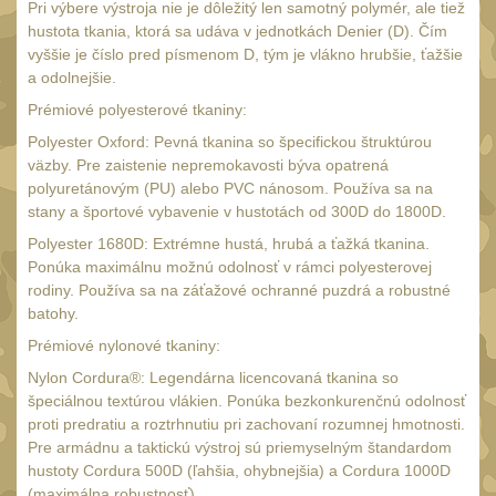
AA/AAA/14500 Li-Ion
Pri výbere výstroja nie je dôležitý len samotný polymér, ale tiež
baterie
hustota tkania, ktorá sa udáva v jednotkách Denier (D). Čím
2
vyššie je číslo pred písmenom D, tým je vlákno hrubšie, ťažšie
Svítilny pro 18650
a odolnejšie.
baterie
5
Prémiové polyesterové tkaniny:
Svítilny pro
Polyester Oxford: Pevná tkanina so špecifickou štruktúrou
CR123A/16340 Li-Ion
väzby. Pre zaistenie nepremokavosti býva opatrená
baterie
polyuretánovým (PU) alebo PVC nánosom. Používa sa na
3
stany a športové vybavenie v hustotách od 300D do 1800D.
Kapesní svítilny
4
Polyester 1680D: Extrémne hustá, hrubá a ťažká tkanina.
Svietidlá s magnetom
Ponúka maximálnu možnú odolnosť v rámci polyesterovej
2
rodiny. Používa sa na záťažové ochranné puzdrá a robustné
Potápačské svietidlá
2
batohy.
Laserové značkovače
Prémiové nylonové tkaniny:
9
Nylon Cordura®: Legendárna licencovaná tkanina so
Nabíjačky
17
špeciálnou textúrou vlákien. Ponúka bezkonkurenčnú odolnosť
Adaptér pro nabíječku
proti predratiu a roztrhnutiu pri zachovaní rozumnej hmotnosti.
8
Pre armádnu a taktickú výstroj sú priemyselným štandardom
Akumulátory a baterie
7
hustoty Cordura 500D (ľahšia, ohybnejšia) a Cordura 1000D
(maximálna robustnosť).