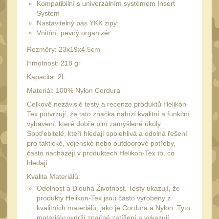
Kompatibilní s univerzálním systémem Insert
Peněženky
15
System
Nastavitelný pás YKK zipy
Doplňky
378
Vnitřní, pevný organizér
Ramenní popruhy a
Rozměry: 23x19x4,5cm
vycpávky
10
Hmotnost: 218 gr
Karabiny a přezky
75
Kapacita: 2L
Kroužky, šňůrky,
Materiál: 100% Nylon Cordura
koncovky
25
Celkově nezávislé testy a recenze produktů Helikon-
Nášivky
Tex potvrzují, že tato značka nabízí kvalitní a funkční
105
vybavení, které dobře plní zamýšlené úkoly.
Samonavíjecí držáky
1
Spotřebitelé, kteří hledají spolehlivá a odolná řešení
pro taktické, vojenské nebo outdoorové potřeby,
Zámky
1
často nacházejí v produktech Helikon-Tex to, co
Nepromokavý potahy a
hledají.
vaky
18
Kvalita Materiálů:
Odolnost a Dlouhá Životnost. Testy ukazují, že
Adaptéry
33
produkty Helikon-Tex jsou často vyrobeny z
Taktická pera
kvalitních materiálů, jako je Cordura a Nylon. Tyto
5
materiály vydrží značné zatížení a vykazují