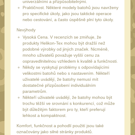
34mm
univerzálními a přizpůsobitelnými.
31
Praktičnost. Některé modely batohů jsou navrženy
Montáže pre kolimátory
pro specifické úkoly, jako jsou taktické operace
27
nebo cestování, a často úspěšně plní tyto úkoly.
Ostatní
Nevýhody
13
Vysoká Cena. V recenzích se zmiňuje, že
Montáže na hlaveň
3
produkty Helikon-Tex mohou být dražší než
Montáže pro svítilny
podobné výrobky od jiných značek. Nicméně,
18
mnoho uživatelů považuje vyšší cenu za
Předpažbí
ospravedlnitelnou vzhledem k kvalitě a funkčnosti.
56
Někdy se vyskytují problémy s odpovídajícími
Pre AK
11
velikostmi batohů nebo s nastavením. Někteří
uživatelé uvádějí, že batohy nemusí mít
Pre M4/AR15
29
dostatečné přizpůsobení individuálním
Ostatní
parametrům.
14
Někteří uživatelé uvádějí, že batohy mohou být
Pažby
trochu těžší ve srovnání s konkurencí, což může
51
být důležitým faktorem pro ty, kteří preferují
Raily, lišty, krytky
66
lehkost a kompaktnost.
Přední rukojeti
Komfort, funkčnost a pohodlí použití jsou také
50
označovány jako silné stránky produktů.
Zadní rukojeti