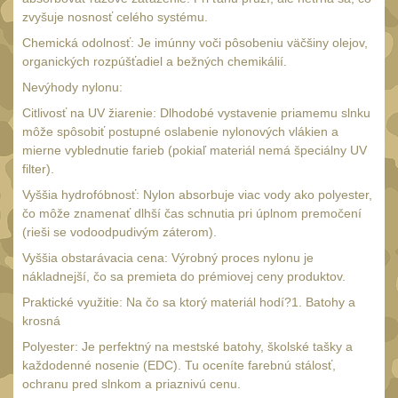
Náradie a nástroje
34
zvyšuje nosnosť celého systému.
AR15
19
Chemická odolnosť: Je imúnny voči pôsobeniu väčšiny olejov,
organických rozpúšťadiel a bežných chemikálií.
AK47
9
Nevýhody nylonu:
.22
7
Citlivosť na UV žiarenie: Dlhodobé vystavenie priamemu slnku
.223 (5.56mm)
9
môže spôsobiť postupné oslabenie nylonových vlákien a
mierne vyblednutie farieb (pokiaľ materiál nemá špeciálny UV
.243 .260 (6.5mm)
7
filter).
.270 .280 (7mm)
7
Vyššia hydrofóbnosť: Nylon absorbuje viac vody ako polyester,
.30 .308 (7.62mm)
čo môže znamenať dlhší čas schnutia pri úplnom premočení
11
(rieši se vodoodpudivým záterom).
12GA, 20GA
10
Vyššia obstarávacia cena: Výrobný proces nylonu je
.40 .41
nákladnejší, čo sa premieta do prémiovej ceny produktov.
6
Praktické využitie: Na čo sa ktorý materiál hodí?1. Batohy a
.44 .45
6
krosná
.357 .38 (9mm)
7
Polyester: Je perfektný na mestské batohy, školské tašky a
1911
každodenné nosenie (EDC). Tu oceníte farebnú stálosť,
6
ochranu pred slnkom a priaznivú cenu.