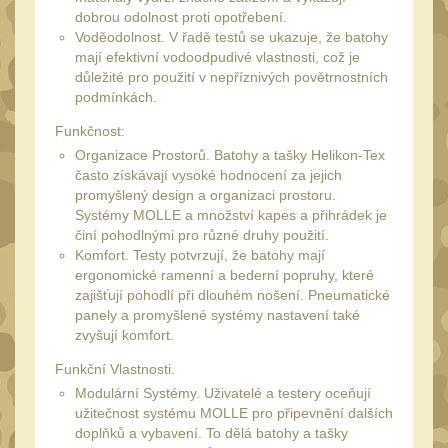
Láhve
16
dobrou odolnost proti opotřebení.
Voděodolnost. V řadě testů se ukazuje, že batohy
Lékárničky
17
mají efektivní vodoodpudivé vlastnosti, což je
Na přežití
důležité pro použití v nepříznivých povětrnostních
26
podmínkách.
Ostatní
44
Funkčnost:
MONTÁŽE PRO OPTIKU
Organizace Prostorů. Batohy a tašky Helikon-Tex
(596)
často získávají vysoké hodnocení za jejich
promyšlený design a organizaci prostoru.
Adaptéry a risery
Systémy MOLLE a množství kapes a přihrádek je
40
činí pohodlnými pro různé druhy použití.
Boční montáže
11
Komfort. Testy potvrzují, že batohy mají
ergonomické ramenní a bederní popruhy, které
Montáže pro optiku
179
zajišťují pohodlí při dlouhém nošení. Pneumatické
1" Picatinny
panely a promyšlené systémy nastavení také
45
zvyšují komfort.
1" Dovetail
13
Funkční Vlastnosti.
30mm Picatinny
47
Modulární Systémy. Uživatelé a testery oceňují
užitečnost systému MOLLE pro připevnění dalších
30mm Dovetail
14
doplňků a vybavení. To dělá batohy a tašky