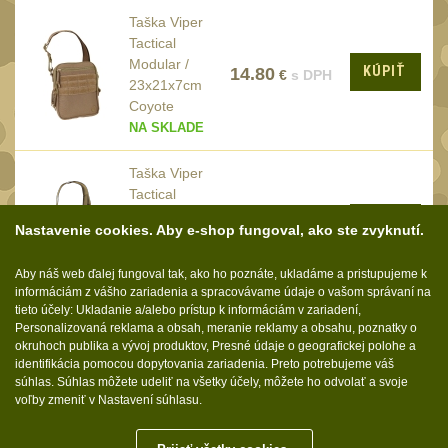
Čepice, kukly, šátky
Taška Viper
50
Tactical
Šiltovky
29
Modular /
KÚPIŤ
14.80
€
s DPH
Chrániče sluchu
23x21x7cm
7
Coyote
Ostatní
NA SKLADE
40
DOPLŇKY
(398)
Taška Viper
Tactical
Ramenní popruhy a
Modular /
KÚPIŤ
14.80
vycpávky
€
s DPH
Nastavenie cookies. Aby e-shop fungoval, ako ste zvyknutí.
10
23x21x7cm
VCAM
Karabiny a přezky
75
Aby náš web ďalej fungoval tak, ako ho poznáte, ukladáme a pristupujeme k
NA SKLADE
informáciám z vášho zariadenia a spracovávame údaje o vašom správaní na
Kroužky, šňůrky,
tieto účely: Ukladanie a/alebo prístup k informáciám v zariadení,
koncovky
Personalizovaná reklama a obsah, meranie reklamy a obsahu, poznatky o
25
okruhoch publika a vývoj produktov, Presné údaje o geografickej polohe a
Nášivky
identifikácia pomocou dopytovania zariadenia. Preto potrebujeme váš
104
Sledujte nás:
súhlas. Súhlas môžete udeliť na všetky účely, môžete ho odvolať a svoje
Samonavíjecí držáky
voľby zmeniť v Nastavení súhlasu.
1
Zámky
1