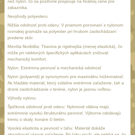
Čištění
než nylon, čo sa pozitívne prejavuje na finálnej cene pre
39
zákazníka.
AR15
14
Nevýhody polyesteru:
AK47
10
Nižšia odolnosť proti oderu: V priamom porovnaní s nylonom
rovnakej gramáže sa polyester pri hrubom zaobchádzaní
.22
10
prederie skôr.
.223 (5.56mm)
9
Menšia flexibilita: Tkanina je rigidnejšia (menej elastická), čo
môže pri niektorých špecifických aplikáciách znižovať
.243 .260 (6.5mm)
7
mechanický komfort.
.270 .280 (7mm)
8
Nylon: Extrémna pevnosť a mechanická odolnosť
.30 .308 (7.62mm)
10
Nylon (polyamid) je synonymom pre maximálnu húževnatosť.
Ak hľadáte materiál, ktorý zvládne extrémne zaťaženie, ťah a
12GA, 20GA
14
drsné zaobchádzanie v teréne, nylon je jasnou voľbou.
.40 .41
11
Výhody nylonu:
.44 .45
12
Špičková odolnosť proti oderu: Nylonové vlákna majú
extrémnne vysokú štrukturálnu pevnosť. Výborne odolávajú
.357 .38 (9mm)
12
treniu o skaly, konáre či betón.
1911
9
Vysoká elasticita a pevnosť v ťahu: Materiál dokáže
absorbovať rázové zaťaženie. Pri ťahu pruží, ale netrhá sa, čo